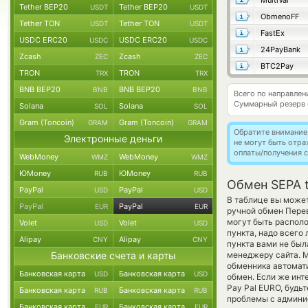
MultiVal
Tether BEP20
Tether BEP20
USDT
USDT
ObmenoFF
Tether TON
Tether TON
USDT
USDT
FastEx
USDC ERC20
USDC ERC20
USDC
USDC
24PayBank
Zcash
Zcash
ZEC
ZEC
BTC2Pay
TRON
TRON
TRX
TRX
BNB BEP20
BNB BEP20
BNB
BNB
Всего по направле
Суммарный резерв
Solana
Solana
SOL
SOL
Gram (Toncoin)
Gram (Toncoin)
GRAM
GRAM
Обратите внимание
Электронные деньги
не могут быть отр
оплаты/получения с
WebMoney
WebMoney
WMZ
WMZ
ЮMoney
ЮMoney
RUB
RUB
Обмен SEPA t
PayPal
PayPal
USD
USD
В таблице вы может
PayPal
PayPal
EUR
EUR
ручной обмен Пере
могут быть распол
Volet
Volet
USD
USD
пункта, надо всего
Alipay
Alipay
CNY
CNY
пункта вами не бы
Банковские счета и карты
менеджеру сайта. М
обменника автомат
Банковская карта
Банковская карта
USD
USD
обмен. Если же инт
Pay Pal EURO, будь
Банковская карта
Банковская карта
RUB
RUB
проблемы с админис
Банковская карта
Банковская карта
EUR
EUR