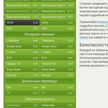
Спешим уведомить,
Банковская карта
Банковская карта
UAH
UAH
более выгодный ку
Банковская карта
Банковская карта
электронные деньг
BYN
BYN
нашей подробной ин
Банковская карта
Банковская карта
KZT
KZT
Применяйте
Кальку
SEPA
SEPA
EUR
EUR
подробно изучить
С
СБП
СБП
RUB
RUB
удобный вам курс, 
для вас курсе на e
Интернет-банкинг
обмен
вы найдете о
Сбербанк
Сбербанк
RUB
RUB
Безопасност
Альфа-Банк
Альфа-Банк
RUB
RUB
Каждый из обменны
Т-Банк
Т-Банк
RUB
RUB
при этом команда 
Использование мон
ВТБ
ВТБ
RUB
RUB
пунктах. При выбор
Приват 24
Приват 24
UAH
UAH
размер резервов и 
Kaspi Bank
Kaspi Bank
KZT
KZT
Revolut
Revolut
EUR
EUR
Денежные переводы
WU
WU
USD
USD
ЗК
ЗК
RUB
RUB
Наличные деньги
Наличные
Наличные
USD
USD