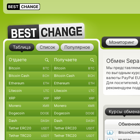
Мониторинг
Таблица
Список
Популярное
Обмен Sepa 
Мы представляем 
Bitcoin
Bitcoin
BTC
BTC
по выгодным курс
Bitcoin Cash
Bitcoin Cash
BCH
BCH
валюты PayPal EU
Для посетителей,
Ethereum
Ethereum
ETH
ETH
рекомендуем под
Litecoin
Litecoin
LTC
LTC
XRP
XRP
XRP
XRP
Monero
Monero
XMR
XMR
Курсы обмена
Dogecoin
Dogecoin
DOGE
DOGE
Dash
Dash
DASH
DASH
Обменни
Tether ERC20
Tether ERC20
USDT
USDT
BitcoinObme
Tether TRC20
Tether TRC20
USDT
USDT