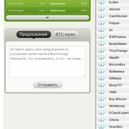
ExWm
Наличные
Наличные
EUR
EUR
4esnok
Наличные
Наличные
UAH
UAH
CashRocket
Paspar
Izi
Предложения
BTC-кран
818Finance
ВсемОбмен
TroyChange
WayBit
BitcoinBox
Вобменка
99Rates
Bitok777
1WM
Buy-Bitcoin
WmMoney
ECashExpert
2rbina
GrumBot