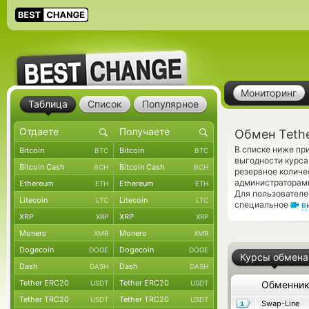
Мониторинг
Таблица
Список
Популярное
Обмен Teth
В списке ниже пр
Bitcoin
Bitcoin
BTC
BTC
выгодности курса
Bitcoin Cash
Bitcoin Cash
BCH
BCH
резервное количе
администраторами
Ethereum
Ethereum
ETH
ETH
Для пользователе
Litecoin
Litecoin
LTC
LTC
специальное
в
XRP
XRP
XRP
XRP
Monero
Monero
XMR
XMR
Dogecoin
Dogecoin
DOGE
DOGE
Курсы обмена
Dash
Dash
DASH
DASH
Tether ERC20
Tether ERC20
USDT
USDT
Обменни
Tether TRC20
Tether TRC20
USDT
USDT
Swap-Line