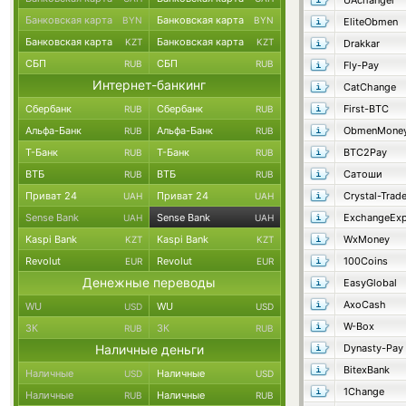
UAchanger
Банковская карта
Банковская карта
BYN
BYN
EliteObmen
Банковская карта
Банковская карта
KZT
KZT
Drakkar
СБП
СБП
RUB
RUB
Fly-Pay
Интернет-банкинг
CatChange
Сбербанк
Сбербанк
First-BTC
RUB
RUB
Альфа-Банк
Альфа-Банк
ObmenMone
RUB
RUB
Т-Банк
Т-Банк
BTC2Pay
RUB
RUB
ВТБ
ВТБ
Сатоши
RUB
RUB
Приват 24
Приват 24
Crystal-Trad
UAH
UAH
Sense Bank
Sense Bank
ExchangeExp
UAH
UAH
Kaspi Bank
Kaspi Bank
WxMoney
KZT
KZT
Revolut
Revolut
100Coins
EUR
EUR
Денежные переводы
EasyGlobal
AxoCash
WU
WU
USD
USD
W-Box
ЗК
ЗК
RUB
RUB
Наличные деньги
Dynasty-Pay
BitexBank
Наличные
Наличные
USD
USD
1Change
Наличные
Наличные
RUB
RUB