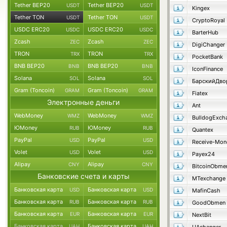
Tether BEP20
Tether BEP20
USDT
USDT
Kingex
Tether TON
Tether TON
USDT
USDT
CryptoRoyal
USDC ERC20
USDC ERC20
USDC
USDC
BarterHub
Zcash
Zcash
ZEC
ZEC
DigiChanger
TRON
TRON
TRX
TRX
PocketBank
BNB BEP20
BNB BEP20
BNB
BNB
IconFinance
Solana
Solana
SOL
SOL
БарскийДво
Gram (Toncoin)
Gram (Toncoin)
GRAM
GRAM
Fiatex
Электронные деньги
Ant
WebMoney
WebMoney
WMZ
WMZ
BulldogExch
ЮMoney
ЮMoney
RUB
RUB
Quantex
PayPal
PayPal
USD
USD
Receive-Mon
Volet
Volet
USD
USD
Payex24
Alipay
Alipay
CNY
CNY
BitcoinObme
Банковские счета и карты
MTexchange
Банковская карта
Банковская карта
USD
USD
MafinCash
Банковская карта
Банковская карта
RUB
RUB
GoodObmen
Банковская карта
Банковская карта
EUR
EUR
NextBit
Банковская карта
Банковская карта
UAH
UAH