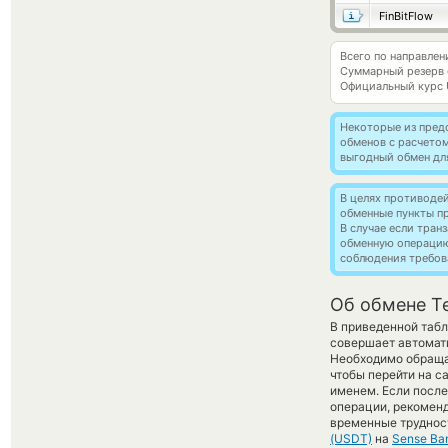
FinBitFlow
Всего по направлен
Суммарный резерв
Официальный курс
Некоторые из пред
обменов с расчето
выгодный обмен дл
В целях противоде
обменные пункты п
В случае если тра
обменную операци
соблюдения требов
Об обмене T
В приведенной табл
совершает автомат
Необходимо обращат
чтобы перейти на с
именем. Если после
операции, рекоменд
временные труднос
(USDT)
на
Sense Ba