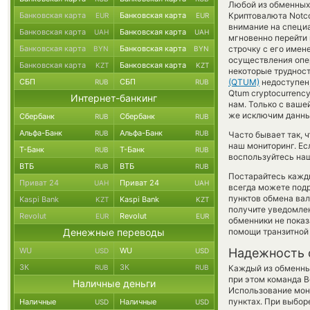
Любой из обменных 
Банковская карта
Банковская карта
Криптовалюта Notc
EUR
EUR
внимание на специа
Банковская карта
Банковская карта
UAH
UAH
мгновенно перейти 
Банковская карта
Банковская карта
строчку с его имен
BYN
BYN
осуществления опер
Банковская карта
Банковская карта
KZT
KZT
некоторые трудност
СБП
СБП
(QTUM)
недоступен,
RUB
RUB
Qtum cryptocurrenc
Интернет-банкинг
нам. Только с ваш
же исключим данный
Сбербанк
Сбербанк
RUB
RUB
Альфа-Банк
Альфа-Банк
RUB
RUB
Часто бывает так, 
наш мониторинг. Ес
Т-Банк
Т-Банк
RUB
RUB
воспользуйтесь наш
ВТБ
ВТБ
RUB
RUB
Постарайтесь кажд
Приват 24
Приват 24
UAH
UAH
всегда можете под
пунктов обмена вал
Kaspi Bank
Kaspi Bank
KZT
KZT
получите уведомлен
Revolut
Revolut
EUR
EUR
обменники не пока
Денежные переводы
помощи транзитной
WU
WU
Надежность 
USD
USD
ЗК
ЗК
RUB
RUB
Каждый из обменны
при этом команда 
Наличные деньги
Использование мон
пунктах. При выбор
Наличные
Наличные
USD
USD