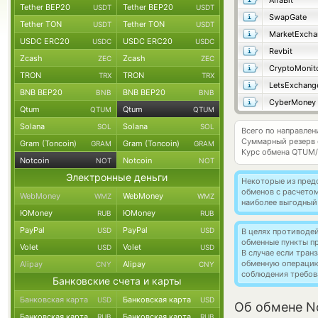
AlfaBit
Tether BEP20
Tether BEP20
USDT
USDT
SwapGate
Tether TON
Tether TON
USDT
USDT
MarketExcha
USDC ERC20
USDC ERC20
USDC
USDC
Revbit
Zcash
Zcash
ZEC
ZEC
CryptoMonit
TRON
TRON
TRX
TRX
LetsExchang
BNB BEP20
BNB BEP20
BNB
BNB
CyberMoney
Qtum
Qtum
QTUM
QTUM
Solana
Solana
SOL
SOL
Всего по направлен
Суммарный резерв
Gram (Toncoin)
Gram (Toncoin)
GRAM
GRAM
Курс обмена
QTUM
Notcoin
Notcoin
NOT
NOT
Электронные деньги
Некоторые из пред
обменов с расчето
WebMoney
WebMoney
WMZ
WMZ
наиболее выгодный
ЮMoney
ЮMoney
RUB
RUB
PayPal
PayPal
USD
USD
В целях противоде
обменные пункты п
Volet
Volet
USD
USD
В случае если тра
обменную операци
Alipay
Alipay
CNY
CNY
соблюдения требов
Банковские счета и карты
Банковская карта
Банковская карта
USD
USD
Об обмене N
Банковская карта
Банковская карта
RUB
RUB