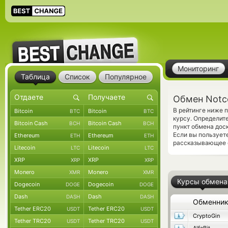
Мониторинг
Таблица
Список
Популярное
Обмен Notc
В рейтинге ниже 
Bitcoin
Bitcoin
BTC
BTC
курсу. Определит
Bitcoin Cash
Bitcoin Cash
BCH
BCH
пункт обмена дос
Если вы пользует
Ethereum
Ethereum
ETH
ETH
рассказывающее о
Litecoin
Litecoin
LTC
LTC
XRP
XRP
XRP
XRP
Monero
Monero
XMR
XMR
Курсы обмена
Dogecoin
Dogecoin
DOGE
DOGE
Dash
Dash
DASH
DASH
Обменни
Tether ERC20
Tether ERC20
USDT
USDT
CryptoGin
Tether TRC20
Tether TRC20
USDT
USDT