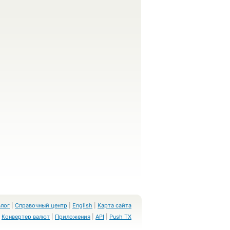
Блог
|
Справочный центр
|
English
|
Карта сайта
Конвертер валют
|
Приложения
|
API
|
Push TX