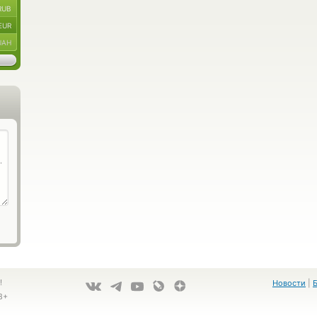
RUB
EUR
UAH
!
Новости
|
8+