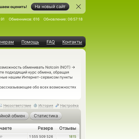
На новый сайт
шаем оценить!
491
Обменников:
616
Обновление:
06:57:18
тнерам
Помощь
FAQ
Контакты
→
возможность обменивать Notcoin (NOT)
ите подходящий курс обмена, обращая
енные нашим Интернет-сервисом пункты
 рассказывающее обо всех возможностях
Несоответствие
История
Настройка
йной обмен
Статистика
чаете
Резерв
Отзывы
1 555 509 526
1815
MP