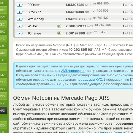
SDT
от 699 500
99Rates
1.94305319
1
NOT
ARS 
SDT
от 700 506
Bitok777
1.94314989
1
NOT
ARS 
SDC
от 701 527
WmMoney
1.94328798
1
NOT
ARS 
ZEC
от 782 808
W-Box
2.06002077
1
NOT
ARS 
TRX
от 824 792
1Change
2.06197896
1
NOT
ARS 
BNB
Всего по направлению Notcoin (NOT)
Mercado Pago ARS работает
6
на
→
SOL
Суммарный резерв обменников:
10 292 895 981
ARS MP.
Средневзвешен
RAM
Курс обмена
ARS/NOT
на криптовалютных рынках на текущее время со
NOT
В целях противодействия легализации доходов, полученных преступны
обменные пункты проводят
AML-проверки
поступающих от клиентов тр
MZ
В случае если транзакция будет идентифицирована как высокорискова
обменную операцию для проведения
процедуры KYC
. Информация по K
RUB
соблюдения требований AML/KYC для последующего разблокирования с
USD
USD
Обмен Notcoin на Mercado Pago ARS
CNY
Любой из пунктов обмена, который показан в таблице, предоставл
Счет Меркадо Паго в автоматическом или ручном режиме. Обратите
ARS
иногда установлены возле названий обменных сайтов в рейтинге. У
любого обменника при помощи единичного клика мышкой по позиции
сайт обменника вами не была обнаружена возможность проведени
USD
обратиться к администратору сайта. Возможно, что произошли неко
RUB
сайта автоматические обмены
Notcoin (NOT)
на
Mercado Pago ARS
н