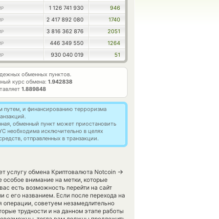
1 126 741 930
946
MP
2 417 892 080
1740
MP
3 816 362 876
2051
MP
446 349 550
1264
MP
930 040 019
51
MP
дежных обменных пунктов.
ный курс обмена:
1.942838
ставляет
1.889848
м путем, и финансированию терроризма
анзакций.
нная, обменный пункт может приостановить
YC необходима исключительно в целях
редств, отправленных в транзакции.
→
яет услугу обмена Криптовалюта Notcoin
 особое внимание на метки, которые
 вас есть возможность перейти на сайт
 с его названием. Если после перехода на
я операции, советуем незамедлительно
торые трудности и на данном этапе работы
евозможны, тогда вам должны предложить