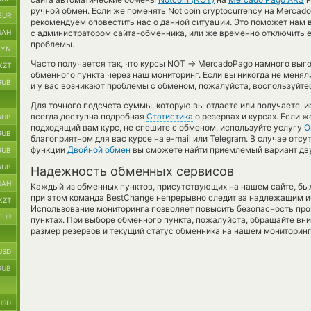
ручной обмен. Если же поменять Not coin cryptocurrency на Mercad
EUR
рекомендуем оповестить нас о данной ситуации. Это поможет нам
UAH
с администратором сайта-обменника, или же временно отключить е
проблемы.
BYN
→
Часто получается так, что курсы NOT
MercadoPago намного выгод
KZT
обменного пункта через наш мониторинг. Если вы никогда не меня
RUB
и у вас возникают проблемы с обменом, пожалуйста, воспользуйте
Для точного подсчета суммы, которую вы отдаете или получаете, 
всегда доступна подробная
Статистика
о резервах и курсах. Если 
RUB
подходящий вам курс, не спешите с обменом, используйте услугу
О
RUB
благоприятном для вас курсе на e-mail или Telegram. В случае отс
функции
Двойной обмен
вы сможете найти приемлемый вариант дву
RUB
RUB
Надежность обменных сервисов
UAH
Каждый из обменных пунктов, присутствующих на нашем сайте, бы
при этом команда BestChange непрерывно следит за надлежащим и
KZT
Использование мониторинга позволяет повысить безопасность пр
EUR
пунктах. При выборе обменного пункта, пожалуйста, обращайте вн
размер резервов и текущий статус обменника на нашем мониторинг
USD
RUB
USD