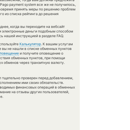
oPago payment system все же не получилось,
 вовремя принять меры по решению проблем
го из списка рейтинга до решения
нее, когда вы переходите на вебсайт
ли электронные деньги подобным способом
сь нашей инструкцией в разделе FAQ.
используйте
Калькулятор
. К вашим услугам
же вы не нашли в списке обменных пунктов
повещение
и получите оповещение о
утствия обменных пунктов, при помощи
х обменов через транзитную валюту.
л тщательно проверен перед добавлением,
сполнением ими своих обязательств.
оводимых финансовых операций в обменных
имание на отзывы других пользователей,
е.