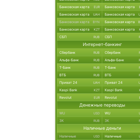
Банковская карта
Банковская карта
EUR
Банковская карта
Банковская карта
UAH
Банковская карта
Банковская карта
BYN
Банковская карта
Банковская карта
KZT
СБП
СБП
RUB
Интернет-банкинг
Сбербанк
Сбербанк
RUB
Альфа-Банк
Альфа-Банк
RUB
Т-Банк
Т-Банк
RUB
ВТБ
ВТБ
RUB
Приват 24
Приват 24
UAH
Kaspi Bank
Kaspi Bank
KZT
Revolut
Revolut
EUR
Денежные переводы
WU
WU
USD
ЗК
ЗК
RUB
Наличные деньги
Наличные
Наличные
USD