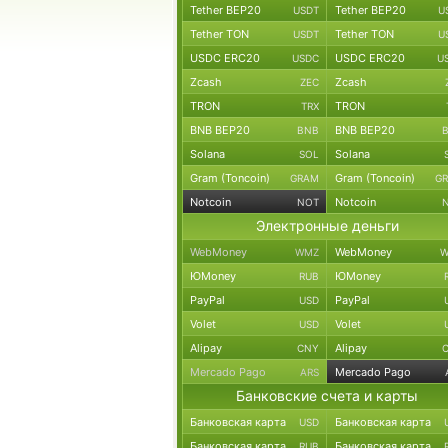
Tether BEP20
Tether BEP20
USDT
U
Tether TON
Tether TON
USDT
U
USDC ERC20
USDC ERC20
USDC
U
Zcash
Zcash
ZEC
TRON
TRON
TRX
BNB BEP20
BNB BEP20
BNB
Solana
Solana
SOL
Gram (Toncoin)
Gram (Toncoin)
GRAM
G
Notcoin
Notcoin
NOT
Электронные деньги
WebMoney
WebMoney
WMZ
W
ЮMoney
ЮMoney
RUB
PayPal
PayPal
USD
Volet
Volet
USD
Alipay
Alipay
CNY
Mercado Pago
Mercado Pago
ARS
Банковские счета и карты
Банковская карта
Банковская карта
USD
Банковская карта
Банковская карта
RUB