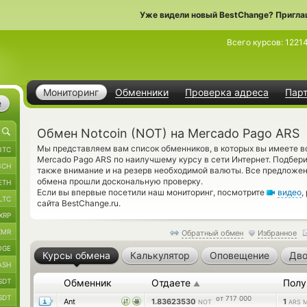
Уже видели новый BestChange? Пригла
Всего курсов:
1221
Мониторинг
Обменники
Проверка адреса
Пар
е
Обмен Notcoin (NOT) на Mercado Pago ARS
Мы представляем вам список обменников, в которых вы имеете 
BTC
Mercado Pago ARS по наилучшему курсу в сети Интернет. Подбер
BCH
также внимание и на резерв необходимой валюты. Все предлож
обмена прошли доскональную проверку.
ETH
Если вы впервые посетили наш мониторинг, посмотрите
видео
,
LTC
сайта BestChange.ru.
XRP
XMR
Обратный обмен
Избранное
OGE
Курсы обмена
Калькулятор
Оповещение
Дво
ASH
SDT
Обменник
Отдаете
Полу
▲
SDT
от 717 000
Ant
1.83623530
1
NOT
ARS 