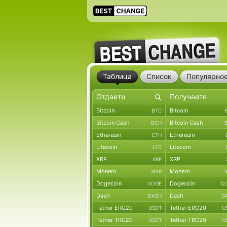
Таблица
Список
Популярно
Bitcoin
Bitcoin
BTC
Bitcoin Cash
Bitcoin Cash
BCH
Ethereum
Ethereum
ETH
Litecoin
Litecoin
LTC
XRP
XRP
XRP
Monero
Monero
XMR
Dogecoin
Dogecoin
DOGE
D
Dash
Dash
DASH
D
Tether ERC20
Tether ERC20
USDT
U
Tether TRC20
Tether TRC20
USDT
U