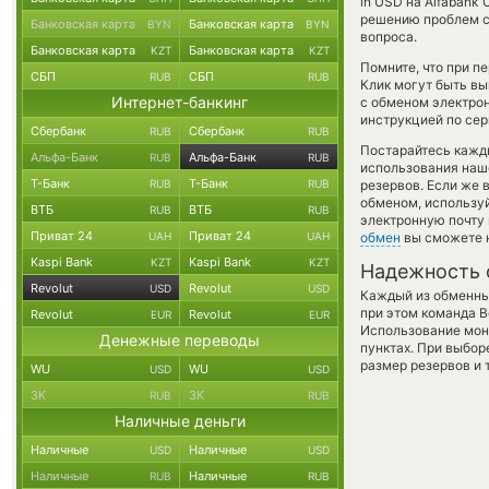
in USD на Alfabank
решению проблем с 
Банковская карта
Банковская карта
BYN
BYN
вопроса.
Банковская карта
Банковская карта
KZT
KZT
Помните, что при п
СБП
СБП
RUB
RUB
Клик могут быть вы
Интернет-банкинг
с обменом электрон
инструкцией по сер
Сбербанк
Сбербанк
RUB
RUB
Постарайтесь кажд
Альфа-Банк
Альфа-Банк
RUB
RUB
использования наше
Т-Банк
Т-Банк
RUB
RUB
резервов. Если же 
обменом, использу
ВТБ
ВТБ
RUB
RUB
электронную почту 
Приват 24
Приват 24
UAH
UAH
обмен
вы сможете н
Kaspi Bank
Kaspi Bank
KZT
KZT
Надежность 
Revolut
Revolut
USD
USD
Каждый из обменны
при этом команда 
Revolut
Revolut
EUR
EUR
Использование мон
Денежные переводы
пунктах. При выбор
размер резервов и 
WU
WU
USD
USD
ЗК
ЗК
RUB
RUB
Наличные деньги
Наличные
Наличные
USD
USD
Наличные
Наличные
RUB
RUB