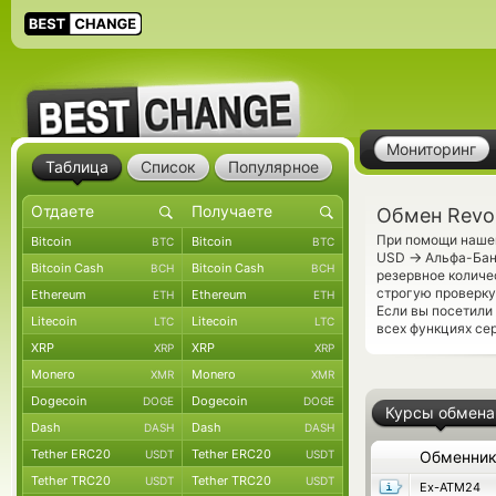
Мониторинг
Таблица
Список
Популярное
Обмен Revo
При помощи нашег
Bitcoin
Bitcoin
BTC
BTC
→
USD
Альфа-Банк
Bitcoin Cash
Bitcoin Cash
BCH
BCH
резервное количе
строгую проверку
Ethereum
Ethereum
ETH
ETH
Если вы посетили
Litecoin
Litecoin
LTC
LTC
всех функциях сер
XRP
XRP
XRP
XRP
Monero
Monero
XMR
XMR
Dogecoin
Dogecoin
DOGE
DOGE
Курсы обмена
Dash
Dash
DASH
DASH
Tether ERC20
Tether ERC20
USDT
USDT
Обменни
Tether TRC20
Tether TRC20
USDT
USDT
Ex-ATM24