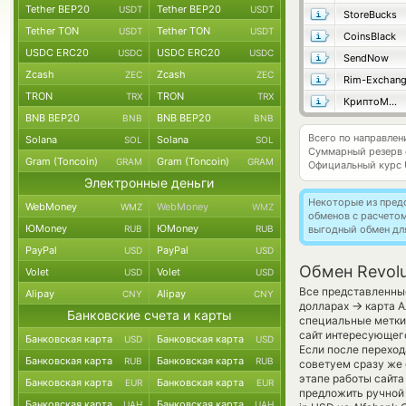
Tether BEP20
Tether BEP20
USDT
USDT
StoreBucks
Tether TON
Tether TON
USDT
USDT
CoinsBlack
USDC ERC20
USDC ERC20
USDC
USDC
SendNow
Zcash
Zcash
ZEC
ZEC
Rim-Exchan
TRON
TRON
TRX
TRX
КриптоМенялка
BNB BEP20
BNB BEP20
BNB
BNB
Всего по направлен
Solana
Solana
SOL
SOL
Суммарный резерв
Gram (Toncoin)
Gram (Toncoin)
GRAM
GRAM
Официальный курс
Электронные деньги
Некоторые из пред
WebMoney
WebMoney
WMZ
WMZ
обменов с расчето
ЮMoney
ЮMoney
RUB
RUB
выгодный обмен дл
PayPal
PayPal
USD
USD
Обмен Revolu
Volet
Volet
USD
USD
Все представленные
Alipay
Alipay
CNY
CNY
→
долларах
карта А
Банковские счета и карты
специальные метки,
сайт интересующего
Банковская карта
Банковская карта
USD
USD
Если после переход
Банковская карта
Банковская карта
RUB
RUB
советуем сразу же 
этапе работы сайт
Банковская карта
Банковская карта
EUR
EUR
предложить ручной 
Банковская карта
Банковская карта
UAH
UAH