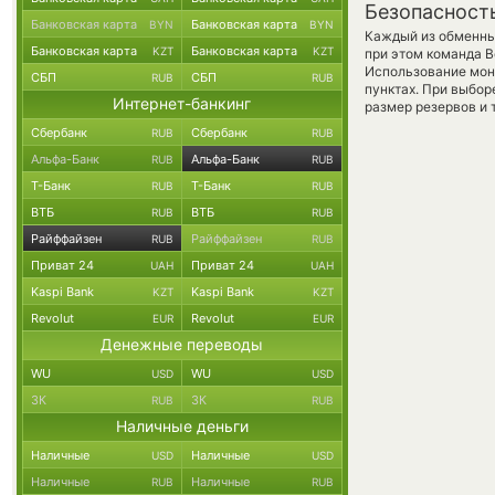
Безопасност
Банковская карта
Банковская карта
BYN
BYN
Каждый из обменны
Банковская карта
Банковская карта
KZT
KZT
при этом команда 
Использование мон
СБП
СБП
RUB
RUB
пунктах. При выбор
Интернет-банкинг
размер резервов и 
Сбербанк
Сбербанк
RUB
RUB
Альфа-Банк
Альфа-Банк
RUB
RUB
Т-Банк
Т-Банк
RUB
RUB
ВТБ
ВТБ
RUB
RUB
Райффайзен
Райффайзен
RUB
RUB
Приват 24
Приват 24
UAH
UAH
Kaspi Bank
Kaspi Bank
KZT
KZT
Revolut
Revolut
EUR
EUR
Денежные переводы
WU
WU
USD
USD
ЗК
ЗК
RUB
RUB
Наличные деньги
Наличные
Наличные
USD
USD
Наличные
Наличные
RUB
RUB