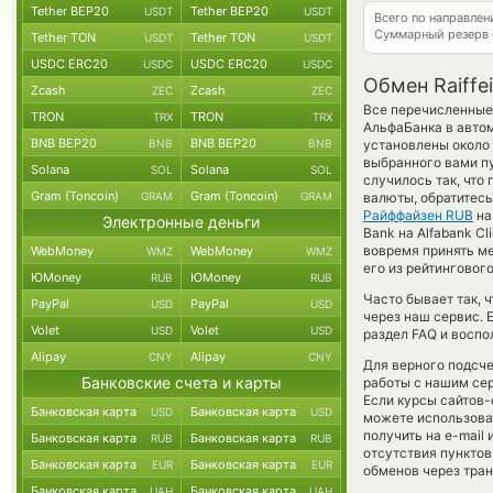
Tether BEP20
Tether BEP20
USDT
USDT
Всего по направле
Суммарный резерв
Tether TON
Tether TON
USDT
USDT
USDC ERC20
USDC ERC20
USDC
USDC
Обмен Raiffe
Zcash
Zcash
ZEC
ZEC
Все перечисленные
TRON
TRON
TRX
TRX
АльфаБанка в авто
BNB BEP20
BNB BEP20
BNB
BNB
установлены около 
выбранного вами пу
Solana
Solana
SOL
SOL
случилось так, что
Gram (Toncoin)
Gram (Toncoin)
GRAM
GRAM
валюты, обратитесь
Райффайзен RUB
н
Электронные деньги
Bank на Alfabank C
вовремя принять м
WebMoney
WebMoney
WMZ
WMZ
его из рейтинговог
ЮMoney
ЮMoney
RUB
RUB
Часто бывает так, 
PayPal
PayPal
USD
USD
через наш сервис. 
Volet
Volet
USD
USD
раздел FAQ и воспо
Alipay
Alipay
CNY
CNY
Для верного подсче
Банковские счета и карты
работы с нашим сер
Если курсы сайтов-
Банковская карта
Банковская карта
USD
USD
можете использов
получить на e-mail 
Банковская карта
Банковская карта
RUB
RUB
отсутствия пункто
Банковская карта
Банковская карта
EUR
EUR
обменов через тра
Банковская карта
Банковская карта
UAH
UAH