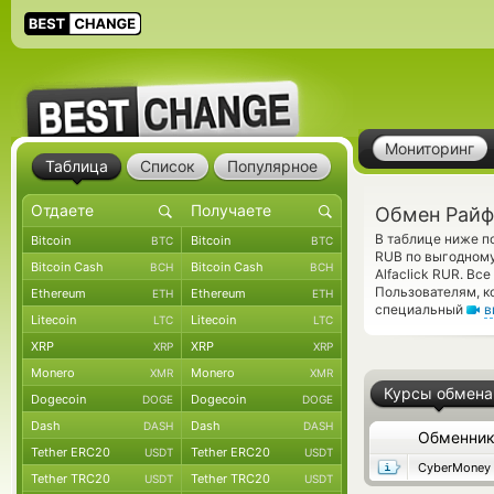
Мониторинг
Таблица
Список
Популярное
Обмен Райф
В таблице ниже п
Bitcoin
Bitcoin
BTC
BTC
RUB по выгодному
Bitcoin Cash
Bitcoin Cash
BCH
BCH
Alfaclick RUR. В
Пользователям, к
Ethereum
Ethereum
ETH
ETH
специальный
в
Litecoin
Litecoin
LTC
LTC
XRP
XRP
XRP
XRP
Monero
Monero
XMR
XMR
Курсы обмена
Dogecoin
Dogecoin
DOGE
DOGE
Dash
Dash
DASH
DASH
Обменни
Tether ERC20
Tether ERC20
USDT
USDT
CyberMoney
Tether TRC20
Tether TRC20
USDT
USDT