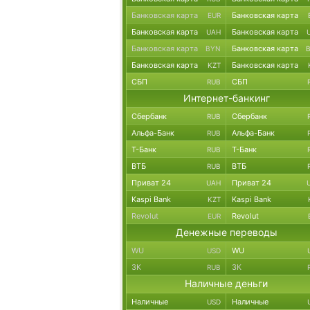
Банковская карта
Банковская карта
EUR
Банковская карта
Банковская карта
UAH
Банковская карта
Банковская карта
BYN
Банковская карта
Банковская карта
KZT
СБП
СБП
RUB
Интернет-банкинг
Сбербанк
Сбербанк
RUB
Альфа-Банк
Альфа-Банк
RUB
Т-Банк
Т-Банк
RUB
ВТБ
ВТБ
RUB
Приват 24
Приват 24
UAH
Kaspi Bank
Kaspi Bank
KZT
Revolut
Revolut
EUR
Денежные переводы
WU
WU
USD
ЗК
ЗК
RUB
Наличные деньги
Наличные
Наличные
USD