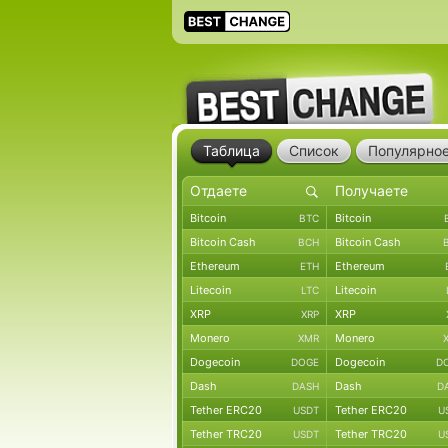
Таблица
Список
Популярно
Bitcoin
Bitcoin
BTC
Bitcoin Cash
Bitcoin Cash
BCH
Ethereum
Ethereum
ETH
Litecoin
Litecoin
LTC
XRP
XRP
XRP
Monero
Monero
XMR
Dogecoin
Dogecoin
DOGE
D
Dash
Dash
DASH
D
Tether ERC20
Tether ERC20
USDT
U
Tether TRC20
Tether TRC20
USDT
U