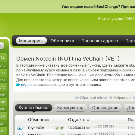
Уже видели новый BestChange? Пригла
Всего курсов:
12462
Мониторинг
Обменники
Проверка адреса
Пар
е
Обмен Notcoin (NOT) на VeChain (VET)
В таблице ниже указаны все обменные пункты, где вы можете обме
BTC
по наилучшему курсу обмена в сети. Выбирая подходящий обменн
BCH
валюты VeChain. Все предложенные нашим сервисом обменники 
Для пользователей, которые впервые решили воспользоваться м
ETH
видео
, рассказывающее о функциях сервиса.
LTC
XRP
Обратный обмен
Избранное
XMR
Курсы обмена
Калькулятор
Оповещение
Дво
OGE
ASH
Обменник
Отдаете
По
▲
SDT
от 20 525 080
CryptoGin
13.253041
1
NOT
VE
SDT
от 14 606 742