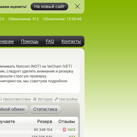
На новый сайт
шаем оценить!
03
Обменников:
613
Обновление:
12:56:46
тнерам
Помощь
FAQ
Контакты
нивать Notcoin (NOT) на VeChain (VET)
ик, следует уделять внимание и резерву
прошли строгую проверку.
ониторингом, мы советуем подробное
Несоответствие
История
Настройка
йной обмен
Статистика
лучаете
Резерв
Отзывы
65 349 154
1
1423
T