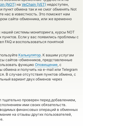
oin (NOT)
на
VeChain (VET)
недоступен,
 пункт обмена так и не смог обменять Not
ьте нас в известность. Это поможет нам
ром сайта-обменника, или же временно
 с нашей системы мониторинга, курсы NOT
пунктов. Если у вас появились проблемы с
ел FAQ и воспользоваться понятной
спользуйте
Калькулятор
. К вашим услугам
рсы сайтов-обменников, представленные
пользовать функцию
Оповещение
, с
обмена и получить на e-mail или Telegram
я. В случае отсутствия пунктов обмена, с
ьный вариант двух обменов через
л тщательно проверен перед добавлением,
сполнением ими своих обязательств.
оводимых финансовых операций в обменных
имание на отзывы других пользователей,
е.