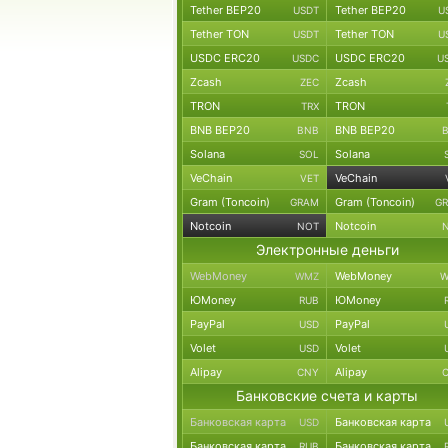
Tether BEP20
Tether BEP20
USDT
U
Tether TON
Tether TON
USDT
U
USDC ERC20
USDC ERC20
USDC
U
Zcash
Zcash
ZEC
TRON
TRON
TRX
BNB BEP20
BNB BEP20
BNB
Solana
Solana
SOL
VeChain
VeChain
VET
Gram (Toncoin)
Gram (Toncoin)
GRAM
G
Notcoin
Notcoin
NOT
Электронные деньги
WebMoney
WebMoney
WMZ
W
ЮMoney
ЮMoney
RUB
PayPal
PayPal
USD
Volet
Volet
USD
Alipay
Alipay
CNY
Банковские счета и карты
Банковская карта
Банковская карта
USD
Банковская карта
Банковская карта
RUB