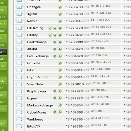
Swappix
13.262088
1
NOT
VE
SDT
от 35 112 360
Changee
13.268739
1
NOT
VE
SDT
от 14 325 843
Xgram
13.268739
1
NOT
VE
SDC
от 14 041 000
Revbit
13.270148
1
NOT
VE
ZEC
от 68 416 928
BitFlaming
13.273770
1
NOT
VE
TRX
от 34 208 464
Bitality
13.276432
1
NOT
VE
BNB
от 1 424 790
GeekChange
13.288099
1
NOT
VE
SOL
от 28 106
AlfaBit
13.326423
1
NOT
VE
VET
от 600 000
LetsExchange
13.364870
1
NOT
VE
RAM
от 70 224 720
GoExme
13.365258
1
NOT
VE
NOT
от 14 048 891
Bitsz
13.369014
1
NOT
VE
от 9 834 224
CryptoMonitor
13.369014
1
NOT
VE
MZ
от 14 048 891
SwapGate
13.370000
1
NOT
VE
RUB
от 281 057
KryptoSwap
13.377873
1
NOT
VE
USD
от 1 418 525
Expeer
13.377873
1
NOT
VE
USD
от 14 041 000
MarketExchange
13.465854
1
NOT
VE
CNY
от 1 185
CyberMoney
13.467668
1
NOT
VE
от 4 317 877
WmMoney
13.493365
1
NOT
VE
USD
от 9 543 858
Bitok777
13.493365
1
NOT
VE
RUB