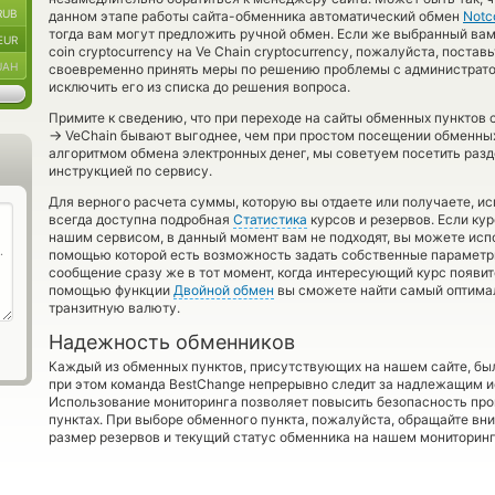
RUB
данном этапе работы сайта-обменника автоматический обмен
Notc
тогда вам могут предложить ручной обмен. Если же выбранный вами
EUR
coin cryptocurrency на Ve Chain cryptocurrency, пожалуйста, постав
UAH
своевременно принять меры по решению проблемы с администрато
исключить его из списка до решения вопроса.
Примите к сведению, что при переходе на сайты обменных пунктов
→
VeChain бывают выгоднее, чем при простом посещении обменных 
алгоритмом обмена электронных денег, мы советуем посетить разд
инструкцией по сервису.
Для верного расчета суммы, которую вы отдаете или получаете, и
всегда доступна подробная
Статистика
курсов и резервов. Если ку
нашим сервисом, в данный момент вам не подходят, вы можете ис
помощью которой есть возможность задать собственные параметры 
сообщение сразу же в тот момент, когда интересующий курс появитс
помощью функции
Двойной обмен
вы сможете найти самый оптимал
транзитную валюту.
Надежность обменников
Каждый из обменных пунктов, присутствующих на нашем сайте, бы
при этом команда BestChange непрерывно следит за надлежащим и
Использование мониторинга позволяет повысить безопасность пр
пунктах. При выборе обменного пункта, пожалуйста, обращайте вн
размер резервов и текущий статус обменника на нашем мониторинг