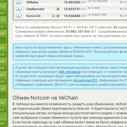
от 12 144 029
99Rates
13.493365
1
NOT
VE
EUR
от 2 428
OneMoment
13.633731
1
NOT
VE
UAH
от 6 842 439
Kursov24
13.938498
1
NOT
VE
BYN
KZT
Всего по направлению Notcoin (NOT)
VeChain (VET) работает
23
надеж
→
Суммарный резерв обменников:
53 862 337 613
VET.
Средневзвешенный
RUB
Курс обмена
VET/NOT
на криптовалютных рынках на текущее время со
Некоторые из представленных здесь обменников имеют дополнительные
RUB
обменов с расчетом суммы обмена в 800000 NOT. Воспользуйтесь фун
RUB
наиболее выгодный обмен для вашей суммы.
RUB
В целях противодействия легализации доходов, полученных преступны
RUB
обменные пункты проводят
AML-проверки
поступающих от клиентов тр
UAH
В случае если транзакция будет идентифицирована как высокорискова
обменную операцию для проведения
процедуры KYC
. Информация по K
KZT
соблюдения требований AML/KYC для последующего разблокирования с
EUR
Обмен Notcoin на VeChain
USD
В таблице вы имеете возможность увидеть ряд обменников, любой 
→
автоматический обмен Криптовалюта Notcoin
Криптовалюта VeCh
RUB
специальные метки, которые иногда располагаются рядом с назван
сайт выбранного вами обменного пункта при помощи единичного н
Если после перехода на сайт обмена валют вами не была найдена 
USD
незамедлительно обратиться к менеджеру сайта. Может быть так, ч