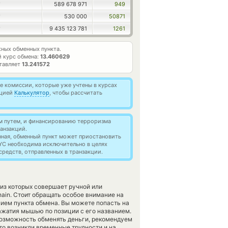
589 678 971
949
T
530 000
50871
T
9 435 123 781
1261
T
ных обменных пункта.
 курс обмена:
13.460629
ставляет
13.241572
 комиссии, которые уже учтены в курсах
кцией
Калькулятор
, чтобы рассчитать
м путем, и финансированию терроризма
анзакций.
нная, обменный пункт может приостановить
YC необходима исключительно в целях
редств, отправленных в транзакции.
из которых совершает ручной или
ain. Стоит обращать особое внимание на
ием пункта обмена. Вы можете попасть на
ажатия мышью по позиции с его названием.
возможность обменять деньги, рекомендуем
то возникли временные трудности и на