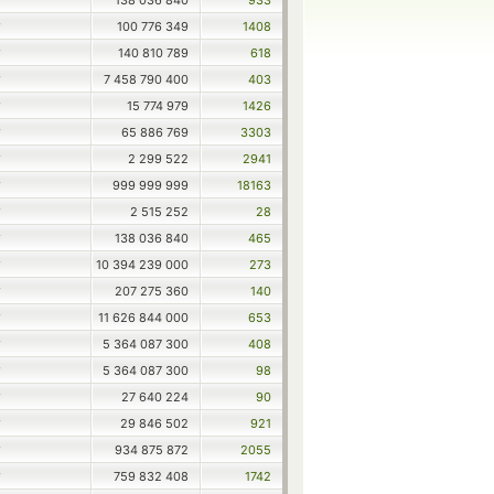
138 036 840
933
T
100 776 349
1408
T
140 810 789
618
T
7 458 790 400
403
T
15 774 979
1426
T
65 886 769
3303
T
2 299 522
2941
T
999 999 999
18163
T
2 515 252
28
T
138 036 840
465
T
10 394 239 000
273
T
207 275 360
140
T
11 626 844 000
653
T
5 364 087 300
408
T
5 364 087 300
98
T
27 640 224
90
T
29 846 502
921
T
934 875 872
2055
T
759 832 408
1742
T