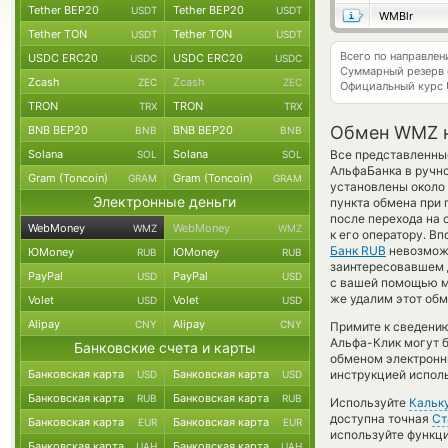
Tether BEP20
Tether BEP20
USDT
USDT
WMBlr
Tether TON
Tether TON
USDT
USDT
Всего по направл
USDC ERC20
USDC ERC20
USDC
USDC
Суммарный резерв
Zcash
Zcash
ZEC
ZEC
Официальный курс
TRON
TRON
TRX
TRX
Обмен WMZ на
BNB BEP20
BNB BEP20
BNB
BNB
Solana
Solana
Все представленны
SOL
SOL
АльфаБанка в ручн
Gram (Toncoin)
Gram (Toncoin)
GRAM
GRAM
установлены около 
Электронные деньги
пункта обмена при 
после перехода на 
WebMoney
WebMoney
WMZ
WMZ
к его оператору. В
Банк RUB
невозможн
ЮMoney
ЮMoney
RUB
RUB
заинтересовавшем д
PayPal
PayPal
USD
USD
с вашей помощью м
же удалим этот обм
Volet
Volet
USD
USD
Alipay
Alipay
CNY
CNY
Примите к сведению
Альфа-Клик могут б
Банковские счета и карты
обменом электронны
Банковская карта
Банковская карта
инструкцией испол
USD
USD
Банковская карта
Банковская карта
RUB
RUB
Используйте
Кальк
доступна точная
Ст
Банковская карта
Банковская карта
EUR
EUR
используйте функ
Банковская карта
Банковская карта
UAH
UAH