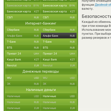
получите оповещени
функции
Двойной о
Банковская карта
Банковская карта
BYN
BYN
валюту.
Банковская карта
Банковская карта
KZT
KZT
Безопасност
СБП
СБП
RUB
RUB
Каждый из обменны
Интернет-банкинг
при этом команда 
Использование мон
Сбербанк
Сбербанк
RUB
RUB
пунктах. При выбор
Альфа-Банк
Альфа-Банк
RUB
RUB
размер резервов и 
Т-Банк
Т-Банк
RUB
RUB
ВТБ
ВТБ
RUB
RUB
Приват 24
Приват 24
UAH
UAH
Kaspi Bank
Kaspi Bank
KZT
KZT
Revolut
Revolut
EUR
EUR
Денежные переводы
WU
WU
USD
USD
ЗК
ЗК
RUB
RUB
Наличные деньги
Наличные
Наличные
USD
USD
Наличные
Наличные
RUB
RUB
Наличные
Наличные
EUR
EUR