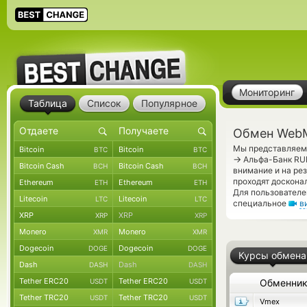
Мониторинг
Таблица
Список
Популярное
Обмен WebM
Мы представляем 
Bitcoin
Bitcoin
BTC
BTC
→
Альфа-Банк RUB
Bitcoin Cash
Bitcoin Cash
BCH
BCH
внимание и на ре
проходят доскона
Ethereum
Ethereum
ETH
ETH
Для пользователе
Litecoin
Litecoin
LTC
LTC
специальное
в
XRP
XRP
XRP
XRP
Monero
Monero
XMR
XMR
Dogecoin
Dogecoin
DOGE
DOGE
Курсы обмена
Dash
Dash
DASH
DASH
Tether ERC20
Tether ERC20
USDT
USDT
Обменни
Tether TRC20
Tether TRC20
USDT
USDT
Vmex