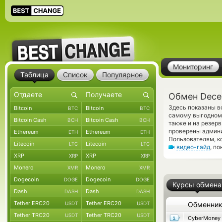
Мониторинг
Таблица
Список
Популярное
Обмен Dece
Здесь показаны в
Bitcoin
Bitcoin
BTC
BTC
самому выгодному
Bitcoin Cash
Bitcoin Cash
BCH
BCH
также и на резерв
проверены админ
Ethereum
Ethereum
ETH
ETH
Пользователям, к
Litecoin
Litecoin
LTC
LTC
видео-гайд
, п
XRP
XRP
XRP
XRP
Monero
Monero
XMR
XMR
Dogecoin
Dogecoin
DOGE
DOGE
Курсы обмена
Dash
Dash
DASH
DASH
Tether ERC20
Tether ERC20
USDT
USDT
Обменни
Tether TRC20
Tether TRC20
USDT
USDT
CyberMoney