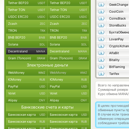
Tether BEP20
Tether BEP20
USDT
USDT
GeekChange
Tether TON
Tether TON
USDT
USDT
CoolCoin
USDC ERC20
USDC ERC20
USDC
USDC
CoinsBlack
Zcash
Zcash
ZEC
ZEC
StoreBucks
TRON
TRON
TRX
TRX
БухтаОбмен
BNB BEP20
BNB BEP20
BNB
BNB
LovanPay
Solana
Solana
SOL
SOL
CryptoXchan
Decentraland
Decentraland
MANA
MANA
AlfaBit
Gram (Toncoin)
Gram (Toncoin)
GRAM
GRAM
Bitality
Электронные деньги
BitFlaming
WebMoney
WebMoney
WMZ
WMZ
Tarifex
ЮMoney
ЮMoney
RUB
RUB
Всего по направлен
PayPal
PayPal
USD
USD
Суммарный резерв
Volet
Volet
USD
USD
Курс обмена
MANA/
Alipay
Alipay
CNY
CNY
В целях противоде
Банковские счета и карты
обменные пункты п
В случае если тра
Банковская карта
Банковская карта
USD
USD
обменную операци
Банковская карта
Банковская карта
RUB
RUB
соблюдения требов
Банковская карта
Банковская карта
EUR
EUR