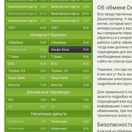
Банковская карта
Банковская карта
Об обмене De
UAH
UAH
Банковская карта
Банковская карта
BYN
BYN
Все представленны
→
Децентраленд
ка
Банковская карта
Банковская карта
KZT
KZT
метки, которые мог
СБП
СБП
RUB
RUB
интересующего вас 
вы совершили пере
Интернет-банкинг
обратиться к опера
работы сайта-обме
Сбербанк
Сбербанк
RUB
RUB
тогда вам должны п
Альфа-Банк
Альфа-Банк
RUB
RUB
подходящем для вас
необходимые меры:
Т-Банк
Т-Банк
RUB
RUB
сайта из списка ку
ВТБ
ВТБ
RUB
RUB
Помните, что при п
Приват 24
Приват 24
UAH
UAH
Клик могут быть вы
Kaspi Bank
Kaspi Bank
KZT
KZT
обменом электронны
подробной инструк
Revolut
Revolut
EUR
EUR
Денежные переводы
Для правильного по
можете подробно и
WU
WU
USD
USD
подходящий вам кур
информацию о выгод
ЗК
ЗК
RUB
RUB
обменников, при п
Наличные деньги
транзитную валюту
Наличные
Наличные
USD
USD
Безопасност
Наличные
Наличные
RUB
RUB
Каждый из обменны