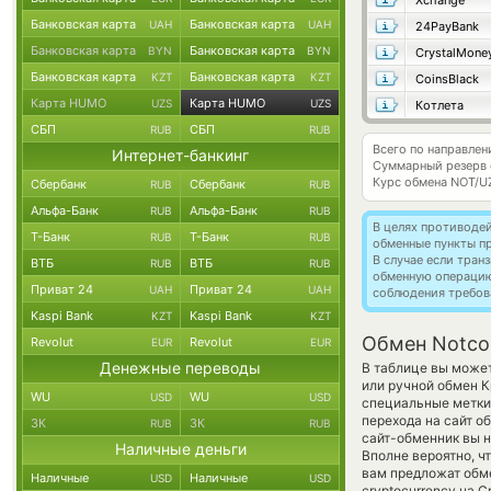
Xchange
Банковская карта
Банковская карта
UAH
UAH
24PayBank
Банковская карта
Банковская карта
BYN
BYN
CrystalMone
Банковская карта
Банковская карта
KZT
KZT
CoinsBlack
Карта HUMO
Карта HUMO
UZS
UZS
Котлета
СБП
СБП
RUB
RUB
Всего по направлен
Интернет-банкинг
Суммарный резерв
Курс обмена
NOT/U
Сбербанк
Сбербанк
RUB
RUB
Альфа-Банк
Альфа-Банк
RUB
RUB
В целях противоде
Т-Банк
Т-Банк
RUB
RUB
обменные пункты п
В случае если тра
ВТБ
ВТБ
RUB
RUB
обменную операци
Приват 24
Приват 24
UAH
UAH
соблюдения требов
Kaspi Bank
Kaspi Bank
KZT
KZT
Обмен Notco
Revolut
Revolut
EUR
EUR
Денежные переводы
В таблице вы может
или ручной обмен 
WU
WU
USD
USD
специальные метки,
перехода на сайт о
ЗК
ЗК
RUB
RUB
сайт-обменник вы н
Наличные деньги
Вполне вероятно, ч
вам предложат обме
Наличные
Наличные
USD
USD
cryptocurrency на 