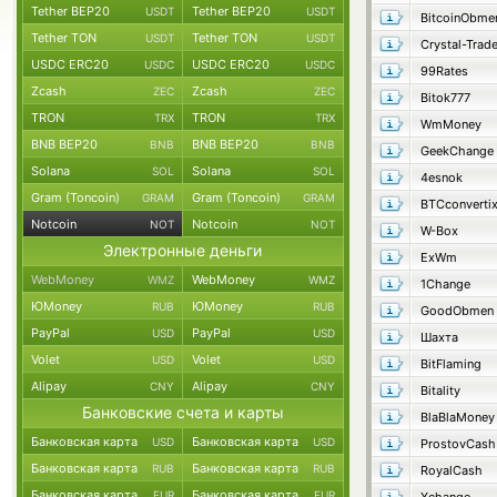
Tether BEP20
Tether BEP20
USDT
USDT
BitcoinObme
Tether TON
Tether TON
USDT
USDT
Crystal-Trad
USDC ERC20
USDC ERC20
USDC
USDC
99Rates
Zcash
Zcash
ZEC
ZEC
Bitok777
TRON
TRON
TRX
TRX
WmMoney
BNB BEP20
BNB BEP20
BNB
BNB
GeekChange
Solana
Solana
SOL
SOL
4esnok
Gram (Toncoin)
Gram (Toncoin)
GRAM
GRAM
BTCconverti
Notcoin
Notcoin
NOT
NOT
W-Box
Электронные деньги
ExWm
WebMoney
WebMoney
WMZ
WMZ
1Change
ЮMoney
ЮMoney
RUB
RUB
GoodObmen
PayPal
PayPal
USD
USD
Шахта
Volet
Volet
USD
USD
BitFlaming
Alipay
Alipay
CNY
CNY
Bitality
Банковские счета и карты
BlaBlaMoney
Банковская карта
Банковская карта
USD
USD
ProstovCash
Банковская карта
Банковская карта
RUB
RUB
RoyalCash
Банковская карта
Банковская карта
EUR
EUR