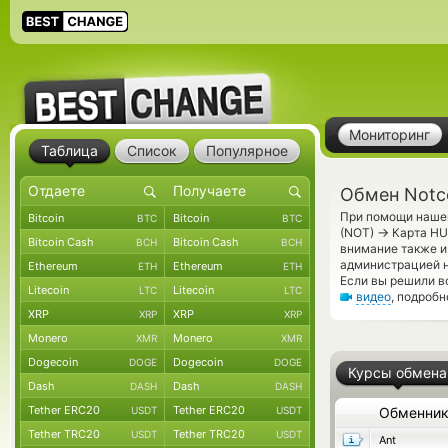
Мониторинг
Таблица
Список
Популярное
Обмен Notc
При помощи нашег
Bitcoin
Bitcoin
BTC
BTC
→
(NOT)
Карта HU
Bitcoin Cash
Bitcoin Cash
BCH
BCH
внимание также и
администрацией 
Ethereum
Ethereum
ETH
ETH
Если вы решили в
Litecoin
Litecoin
LTC
LTC
видео
, подроб
XRP
XRP
XRP
XRP
Monero
Monero
XMR
XMR
Dogecoin
Dogecoin
DOGE
DOGE
Курсы обмена
Dash
Dash
DASH
DASH
Tether ERC20
Tether ERC20
USDT
USDT
Обменни
Tether TRC20
Tether TRC20
USDT
USDT
Ant