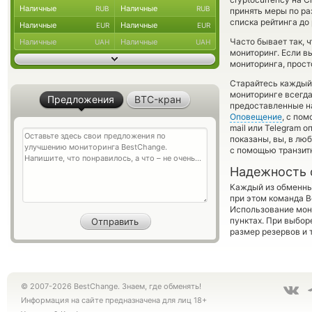
Наличные
Наличные
RUB
RUB
принять меры по р
списка рейтинга до
Наличные
Наличные
EUR
EUR
Часто бывает так, 
Наличные
Наличные
UAH
UAH
мониторинг. Если в
мониторинга, прост
Старайтесь каждый
мониторинге всегд
Предложения
BTC-кран
предоставленные н
Оповещение
, с по
mail или Telegram 
показаны, вы, в лю
с помощью транзит
Надежность 
Каждый из обменны
при этом команда 
Использование мон
пунктах. При выбор
размер резервов и 
© 2007-2026 BestChange. Знаем, где обменять!
Информация на сайте предназначена для лиц 18+