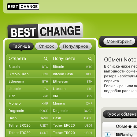
Мониторинг
Таблица
Список
Популярное
Обмен Notc
В списке ниже пе
Bitcoin
Bitcoin
BTC
BTC
выгодности обмен
Bitcoin Cash
Bitcoin Cash
BCH
BCH
резерв необходим
сервиса.
Ethereum
Ethereum
ETH
ETH
Если вы решили в
Litecoin
Litecoin
LTC
LTC
подробно рассказ
XRP
XRP
XRP
XRP
Monero
Monero
XMR
XMR
Dogecoin
Dogecoin
DOGE
DOGE
Курсы обмена
Dash
Dash
DASH
DASH
Tether ERC20
Tether ERC20
USDT
USDT
Обменни
Tether TRC20
Tether TRC20
USDT
USDT
BitFlaming