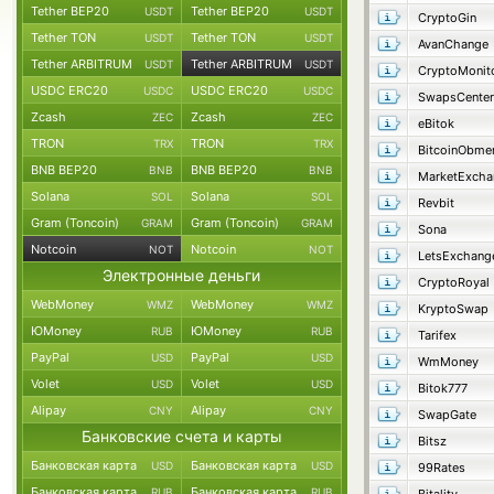
Tether BEP20
Tether BEP20
USDT
USDT
CryptoGin
Tether TON
Tether TON
USDT
USDT
AvanChange
Tether ARBITRUM
Tether ARBITRUM
USDT
USDT
CryptoMonit
USDC ERC20
USDC ERC20
USDC
USDC
SwapsCenter
Zcash
Zcash
ZEC
ZEC
eBitok
TRON
TRON
TRX
TRX
BitcoinObme
BNB BEP20
BNB BEP20
BNB
BNB
MarketExcha
Solana
Solana
SOL
SOL
Revbit
Gram (Toncoin)
Gram (Toncoin)
GRAM
GRAM
Sona
Notcoin
Notcoin
NOT
NOT
LetsExchang
Электронные деньги
CryptoRoyal
WebMoney
WebMoney
WMZ
WMZ
KryptoSwap
ЮMoney
ЮMoney
RUB
RUB
Tarifex
PayPal
PayPal
USD
USD
WmMoney
Volet
Volet
USD
USD
Bitok777
Alipay
Alipay
CNY
CNY
SwapGate
Банковские счета и карты
Bitsz
Банковская карта
Банковская карта
USD
USD
99Rates
Банковская карта
Банковская карта
RUB
RUB