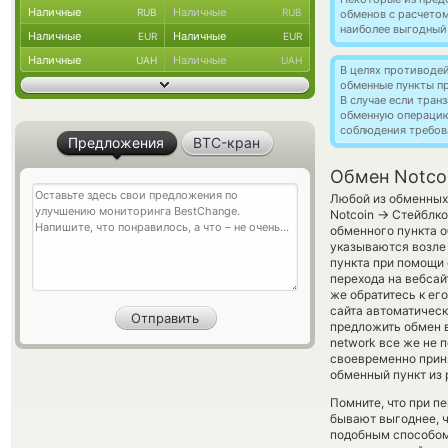
Наличные
Наличные
RUB
RUB
обменов с расчето
наиболее выгодный
Наличные
Наличные
EUR
EUR
Наличные
Наличные
UAH
UAH
В целях противоде
обменные пункты п
В случае если тра
обменную операци
соблюдения требов
Предложения
BTC-кран
Обмен Notco
Любой из обменных 
→
Notcoin
Стейблкои
обменного пункта о
указываются возле 
пункта при помощи 
перехода на вебсай
же обратитесь к ег
сайта автоматичес
предложить обмен вр
network все же не
своевременно прин
обменный пункт из 
Помните, что при п
бывают выгоднее, ч
подобным способом 