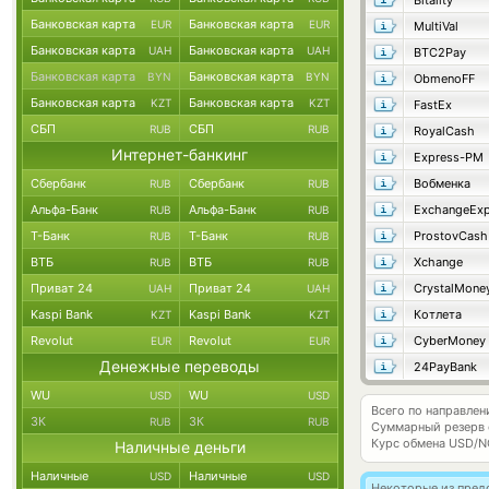
Bitality
Банковская карта
Банковская карта
EUR
EUR
MultiVal
Банковская карта
Банковская карта
UAH
UAH
BTC2Pay
Банковская карта
Банковская карта
BYN
BYN
ObmenoFF
Банковская карта
Банковская карта
KZT
KZT
FastEx
СБП
СБП
RUB
RUB
RoyalCash
Интернет-банкинг
Express-PM
Сбербанк
Сбербанк
Вобменка
RUB
RUB
Альфа-Банк
Альфа-Банк
ExchangeExp
RUB
RUB
Т-Банк
Т-Банк
ProstovCash
RUB
RUB
ВТБ
ВТБ
Xchange
RUB
RUB
Приват 24
Приват 24
CrystalMone
UAH
UAH
Kaspi Bank
Kaspi Bank
Котлета
KZT
KZT
Revolut
Revolut
CyberMoney
EUR
EUR
Денежные переводы
24PayBank
WU
WU
USD
USD
Всего по направлен
ЗК
ЗК
RUB
RUB
Суммарный резерв
Курс обмена
USD/N
Наличные деньги
Наличные
Наличные
USD
USD
Некоторые из пред