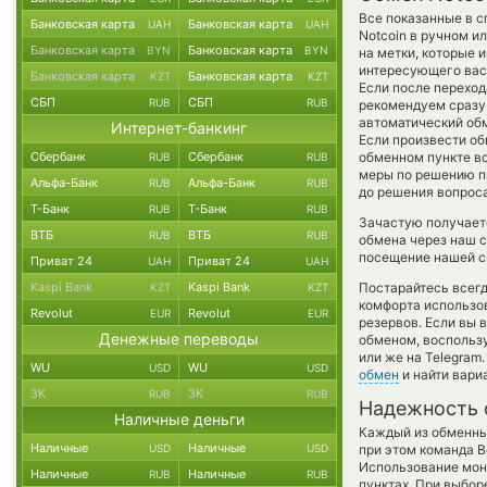
Все показанные в с
Банковская карта
Банковская карта
UAH
UAH
Notcoin в ручном и
Банковская карта
Банковская карта
BYN
BYN
на метки, которые 
интересующего вас 
Банковская карта
Банковская карта
KZT
KZT
Если после переход
СБП
СБП
RUB
RUB
рекомендуем сразу 
автоматический о
Интернет-банкинг
Если произвести обм
Сбербанк
Сбербанк
обменном пункте вс
RUB
RUB
меры по решению пр
Альфа-Банк
Альфа-Банк
RUB
RUB
до решения вопроса
Т-Банк
Т-Банк
RUB
RUB
Зачастую получаетс
ВТБ
ВТБ
RUB
RUB
обмена через наш с
посещение нашей си
Приват 24
Приват 24
UAH
UAH
Kaspi Bank
Kaspi Bank
Постарайтесь всег
KZT
KZT
комфорта использов
Revolut
Revolut
EUR
EUR
резервов. Если вы 
Денежные переводы
обменом, воспольз
или же на Telegram
WU
WU
USD
USD
обмен
и найти вари
ЗК
ЗК
RUB
RUB
Надежность 
Наличные деньги
Каждый из обменны
Наличные
Наличные
USD
USD
при этом команда 
Использование мон
Наличные
Наличные
RUB
RUB
пунктах. При выбор