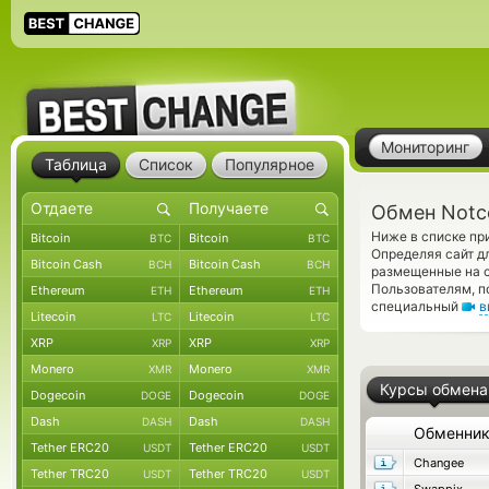
Мониторинг
Таблица
Список
Популярное
Обмен Notco
Ниже в списке пр
Bitcoin
Bitcoin
BTC
BTC
Определяя сайт дл
Bitcoin Cash
Bitcoin Cash
BCH
BCH
размещенные на с
Пользователям, п
Ethereum
Ethereum
ETH
ETH
специальный
в
Litecoin
Litecoin
LTC
LTC
XRP
XRP
XRP
XRP
Monero
Monero
XMR
XMR
Курсы обмена
Dogecoin
Dogecoin
DOGE
DOGE
Dash
Dash
DASH
DASH
Обменни
Tether ERC20
Tether ERC20
USDT
USDT
Changee
Tether TRC20
Tether TRC20
USDT
USDT