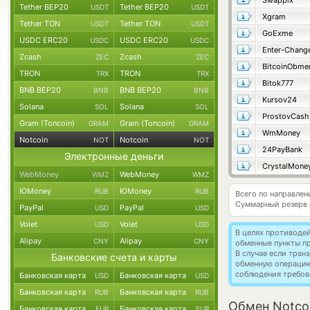
Swappix
Tether BEP20
Tether BEP20
USDT
USDT
Xgram
Tether TON
Tether TON
USDT
USDT
GoExme
USDC ERC20
USDC ERC20
USDC
USDC
Enter-Chang
Zcash
Zcash
ZEC
ZEC
BitcoinObme
TRON
TRON
TRX
TRX
Bitok777
BNB BEP20
BNB BEP20
BNB
BNB
Kursov24
Solana
Solana
SOL
SOL
ProstovCash
Gram (Toncoin)
Gram (Toncoin)
GRAM
GRAM
WmMoney
Notcoin
Notcoin
NOT
NOT
24PayBank
Электронные деньги
CrystalMone
WebMoney
WebMoney
WMZ
WMZ
ЮMoney
ЮMoney
RUB
RUB
Всего по направлен
Суммарный резерв
PayPal
PayPal
USD
USD
Volet
Volet
USD
USD
В целях противоде
Alipay
Alipay
CNY
CNY
обменные пункты п
В случае если тра
Банковские счета и карты
обменную операци
соблюдения требов
Банковская карта
Банковская карта
USD
USD
Банковская карта
Банковская карта
RUB
RUB
Обмен Notcoi
Банковская карта
Банковская карта
EUR
EUR