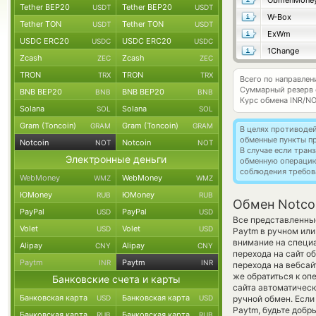
ObmenMone
Tether BEP20
Tether BEP20
USDT
USDT
W-Box
Tether TON
Tether TON
USDT
USDT
ExWm
USDC ERC20
USDC ERC20
USDC
USDC
1Change
Zcash
Zcash
ZEC
ZEC
TRON
TRON
TRX
TRX
Всего по направлен
Суммарный резерв
BNB BEP20
BNB BEP20
BNB
BNB
Курс обмена
INR/N
Solana
Solana
SOL
SOL
Gram (Toncoin)
Gram (Toncoin)
GRAM
GRAM
В целях противоде
обменные пункты п
Notcoin
Notcoin
NOT
NOT
В случае если тра
Электронные деньги
обменную операци
соблюдения требов
WebMoney
WebMoney
WMZ
WMZ
ЮMoney
ЮMoney
RUB
RUB
Обмен Notcoi
PayPal
PayPal
USD
USD
Все представленны
Volet
Volet
USD
USD
Paytm в ручном или
внимание на специа
Alipay
Alipay
CNY
CNY
перехода на сайт о
Paytm
Paytm
INR
INR
перехода на вебсай
же обратиться к оп
Банковские счета и карты
сайта автоматичес
Банковская карта
Банковская карта
USD
USD
ручной обмен. Если
Paytm, будьте добр
Банковская карта
Банковская карта
RUB
RUB