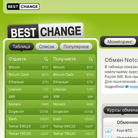
Мониторинг
Таблица
Список
Популярное
Обмен Notco
В таблице показа
Bitcoin
Bitcoin
BTC
BTC
наилучшему курсу
Bitcoin Cash
Bitcoin Cash
BCH
BCH
Paytm INR. Все п
Для посетителей,
Ethereum
Ethereum
ETH
ETH
подробное
вид
Litecoin
Litecoin
LTC
LTC
XRP
XRP
XRP
XRP
Monero
Monero
XMR
XMR
Курсы обмена
Dogecoin
Dogecoin
DOGE
DOGE
Dash
Dash
DASH
DASH
Обменни
Tether ERC20
Tether ERC20
USDT
USDT
First-BTC
Tether TRC20
Tether TRC20
USDT
USDT