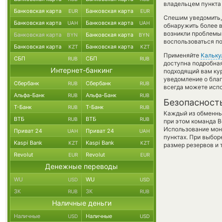
владельцем пункта 
Банковская карта
Банковская карта
EUR
EUR
Спешим уведомить,
Банковская карта
Банковская карта
UAH
UAH
обнаружить более 
возникли проблемы 
Банковская карта
Банковская карта
BYN
BYN
воспользоваться п
Банковская карта
Банковская карта
KZT
KZT
Применяйте
Кальку
СБП
СБП
RUB
RUB
доступна подробна
Интернет-банкинг
подходящий вам кур
уведомление о благ
Сбербанк
Сбербанк
RUB
RUB
всегда можете исп
Альфа-Банк
Альфа-Банк
RUB
RUB
Безопасност
Т-Банк
Т-Банк
RUB
RUB
Каждый из обменны
ВТБ
ВТБ
RUB
RUB
при этом команда 
Использование мон
Приват 24
Приват 24
UAH
UAH
пунктах. При выбор
Kaspi Bank
Kaspi Bank
KZT
KZT
размер резервов и 
Revolut
Revolut
EUR
EUR
Денежные переводы
WU
WU
USD
USD
ЗК
ЗК
RUB
RUB
Наличные деньги
Наличные
Наличные
USD
USD