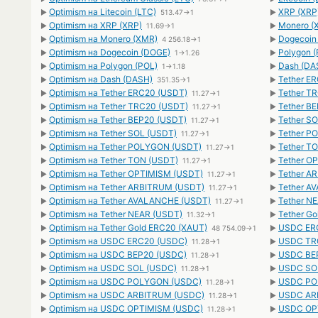
Optimism на Litecoin (LTC)
XRP (XRP
►
513.47→1
►
Optimism на XRP (XRP)
Monero (
►
11.69→1
►
Optimism на Monero (XMR)
Dogecoin
►
4 256.18→1
►
Optimism на Dogecoin (DOGE)
Polygon (
►
1→1.26
►
Optimism на Polygon (POL)
Dash (DA
►
1→1.18
►
Optimism на Dash (DASH)
Tether E
►
351.35→1
►
Optimism на Tether ERC20 (USDT)
Tether T
►
11.27→1
►
Optimism на Tether TRC20 (USDT)
Tether B
►
11.27→1
►
Optimism на Tether BEP20 (USDT)
Tether SO
►
11.27→1
►
Optimism на Tether SOL (USDT)
Tether P
►
11.27→1
►
Optimism на Tether POLYGON (USDT)
Tether T
►
11.27→1
►
Optimism на Tether TON (USDT)
Tether O
►
11.27→1
►
Optimism на Tether OPTIMISM (USDT)
Tether A
►
11.27→1
►
Optimism на Tether ARBITRUM (USDT)
Tether A
►
11.27→1
►
Optimism на Tether AVALANCHE (USDT)
Tether N
►
11.27→1
►
Optimism на Tether NEAR (USDT)
Tether Go
►
11.32→1
►
Optimism на Tether Gold ERC20 (XAUT)
USDC ERC
►
48 754.09→1
►
Optimism на USDC ERC20 (USDC)
USDC TRC
►
11.28→1
►
Optimism на USDC BEP20 (USDC)
USDC BEP
►
11.28→1
►
Optimism на USDC SOL (USDC)
USDC SOL
►
11.28→1
►
Optimism на USDC POLYGON (USDC)
USDC POL
►
11.28→1
►
Optimism на USDC ARBITRUM (USDC)
USDC ARB
►
11.28→1
►
Optimism на USDC OPTIMISM (USDC)
USDC OPT
►
11.28→1
►