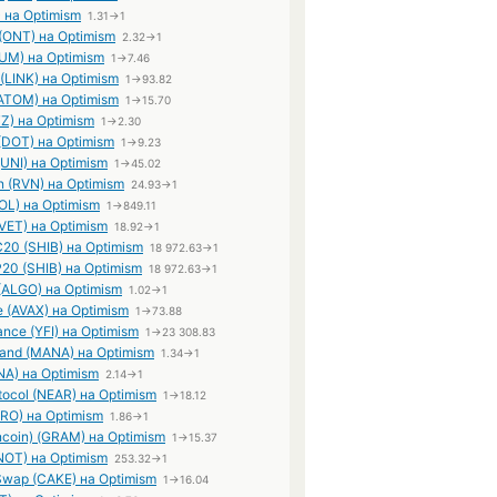
 на Optimism
1.31→1
(ONT) на Optimism
2.32→1
UM) на Optimism
1→7.46
 (LINK) на Optimism
1→93.82
ATOM) на Optimism
1→15.70
Z) на Optimism
1→2.30
(DOT) на Optimism
1→9.23
UNI) на Optimism
1→45.02
 (RVN) на Optimism
24.93→1
OL) на Optimism
1→849.11
VET) на Optimism
18.92→1
20 (SHIB) на Optimism
18 972.63→1
20 (SHIB) на Optimism
18 972.63→1
(ALGO) на Optimism
1.02→1
 (AVAX) на Optimism
1→73.88
ance (YFI) на Optimism
1→23 308.83
land (MANA) на Optimism
1.34→1
NA) на Optimism
2.14→1
ocol (NEAR) на Optimism
1→18.12
RO) на Optimism
1.86→1
coin) (GRAM) на Optimism
1→15.37
NOT) на Optimism
253.32→1
wap (CAKE) на Optimism
1→16.04