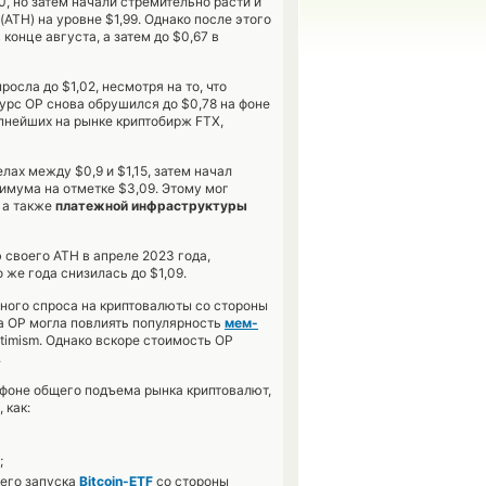
, но затем начали стремительно расти и
ATH) на уровне $1,99. Однако после этого
конце августа, а затем до $0,67 в
осла до $1,02, несмотря на то, что
курс OP снова обрушился до $0,78 на фоне
пнейших на рынке криптобирж FTX,
ах между $0,9 и $1,15, затем начал
имума на отметке $3,09. Этому мог
а также
платежной инфраструктуры
 своего ATH в апреле 2023 года,
 же года снизилась до $1,09.
нного спроса на криптовалюты со стороны
ена OP могла повлиять популярность
мем-
ptimism. Однако вскоре стоимость OP
.
а фоне общего подъема рынка криптовалют,
 как:
;
его запуска
Bitcoin-ETF
со стороны