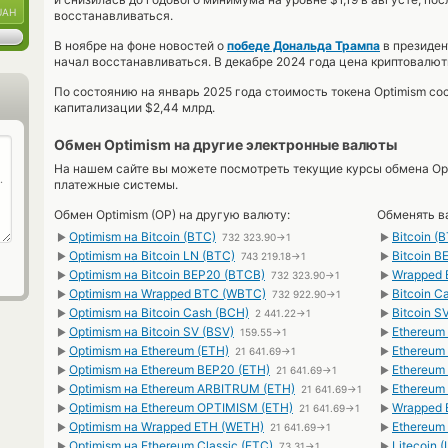
UAH
восстанавливаться.
В ноябре на фоне новостей о
победе Дональда Трампа
в президен
начал восстанавливаться. В декабре 2024 года цена криптовалют
По состоянию на январь 2025 года стоимость токена Optimism со
капитализации $2,44 млрд.
Обмен Optimism на другие электронные валюты
На нашем сайте вы можете посмотреть текущие курсы обмена Opt
платежные системы.
Обмен Optimism (OP) на другую валюту:
Обменять ва
Optimism на Bitcoin (BTC)
Bitcoin (
►
732 323.90→1
►
Optimism на Bitcoin LN (BTC)
Bitcoin B
►
743 219.18→1
►
Optimism на Bitcoin BEP20 (BTCB)
Wrapped 
►
732 323.90→1
►
Optimism на Wrapped BTC (WBTC)
Bitcoin C
►
732 922.90→1
►
Optimism на Bitcoin Cash (BCH)
Bitcoin S
►
2 441.22→1
►
Optimism на Bitcoin SV (BSV)
Ethereum 
►
159.55→1
►
Optimism на Ethereum (ETH)
Ethereum
►
21 641.69→1
►
Optimism на Ethereum BEP20 (ETH)
Ethereum
►
21 641.69→1
►
Optimism на Ethereum ARBITRUM (ETH)
Ethereum
►
21 641.69→1
►
Optimism на Ethereum OPTIMISM (ETH)
Wrapped 
►
21 641.69→1
►
Optimism на Wrapped ETH (WETH)
Ethereum 
►
21 641.69→1
►
Optimism на Ethereum Classic (ETC)
Litecoin 
►
73.31→1
►