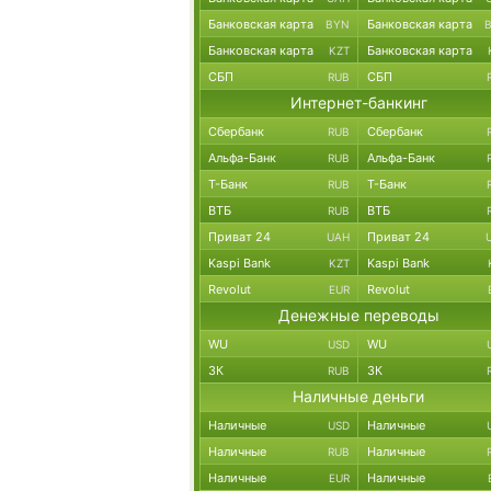
Банковская карта
Банковская карта
BYN
Банковская карта
Банковская карта
KZT
СБП
СБП
RUB
Интернет-банкинг
Сбербанк
Сбербанк
RUB
Альфа-Банк
Альфа-Банк
RUB
Т-Банк
Т-Банк
RUB
ВТБ
ВТБ
RUB
Приват 24
Приват 24
UAH
Kaspi Bank
Kaspi Bank
KZT
Revolut
Revolut
EUR
Денежные переводы
WU
WU
USD
ЗК
ЗК
RUB
Наличные деньги
Наличные
Наличные
USD
Наличные
Наличные
RUB
Наличные
Наличные
EUR