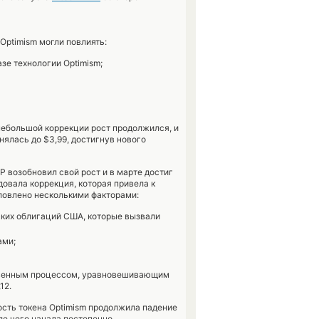
Optimism могли повлиять:
азе технологии Optimism;
 небольшой коррекции рост продолжился, и
нялась до $3,99, достигнув нового
P возобновил свой рост и в марте достиг
довала коррекция, которая привела к
ловлено несколькими факторами:
ких облигаций США, которые вызвали
ами;
ственным процессом, уравновешивающим
12.
ость токена Optimism продолжила падение
сле чего начала постепенно