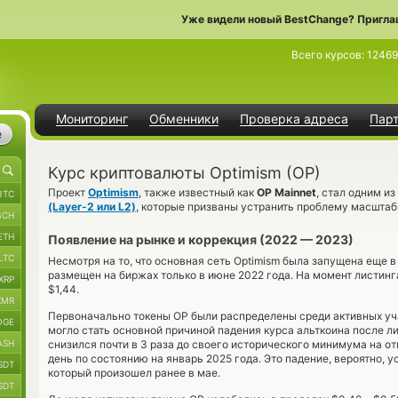
Уже видели новый BestChange? Пригла
Всего курсов:
1246
Мониторинг
Обменники
Проверка адреса
Пар
е
Курс криптовалюты Optimism (OP)
Проект
Optimism
, также известный как
OP Mainnet
, стал одним и
BTC
(Layer-2 или L2)
, которые призваны устранить проблему масшта
BCH
ETH
Появление на рынке и коррекция (2022 — 2023)
LTC
Несмотря на то, что основная сеть Optimism была запущена еще в 
размещен на биржах только в июне 2022 года. На момент листинг
XRP
$1,44.
XMR
Первоначально токены OP были распределены среди активных уча
OGE
могло стать основной причиной падения курса альткоина после л
ASH
снизился почти в 3 раза до своего исторического минимума на от
день по состоянию на январь 2025 года. Это падение, вероятно, 
SDT
который произошел ранее в мае.
SDT