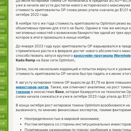
До июля котировки токена OP колебались в пределах $0,40—$0,50
SDT
уже в начале августа достигли нового исторического максимума (
стоимость криптовалюты OP снова резко упала сначала до $1,01 в 
SDT
октябре 2022 года.
SDC
В ноябре того же года стоимость криптовалюты Optimism резко выр
ZEC
объективных причин для этого не было. Однако в том же месяце 
TRX
негативных новостей о возможном банкротстве одной из трех кру
которое в итоге произошло в конце ноября.
BNB
SOL
До января 2023 года курс криптовалюты OP варьировался в предел
стремительно расти и в феврале достиг нового абсолютного макс
RAM
способствовать запуск крупного
кроссчейн-протокола Wormhole
Kado Ramp
на базе сети Optimism,.
MZ
Затем, после нескольких коррекций и попыток вернуться к уровню
стоимость криптовалюты OP начала быстро падать и к июню этого
RUB
USD
К августу котировки токена OP выросли до $1,79 на фоне повыше
инвесторов-китов
. Также, как отмечают аналитики, на рост ток
USD
токенов
в экосистеме
Base
, которая базируется на технологии O
CNY
снова начала снижаться и уже в октябре 2023 года упала до $1,17
В конце октября рост котировок токена Optimism возобновился н
USD
вызванного, по мнению финансовых экспертов, такими факторами,
RUB
Неопределенностью в мировой экономике;
EUR
Ростом интереса со стороны институциональных инвесторов
Позитивными ожиданиями по поводу одобрения и предстоящ
UAH