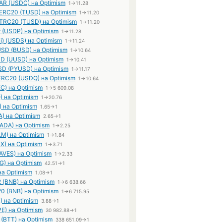
R (USDC) на Optimism
1→11.28
ERC20 (TUSD) на Optimism
1→11.20
TRC20 (TUSD) на Optimism
1→11.20
r (USDP) на Optimism
1→11.28
i) (USDS) на Optimism
1→11.24
USD (BUSD) на Optimism
1→10.64
SD (UUSD) на Optimism
1→10.41
SD (PYUSD) на Optimism
1→11.17
ERC20 (USDQ) на Optimism
1→10.64
C) на Optimism
1→5 609.08
) на Optimism
1→20.76
) на Optimism
1.65→1
A) на Optimism
2.65→1
(ADA) на Optimism
1→2.25
XLM) на Optimism
1→1.84
X) на Optimism
1→3.71
AVES) на Optimism
1→2.33
G) на Optimism
42.51→1
на Optimism
1.08→1
 (BNB) на Optimism
1→6 638.66
0 (BNB) на Optimism
1→6 715.95
) на Optimism
3.88→1
E) на Optimism
30 982.88→1
t (BTT) на Optimism
338 651.09→1