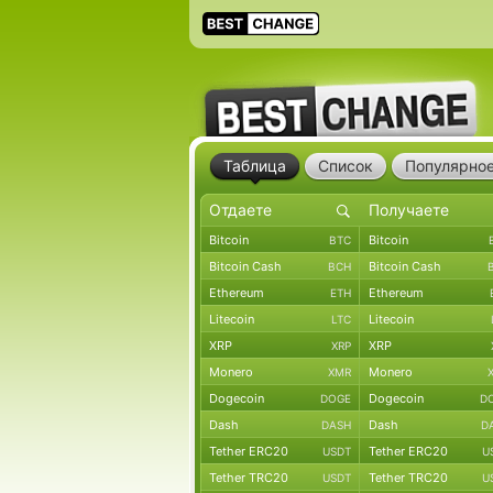
Таблица
Список
Популярно
Bitcoin
Bitcoin
BTC
Bitcoin Cash
Bitcoin Cash
BCH
Ethereum
Ethereum
ETH
Litecoin
Litecoin
LTC
XRP
XRP
XRP
Monero
Monero
XMR
Dogecoin
Dogecoin
DOGE
D
Dash
Dash
DASH
D
Tether ERC20
Tether ERC20
USDT
U
Tether TRC20
Tether TRC20
USDT
U