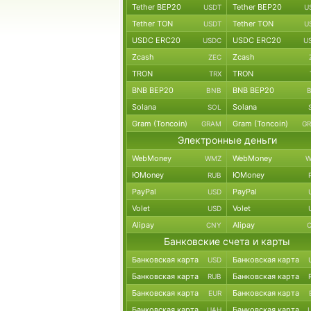
Tether BEP20
Tether BEP20
USDT
U
Tether TON
Tether TON
USDT
U
USDC ERC20
USDC ERC20
USDC
U
Zcash
Zcash
ZEC
TRON
TRON
TRX
BNB BEP20
BNB BEP20
BNB
Solana
Solana
SOL
Gram (Toncoin)
Gram (Toncoin)
GRAM
G
Электронные деньги
WebMoney
WebMoney
WMZ
W
ЮMoney
ЮMoney
RUB
PayPal
PayPal
USD
Volet
Volet
USD
Alipay
Alipay
CNY
Банковские счета и карты
Банковская карта
Банковская карта
USD
Банковская карта
Банковская карта
RUB
Банковская карта
Банковская карта
EUR
Банковская карта
Банковская карта
UAH