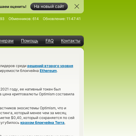
На новый сайт
шаем оценить!
993
Обменников:
614
Обновление:
11:47:41
тнерам
Помощь
FAQ
Контакты
з лидеров среди
решений второго уровня
бируемости блокчейна
Ethereum
.
2021 году, ее нативный токен был
а цена криптовалюты Optimism составила
стников экосистемы Optimism, что и
истинга, который менее чем за месяц
метке $0,40, который сохраняется по сей
усугубилось
крахом блокчейна Terra
,