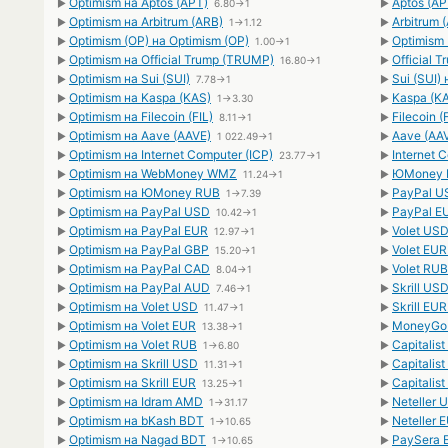
Optimism на Aptos (APT)
Aptos (AP
►
6.80→1
►
Optimism на Arbitrum (ARB)
Arbitrum 
►
1→1.12
►
Optimism (OP) на Optimism (OP)
Optimism 
►
1.00→1
►
Optimism на Official Trump (TRUMP)
Official 
►
16.80→1
►
Optimism на Sui (SUI)
Sui (SUI)
►
7.78→1
►
Optimism на Kaspa (KAS)
Kaspa (KA
►
1→3.30
►
Optimism на Filecoin (FIL)
Filecoin (
►
8.11→1
►
Optimism на Aave (AAVE)
Aave (AAV
►
1 022.49→1
►
Optimism на Internet Computer (ICP)
Internet 
►
23.77→1
►
Optimism на WebMoney WMZ
ЮMoney R
►
11.24→1
►
Optimism на ЮMoney RUB
PayPal U
►
1→7.39
►
Optimism на PayPal USD
PayPal E
►
10.42→1
►
Optimism на PayPal EUR
Volet USD
►
12.97→1
►
Optimism на PayPal GBP
Volet EUR
►
15.20→1
►
Optimism на PayPal CAD
Volet RUB
►
8.04→1
►
Optimism на PayPal AUD
Skrill US
►
7.46→1
►
Optimism на Volet USD
Skrill EU
►
11.47→1
►
Optimism на Volet EUR
MoneyGo 
►
13.38→1
►
Optimism на Volet RUB
Capitalis
►
1→6.80
►
Optimism на Skrill USD
Capitalis
►
11.31→1
►
Optimism на Skrill EUR
Capitalis
►
13.25→1
►
Optimism на Idram AMD
Neteller 
►
1→31.17
►
Optimism на bKash BDT
Neteller 
►
1→10.65
►
Optimism на Nagad BDT
PaySera 
►
1→10.65
►