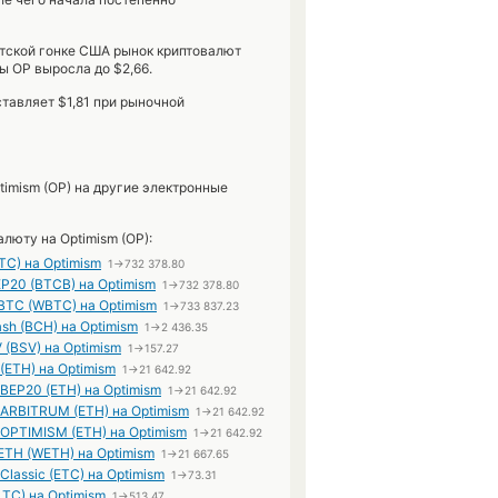
тской гонке США рынок криптовалют
ы OP выросла до $2,66.
ставляет $1,81 при рыночной
imism (OP) на другие электронные
люту на Optimism (OP):
BTC) на Optimism
1→732 378.80
EP20 (BTCB) на Optimism
1→732 378.80
BTC (WBTC) на Optimism
1→733 837.23
ash (BCH) на Optimism
1→2 436.35
V (BSV) на Optimism
1→157.27
(ETH) на Optimism
1→21 642.92
 BEP20 (ETH) на Optimism
1→21 642.92
 ARBITRUM (ETH) на Optimism
1→21 642.92
 OPTIMISM (ETH) на Optimism
1→21 642.92
ETH (WETH) на Optimism
1→21 667.65
Classic (ETC) на Optimism
1→73.31
(LTC) на Optimism
1→513.47