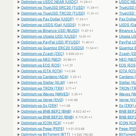
Optimism на USDC NEAR (USDC)
USDC NEA
►
11.29→1
►
Optimism на TrueUSD ERC20 (TUSD)
TrueUSD 
►
11.29→1
►
Optimism на TrueUSD TRC20 (TUSD)
TrueUSD 
►
11.31→1
►
Optimism на Pax Dollar (USDP)
Pax Dolla
►
11.33→1
►
Optimism на USDS (Dai) (USDS)
USDS (Da
►
11.29→1
►
Optimism на Binance USD (BUSD)
Binance 
►
11.87→1
►
Optimism на Utopia USD (UUSD)
Utopia U
►
10.91→1
►
Optimism на PayPal USD (PYUSD)
PayPal U
►
11.40→1
►
Optimism на Quantoz ERC20 (USDQ)
Quantoz 
►
11.54→1
►
Optimism на Zcash (ZEC)
Zcash (ZE
►
5 639.23→1
►
Optimism на NEO (NEO)
NEO (NEO
►
20.86→1
►
Optimism на EOS (EOS)
EOS (EOS
►
1→1.31
►
Optimism на IOTA (IOTA)
IOTA (IOT
►
1→2.64
►
Optimism на Cardano (ADA)
Cardano 
►
2.25→1
►
Optimism на Stellar (XLM)
Stellar (
►
1.84→1
►
Optimism на TRON (TRX)
TRON (TR
►
3.71→1
►
Optimism на Waves (WAVES)
Waves (W
►
2.35→1
►
Optimism на Verge (XVG)
Verge (XV
►
1→41.66
►
Optimism на 0x (ZRX)
0x (ZRX) 
►
1→1.08
►
Optimism на BNB BEP2 (BNB)
BNB BEP2
►
6 822.42→1
►
Optimism на BNB BEP20 (BNB)
BNB BEP2
►
6 715.91→1
►
Optimism на ICON (ICX)
ICON (ICX
►
1→3.87
►
Optimism на Pepe (PEPE)
Pepe (PEP
►
1→31 013.68
►
Optimism на BitTorrent (BTT)
BitTorren
►
1→335 790.85
►