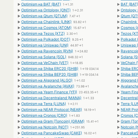
Optimism на BAT (BAT)
BAT (BAT)
►
1→1.31
►
Optimism на Ontology (ONT)
Ontology 
►
1→2.31
►
Optimism на Qtum (QTUM)
Qtum (QT
►
7.47→1
►
Optimism на Chainlink (LINK)
Chainlink
►
93.82→1
►
Optimism на Cosmos (ATOM)
Cosmos (
►
15.67→1
►
Optimism на Tezos (XTZ)
Tezos (XT
►
2.30→1
►
Optimism на Polkadot (DOT)
Polkadot 
►
9.25→1
►
Optimism на Uniswap (UNI)
Uniswap (
►
44.97→1
►
Optimism на Ravencoin (RVN)
Ravencoin
►
1→24.82
►
Optimism на Solana (SOL)
Solana (S
►
848.32→1
►
Optimism на VeChain (VET)
VeChain (
►
1→18.85
►
Optimism на Shiba ERC20 (SHIB)
Shiba ERC
►
1→19 034.14
►
Optimism на Shiba BEP20 (SHIB)
Shiba BEP
►
1→19 034.14
►
Optimism на Algorand (ALGO)
Algorand 
►
1→1.02
►
Optimism на Avalanche (AVAX)
Avalanche
►
73.98→1
►
Optimism на Yearn Finance (YFI)
Yearn Fin
►
23 453.35→1
►
Optimism на Decentraland (MANA)
Decentra
►
1→1.33
►
Optimism на Terra (LUNA)
Terra (LU
►
1→2.11
►
Optimism на NEAR Protocol (NEAR)
NEAR Prot
►
18.19→1
►
Optimism на Cronos (CRO)
Cronos (C
►
1→1.83
►
Optimism на Gram (Toncoin) (GRAM)
Gram (Ton
►
15.41→1
►
Optimism на Notcoin (NOT)
Notcoin (
►
1→251.95
►
Optimism на PancakeSwap (CAKE)
PancakeS
►
16.02→1
►