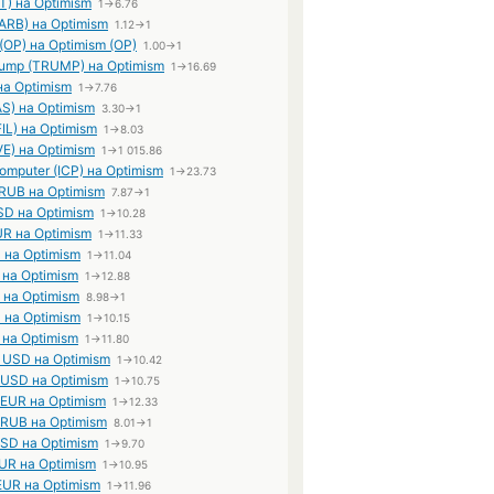
T) на Optimism
1→6.76
(ARB) на Optimism
1.12→1
(OP) на Optimism (OP)
1.00→1
Trump (TRUMP) на Optimism
1→16.69
 на Optimism
1→7.76
S) на Optimism
3.30→1
FIL) на Optimism
1→8.03
E) на Optimism
1→1 015.86
Computer (ICP) на Optimism
1→23.73
UB на Optimism
7.87→1
SD на Optimism
1→10.28
UR на Optimism
1→11.33
 на Optimism
1→11.04
 на Optimism
1→12.88
 на Optimism
8.98→1
D на Optimism
1→10.15
R на Optimism
1→11.80
USD на Optimism
1→10.42
t USD на Optimism
1→10.75
t EUR на Optimism
1→12.33
t RUB на Optimism
8.01→1
USD на Optimism
1→9.70
EUR на Optimism
1→10.95
EUR на Optimism
1→11.96