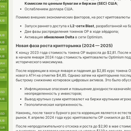
Комиссии по ценным бумагам и биржам (SEC) США
;
BYN
Ослаблением доллара США.
KZT
Помимо внешних экономических факторов, на рост криптовалюты 
RUB
Запуск раннего доступа к
L2-сети Blast
, разработанной на б
Две фазы распределения токенов OP в ходе эйрдропа;
RUB
Активация
обновления Delta
в сети Optimism.
RUB
Новая фаза роста крипторынка (2024 — 2025)
RUB
К концу 2023 года стоимость токена OP выросла до $2,81. После
RUB
в начале января 2024 года стоимость криптовалюты Optimism под
исторического максимума.
UAH
KZT
После коррекции в конце января и падения до $2,85 курс токена O
нового ATH на отметке $4,85. Однако затем на крипторынке после
EUR
быстрому снижению котировок цифровых активов. Это было обус
Инфляционные опасения и повышение доходности казначейс
USD
неопределенность у инвесторов;
Вывод крупных сумм криптовалют на биржи крупными игрок
RUB
Геополитическая напряженность.
Наконец, после такого бурного роста коррекция является есте
USD
рынок. К апрелю 2024 года курс криптовалюты OP снизился до $2,
RUB
После непродолжительного отскока и роста до $2,90 в мае стоим
EUR
и снизилась до годового минимума на уровне $1,19 в августе, по