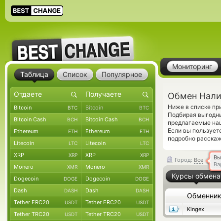
Мониторинг
Таблица
Список
Популярное
Обмен Нали
Ниже в списке пр
Bitcoin
Bitcoin
BTC
BTC
Подбирая выгодны
Bitcoin Cash
Bitcoin Cash
BCH
BCH
предлагаемые наш
Если вы пользует
Ethereum
Ethereum
ETH
ETH
подробно расскаж
Litecoin
Litecoin
LTC
LTC
XRP
XRP
XRP
XRP
Вы
Город:
Все
Ва
Monero
Monero
XMR
XMR
Курсы обмена
Dogecoin
Dogecoin
DOGE
DOGE
Dash
Dash
DASH
DASH
Обменни
Tether ERC20
Tether ERC20
USDT
USDT
Kingex
Tether TRC20
Tether TRC20
USDT
USDT