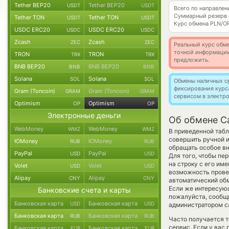
Tether BEP20
Tether BEP20
USDT
USDT
Всего по направле
Суммарный резерв
Tether TON
Tether TON
USDT
USDT
Курс обмена
PLN/O
USDC ERC20
USDC ERC20
USDC
USDC
Zcash
Zcash
ZEC
ZEC
Реальный курс обме
точной информации
TRON
TRON
TRX
TRX
предложить.
BNB BEP20
BNB BEP20
BNB
BNB
Solana
Solana
SOL
SOL
Обмены наличных с
фиксирования курс
Gram (Toncoin)
Gram (Toncoin)
GRAM
GRAM
сервисом в электр
Optimism
Optimism
OP
OP
Электронные деньги
Об обмене Ca
WebMoney
WebMoney
WMZ
WMZ
В приведенной табл
совершить ручной 
ЮMoney
ЮMoney
RUB
RUB
обращать особое в
PayPal
PayPal
USD
USD
Для того, чтобы пе
на строку с его им
Volet
Volet
USD
USD
возможность провед
Alipay
Alipay
CNY
CNY
автоматический о
Если же интересующи
Банковские счета и карты
пожалуйста, сообщ
Банковская карта
Банковская карта
USD
USD
администратором са
Банковская карта
Банковская карта
RUB
RUB
Часто получается т
сервис. Если у вас
Банковская карта
Банковская карта
EUR
EUR