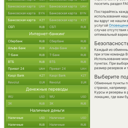
посетить раздел FA
Банковская карта
Банковская карта
UAH
UAH
Постарайтесь кажд
Банковская карта
Банковская карта
BYN
BYN
использования наше
Банковская карта
Банковская карта
KZT
KZT
вы вдруг не нашли 
услугой
Оповещен
СБП
СБП
RUB
RUB
случае отсутствия
Интернет-банкинг
оптимальный вариан
Сбербанк
Сбербанк
RUB
RUB
Безопасност
Альфа-Банк
Альфа-Банк
RUB
RUB
Каждый из обменны
при этом команда 
Т-Банк
Т-Банк
RUB
RUB
Использование мон
ВТБ
ВТБ
RUB
RUB
пунктах. При выбор
размер резервов и 
Приват 24
Приват 24
UAH
UAH
Kaspi Bank
Kaspi Bank
KZT
KZT
Выберите по
Revolut
Revolut
EUR
EUR
Обменные пункты по
странах, например:
Денежные переводы
Курсы и резервы в 
WU
WU
локацию, где вам б
USD
USD
ЗК
ЗК
RUB
RUB
Наличные деньги
Наличные
Наличные
USD
USD
Наличные
Наличные
RUB
RUB