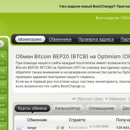
Уже видели новый BestChange? Пригла
Всего курсов:
1250
Мониторинг
Обменники
Проверка адреса
Пар
е
Обмен Bitcoin BEP20 (BTCB) на Optimism (O
При помощи нашего сайта каждый посетитель имеет возможность
BTC
Bitcoin BEP20 (BTCB) на Optimism (OP) по самому выгодному курс
TCB
обратите также внимание и на резервное количество валюты Opt
проверен администраторами нашего сервиса.
BCH
Если вы в первый раз посетили нашу систему мониторинга, прос
ETH
всех возможностях сайта BestChange.ru.
LTC
XRP
Обратный обмен
Избранное
XMR
Курсы обмена
Калькулятор
Оповещение
Дво
OGE
ASH
Обменник
Отдаете
Получ
SDT
от 0.0372958
4ange
1
729 943
BTCB BEP20