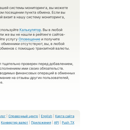
нашей системы мониторинга, вы можете
ом посещении пункта обмена. Если вы
й визит в нашу систему мониторинга,
используйте
Калькулятор
. Вы в любой
ли же вы не нашли в рейтинге сайтов-
йте услугу
Оповещение
и получите
и обменники отсутствуют, вы, в любой
 обменов с помощью транзитной валюты.
л тщательно проверен перед добавлением,
сполнением ими своих обязательств.
оводимых финансовых операций в обменных
имание на отзывы других пользователей,
е.
Блог
|
Справочный центр
|
English
|
Карта сайта
Конвертер валют
|
Приложения
|
API
|
Push TX