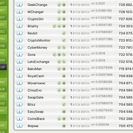
SDT
от 0.0031
GeekChange
1
728 682
BTCB BEP20
SDT
от 0.01861193
MChanger
1
728 103
BTCB BEP20
SDT
от 0.11203786
CryptoGin
1
727 626
BTCB BEP20
SDC
от 0.09341185
Bitality
1
724 303
BTCB BEP20
ZEC
от 0.07680067
Revbit
1
724 075
BTCB BEP20
TRX
от 0.05377385
CryptoMonitor
1
723 913
BTCB BEP20
BNB
от 0.00001003
CyberMoney
1
723 781
BTCB BEP20
SOL
от 0.0018
Sona
1
722 578
BTCB BEP20
RAM
от 0.0018
LetsExchange
1
722 578
BTCB BEP20
OP
от 0.00279308
BaksMan
1
715 974
BTCB BEP20
от 0.00057866
RoyalCash
1
706 638
BTCB BEP20
от 0.00186286
MZ
Монеткинс
1
704 671
BTCB BEP20
от 0.04619233
RUB
CinusExc
1
704 565
BTCB BEP20
от 0.07682392
USD
SwapGate
1
704 565
BTCB BEP20
от 0.07680079
USD
Bitsz
1
704 565
BTCB BEP20
от 0.00279433
CNY
EasySwap
1
704 548
BTCB BEP20
от 0.0023
CoinsBlack
1
702 268
BTCB BEP20
от 0.000036
USD
Ферма
1
700 475
BTCB BEP20
RUB