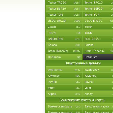
Tether TRC20
Tether TRC20
USDT
U
Tether BEP20
Tether BEP20
USDT
U
Tether TON
Tether TON
USDT
U
USDC ERC20
USDC ERC20
USDC
U
Zcash
Zcash
ZEC
TRON
TRON
TRX
BNB BEP20
BNB BEP20
BNB
Solana
Solana
SOL
Gram (Toncoin)
Gram (Toncoin)
GRAM
G
Optimism
Optimism
OP
Электронные деньги
WebMoney
WebMoney
WMZ
W
ЮMoney
ЮMoney
RUB
PayPal
PayPal
USD
Volet
Volet
USD
Alipay
Alipay
CNY
Банковские счета и карты
Банковская карта
Банковская карта
USD
Банковская карта
Банковская карта
RUB