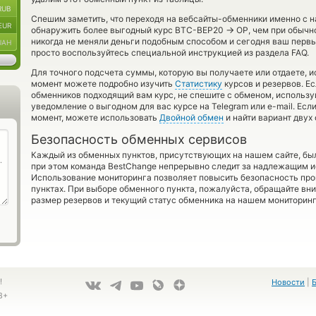
RUB
Спешим заметить, что переходя на вебсайты-обменники именно с 
EUR
→
обнаружить более выгодный курс BTC-BEP20
OP, чем при обычн
никогда не меняли деньги подобным способом и сегодня ваш первы
UAH
просто воспользуйтесь специальной инструкцией из раздела FAQ.
Для точного подсчета суммы, которую вы получаете или отдаете, 
момент можете подробно изучить
Статистику
курсов и резервов. Ес
обменников подходящий вам курс, не спешите с обменом, использу
уведомление о выгодном для вас курсе на Telegram или e-mail. Есл
момент, можете использовать
Двойной обмен
и найти вариант двух
Безопасность обменных сервисов
Каждый из обменных пунктов, присутствующих на нашем сайте, бы
при этом команда BestChange непрерывно следит за надлежащим и
Использование мониторинга позволяет повысить безопасность пр
пунктах. При выборе обменного пункта, пожалуйста, обращайте вн
размер резервов и текущий статус обменника на нашем мониторинг
!
Новости
|
8+