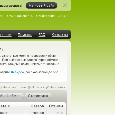
На новый сайт
шаем оценить!
011
Обменников:
614
Обновление:
12:09:18
тнерам
Помощь
FAQ
Контакты
P)
 узнать, где можно произвести обмен
у. При выборе выгодного курса обмена,
imism. Каждый обменник был тщательно
мотрите
видео
, рассказывающее обо
Несоответствие
История
Настройка
йной обмен
Статистика
аете
Резерв
Отзывы
▼
.88
289 000
1109
OP