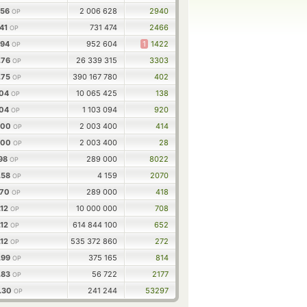
.56
2 006 628
2940
OP
.41
731 474
2466
OP
.94
952 604
1
1422
OP
.76
26 339 315
3303
OP
.75
390 167 780
402
OP
.04
10 065 425
138
OP
.04
1 103 094
920
OP
.00
2 003 400
414
OP
.00
2 003 400
28
OP
.98
289 000
8022
OP
.58
4 159
2070
OP
.70
289 000
418
OP
.12
10 000 000
708
OP
.12
614 844 100
652
OP
.12
535 372 860
272
OP
.99
375 165
814
OP
.83
56 722
2177
OP
.30
241 244
53297
OP