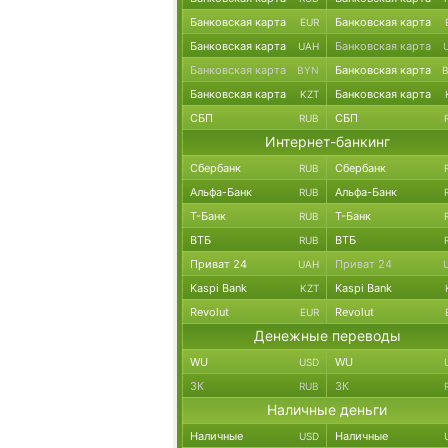
Банковская карта
Банковская карта
EUR
Банковская карта
Банковская карта
UAH
Банковская карта
Банковская карта
BYN
Банковская карта
Банковская карта
KZT
СБП
СБП
RUB
Интернет-банкинг
Сбербанк
Сбербанк
RUB
Альфа-Банк
Альфа-Банк
RUB
Т-Банк
Т-Банк
RUB
ВТБ
ВТБ
RUB
Приват 24
Приват 24
UAH
Kaspi Bank
Kaspi Bank
KZT
Revolut
Revolut
EUR
Денежные переводы
WU
WU
USD
ЗК
ЗК
RUB
Наличные деньги
Наличные
Наличные
USD