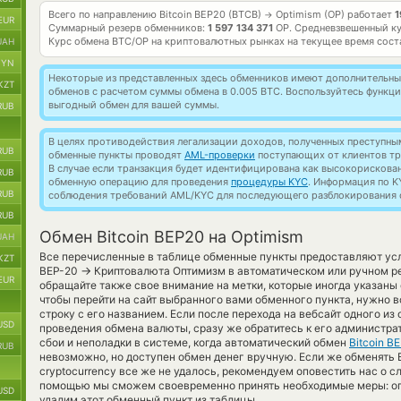
Всего по направлению Bitcoin BEP20 (BTCB)
Optimism (OP) работает
1
→
EUR
Суммарный резерв обменников:
1 597 134 371
OP.
Средневзвешенный ку
Курс обмена
BTC/OP
на криптовалютных рынках на текущее время сос
UAH
BYN
Некоторые из представленных здесь обменников имеют дополнительные
KZT
обменов с расчетом суммы обмена в 0.005 BTC. Воспользуйтесь функц
выгодный обмен для вашей суммы.
RUB
В целях противодействия легализации доходов, полученных преступны
RUB
обменные пункты проводят
AML-проверки
поступающих от клиентов тр
В случае если транзакция будет идентифицирована как высокорискова
RUB
обменную операцию для проведения
процедуры KYC
. Информация по K
RUB
соблюдения требований AML/KYC для последующего разблокирования с
RUB
Обмен Bitcoin BEP20 на Optimism
UAH
Все перечисленные в таблице обменные пункты предоставляют услу
KZT
→
BEP-20
Криптовалюта Оптимизм в автоматическом или ручном р
EUR
обращайте также свое внимание на метки, которые иногда указаны 
чтобы перейти на сайт выбранного вами обменного пункта, нужно в
строку с его названием. Если после перехода на вебсайт одного и
USD
проведения обмена валюты, сразу же обратитесь к его администра
сбои и неполадки в системе, когда автоматический обмен
Bitcoin B
RUB
невозможно, но доступен обмен денег вручную. Если же обменять Bi
cryptocurrency все же не удалось, рекомендуем оповестить нас о 
помощью мы сможем своевременно принять необходимые меры: оп
USD
удалим этот обменный пункт из таблицы.