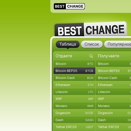
Таблица
Список
Популярно
Bitcoin
Bitcoin
BTC
Bitcoin BEP20
Bitcoin BEP20
BTCB
B
Bitcoin Cash
Bitcoin Cash
BCH
Ethereum
Ethereum
ETH
Litecoin
Litecoin
LTC
XRP
XRP
XRP
Monero
Monero
XMR
Dogecoin
Dogecoin
DOGE
D
Dash
Dash
DASH
D
Tether ERC20
Tether ERC20
USDT
U