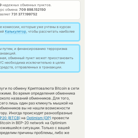
9
надежных обменных пунктов.
рс обмена:
709 898.152150
тавляет
731 377.199752
 комиссии, которые уже учтены в курсах
ией
Калькулятор
, чтобы рассчитать наиболее
м путем, и финансированию терроризма
анзакций.
нная, обменный пункт может приостановить
YC необходима исключительно в целях
редств, отправленных в транзакции.
ги по обмену Криптовалюта Bitcoin в сети
ежиме. Во время определения обменника
около названий обменников. Для того,
сего лишь один раз кликнуть мышкой на
з обменников вы не нашли возможности
тору. Иногда происходят разнообразные
EP20 (BTCB)
на
Optimism (OP)
провести
tcoin in BEP-20 network на Optimism
сложившейся ситуации. Только с вашей
ределим причины проблемы, либо же