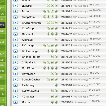
AlfaBit
28.3084
RUB Авангард
SDT
от 1 000
Цунами
28.3084
RUB Авангард
SDT
от 20 000
Bixter
28.3085
RUB Авангард
SDC
от 30 000
SwapCoin
28.3085
RUB Авангард
ZEC
от 15 000
CryptoXchange
28.3262
RUB Авангард
TRX
от 20 000
CoinDrop
28.4432
RUB Авангард
BNB
от 15 000
Cashalot
28.4432
RUB Авангард
SOL
от 50 000
AlpinaEx
28.5302
RUB Авангард
RAM
от 45 000
E-Change
28.5303
RUB Авангард
от 99 999
BroExchange
28.5493
RUB Авангард
MZ
от 52 200
ChangeProject
28.7599
RUB Авангард
RUB
от 3 000
24PayBank
28.8028
RUB Авангард
USD
от 43 663
CoolCoin
28.8392
RUB Авангард
USD
от 3 000
RoyalCash
28.8530
RUB Авангард
CNY
от 32 000
SpbWMCasher
28.9348
RUB Авангард
от 10 000
Ex-Money
28.9348
RUB Авангард
USD
от 20 000
БухтаОбмена
28.9761
RUB Авангард
RUB
от 10 000
YChanger
29.0687
RUB Авангард
EUR
от 10 000
Искра
29.1306
RUB Авангард
UAH