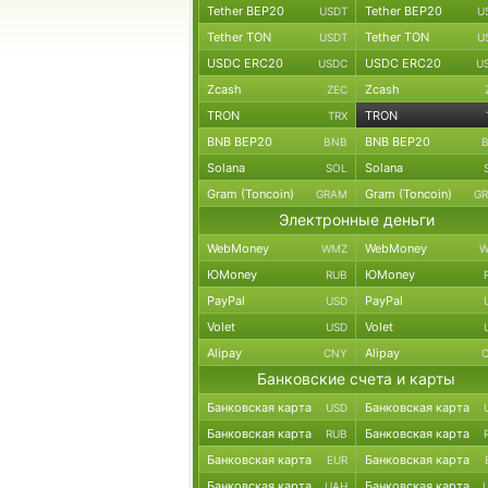
Tether BEP20
Tether BEP20
USDT
U
Tether TON
Tether TON
USDT
U
USDC ERC20
USDC ERC20
USDC
U
Zcash
Zcash
ZEC
TRON
TRON
TRX
BNB BEP20
BNB BEP20
BNB
Solana
Solana
SOL
Gram (Toncoin)
Gram (Toncoin)
GRAM
G
Электронные деньги
WebMoney
WebMoney
WMZ
W
ЮMoney
ЮMoney
RUB
PayPal
PayPal
USD
Volet
Volet
USD
Alipay
Alipay
CNY
Банковские счета и карты
Банковская карта
Банковская карта
USD
Банковская карта
Банковская карта
RUB
Банковская карта
Банковская карта
EUR
Банковская карта
Банковская карта
UAH