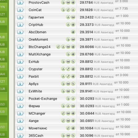
от 3 000
ProstovCash
29.1784
RUB Авангард
BYN
от 7 735
CoinCat
29.1826
RUB Авангард
KZT
от 1 000
Гарантия
29.2432
RUB Авангард
RUB
от 10 000
CriptHub
29.3373
RUB Авангард
от 10 000
AbcObmen
29.3514
RUB Авангард
RUB
от 1 000
OneMoment
29.3971
RUB Авангард
RUB
от 10 000
BtcChange24
29.6066
RUB Авангард
RUB
от 10 000
MultiXchange
29.6766
RUB Авангард
RUB
от 10 000
ExHub
29.8812
RUB Авангард
RUB
от 10 000
Crypster
29.8812
RUB Авангард
UAH
от 3 000
Paxbit
29.8812
RUB Авангард
KZT
от 10 000
Арбуз
29.9111
RUB Авангард
EUR
от 10 000
ExWhite
29.9141
RUB Авангард
от 1 000
Pocket-Exchange
30.0293
RUB Авангард
USD
от 1 000
Ферма
30.0293
RUB Авангард
RUB
от 10 000
MChanger
30.0844
RUB Авангард
от 10 000
4ange
30.0851
RUB Авангард
от 10 000
USD
Монеткинс
30.1084
RUB Авангард
от 10 000
RUB
365Cash
30.1096
RUB Авангард