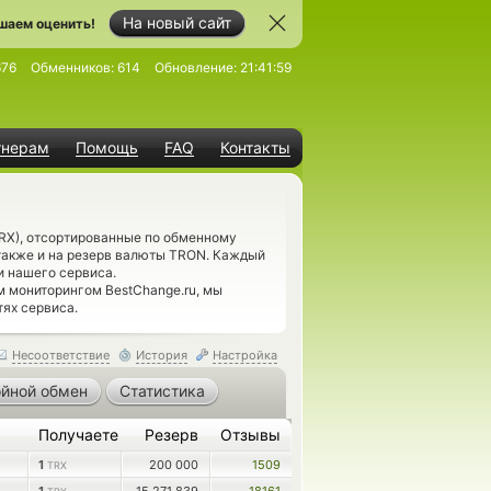
На новый сайт
шаем оценить!
676
Обменников:
614
Обновление:
21:41:59
тнерам
Помощь
FAQ
Контакты
RX), отсортированные по обменному
также и на резерв валюты TRON. Каждый
 нашего сервиса.
м мониторингом BestChange.ru, мы
тях сервиса.
Несоответствие
История
Настройка
йной обмен
Статистика
Получаете
Резерв
Отзывы
1
200 000
1509
TRX