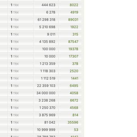
1
444 623
8022
TRX
1
6 278
4919
TRX
1
61 298 318
89031
TRX
1
5 210 698
1922
TRX
1
9 011
315
TRX
1
4 135 892
87547
TRX
1
100 000
19378
TRX
1
10 000
17307
TRX
1
1 213 359
378
TRX
1
1 118 303
2520
TRX
1
1 112 519
1441
TRX
1
22 359 103
6495
TRX
1
34 000 000
4058
TRX
1
3 238 268
6672
TRX
1
1 250 370
4568
TRX
1
3 875 969
814
TRX
1
81 042
35596
TRX
1
10 999 999
53
TRX