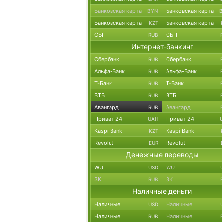
Банковская карта
Банковская карта
BYN
Банковская карта
Банковская карта
KZT
СБП
СБП
RUB
Интернет-банкинг
Сбербанк
Сбербанк
RUB
Альфа-Банк
Альфа-Банк
RUB
Т-Банк
Т-Банк
RUB
ВТБ
ВТБ
RUB
Авангард
Авангард
RUB
Приват 24
Приват 24
UAH
Kaspi Bank
Kaspi Bank
KZT
Revolut
Revolut
EUR
Денежные переводы
WU
WU
USD
ЗК
ЗК
RUB
Наличные деньги
Наличные
Наличные
USD
Наличные
Наличные
RUB