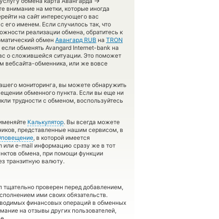
→
 услугу обмена карта Авангарда
е внимание на метки, которые иногда
ерейти на сайт интересующего вас
 его именем. Если случилось так, что
можности реализации обмена, обратитесь к
томатический обмен
Авангард RUB
на
TRON
сли обменять Avangard Internet-bank на
нас о сложившейся ситуации. Это поможет
м вебсайта-обменника, или же вовсе
нашего мониторинга, вы можете обнаружить
ещении обменного пункта. Если вы еще ни
икли трудности с обменом, воспользуйтесь
рименяйте
Калькулятор
. Вы всегда можете
ников, представленные нашим сервисом, в
Оповещение
, в которой имеется
 или e-mail информацию сразу же в тот
унктов обмена, при помощи функции
ез транзитную валюту.
л тщательно проверен перед добавлением,
сполнением ими своих обязательств.
оводимых финансовых операций в обменных
имание на отзывы других пользователей,
е.