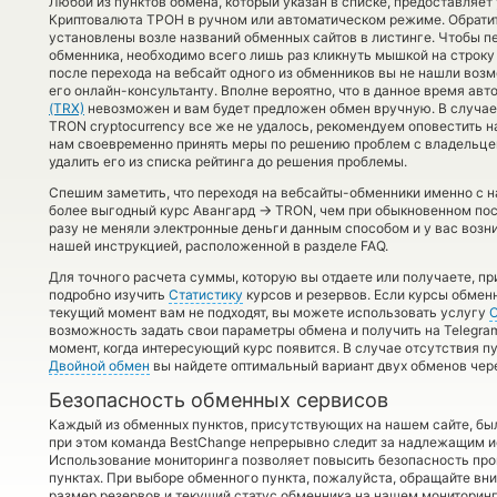
Любой из пунктов обмена, который указан в списке, предоставляет
Криптовалюта ТРОН в ручном или автоматическом режиме. Обратит
установлены возле названий обменных сайтов в листинге. Чтобы п
обменника, необходимо всего лишь раз кликнуть мышкой на строку с
после перехода на вебсайт одного из обменников вы не нашли воз
его онлайн-консультанту. Вполне вероятно, что в данное время ав
(TRX)
невозможен и вам будет предложен обмен вручную. В случае е
TRON cryptocurrency все же не удалось, рекомендуем оповестить 
нам своевременно принять меры по решению проблем с владельце
удалить его из списка рейтинга до решения проблемы.
Спешим заметить, что переходя на вебсайты-обменники именно с 
→
более выгодный курс Авангард
TRON, чем при обыкновенном пос
разу не меняли электронные деньги данным способом и у вас возн
нашей инструкцией, расположенной в разделе FAQ.
Для точного расчета суммы, которую вы отдаете или получаете, п
подробно изучить
Статистику
курсов и резервов. Если курсы обмен
текущий момент вам не подходят, вы можете использовать услугу
возможность задать свои параметры обмена и получить на Telegram
момент, когда интересующий курс появится. В случае отсутствия п
Двойной обмен
вы найдете оптимальный вариант двух обменов чер
Безопасность обменных сервисов
Каждый из обменных пунктов, присутствующих на нашем сайте, бы
при этом команда BestChange непрерывно следит за надлежащим и
Использование мониторинга позволяет повысить безопасность пр
пунктах. При выборе обменного пункта, пожалуйста, обращайте вн
размер резервов и текущий статус обменника на нашем мониторинг