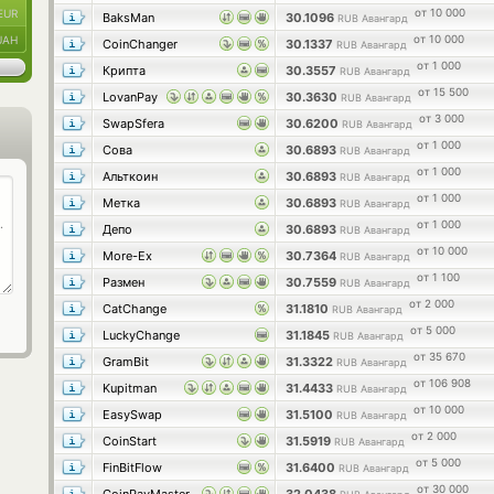
от 10 000
EUR
BaksMan
30.1096
RUB Авангард
от 10 000
UAH
CoinChanger
30.1337
RUB Авангард
от 1 000
Крипта
30.3557
RUB Авангард
от 15 500
LovanPay
30.3630
RUB Авангард
от 3 000
SwapSfera
30.6200
RUB Авангард
от 1 000
Сова
30.6893
RUB Авангард
от 1 000
Альткоин
30.6893
RUB Авангард
от 1 000
Метка
30.6893
RUB Авангард
от 1 000
Депо
30.6893
RUB Авангард
от 10 000
More-Ex
30.7364
RUB Авангард
от 1 100
Размен
30.7559
RUB Авангард
от 2 000
CatChange
31.1810
RUB Авангард
от 5 000
LuckyChange
31.1845
RUB Авангард
от 35 670
GramBit
31.3322
RUB Авангард
от 106 908
Kupitman
31.4433
RUB Авангард
от 10 000
EasySwap
31.5100
RUB Авангард
от 2 000
CoinStart
31.5919
RUB Авангард
от 5 000
FinBitFlow
31.6400
RUB Авангард
от 30 000