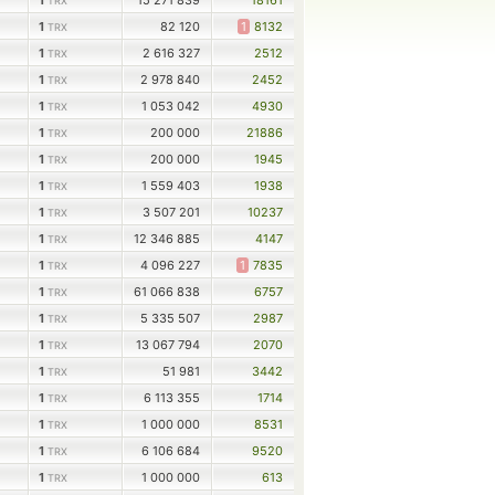
1
15 271 839
18161
TRX
1
82 120
1
8132
TRX
1
2 616 327
2512
TRX
1
2 978 840
2452
TRX
1
1 053 042
4930
TRX
1
200 000
21886
TRX
1
200 000
1945
TRX
1
1 559 403
1938
TRX
1
3 507 201
10237
TRX
1
12 346 885
4147
TRX
1
4 096 227
1
7835
TRX
1
61 066 838
6757
TRX
1
5 335 507
2987
TRX
1
13 067 794
2070
TRX
1
51 981
3442
TRX
1
6 113 355
1714
TRX
1
1 000 000
8531
TRX
1
6 106 684
9520
TRX
1
1 000 000
613
TRX