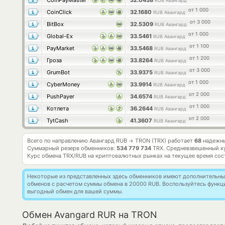
CoinPayMaster
32.0438
RUB Авангард
от 1 000
CoinClick
32.1680
RUB Авангард
от 3 000
BitBox
32.5309
RUB Авангард
от 1 000
Global-Ex
33.5461
RUB Авангард
от 1 100
PayMarket
33.5468
RUB Авангард
от 1 200
Гроза
33.8264
RUB Авангард
от 3 000
GrumBot
33.9375
RUB Авангард
от 1 000
CyberMoney
33.9914
RUB Авангард
от 2 000
PushPayer
34.6574
RUB Авангард
от 1 000
Котлета
36.2644
RUB Авангард
от 2 000
TytCash
41.3607
RUB Авангард
Всего по направлению Авангард RUB
TRON (TRX) работает
68
надежны
→
Суммарный резерв обменников:
534 779 734
TRX.
Средневзвешенный к
Курс обмена
TRX/RUB
на криптовалютных рынках на текущее время со
Некоторые из представленных здесь обменников имеют дополнительные
обменов с расчетом суммы обмена в 20000 RUB. Воспользуйтесь функ
выгодный обмен для вашей суммы.
Обмен Avangard RUR на TRON