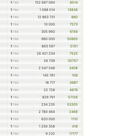
1
152 667 094
8514
TRX
1
1 098 014
13836
TRX
1
12 863 731
860
TRX
1
10 000
7573
TRX
1
305 960
6156
TRX
1
980 000
50865
TRX
1
863 597
5761
TRX
1
26 421 234
7525
TRX
1
26 739
35757
TRX
1
2 547 548
3408
TRX
1
145 781
108
TRX
1
18 717
3987
TRX
1
22 728
4979
TRX
1
829 791
57126
TRX
1
234 235
53305
TRX
1
2 780 464
2466
TRX
1
620 000
1110
TRX
1
1 256 358
418
TRX
1
9 232
17177
TRX