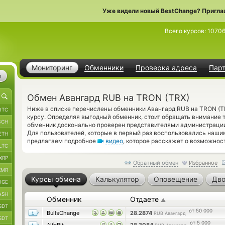
Уже видели новый BestChange? Пригла
Всего курсов:
1070
Мониторинг
Обменники
Проверка адреса
Пар
е
Обмен Авангард RUB на TRON (TRX)
Ниже в списке перечислены обменники Авангард RUB на TRON (T
BTC
курсу. Определяя выгодный обменник, стоит обращать внимание 
BCH
обменник досконально проверен представителями администрации
Для пользователей, которые в первый раз воспользовались наши
ETH
предлагаем подробное
видео
, которое расскажет о возможнос
LTC
XRP
Обратный обмен
Избранное
XMR
Курсы обмена
Калькулятор
Оповещение
Дво
OGE
ASH
Обменник
Отдаете
▲
SDT
от 50 000
BullsChange
28.2874
RUB Авангард
SDT
от 5 000