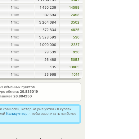
1
28 788 783
4142
TRX
1
1 450 239
14599
TRX
1
137 694
2458
TRX
1
5 204 684
3502
TRX
1
572 834
4825
TRX
1
5 523 593
530
TRX
1
1 000 000
2287
TRX
1
29 539
920
TRX
1
26 468
5053
TRX
1
915
13805
TRX
1
25 968
4014
TRX
х обменных пунктов.
урс обмена:
29.835019
ставляет
26.884250
 комиссии, которые уже учтены в курсах
цией
Калькулятор
, чтобы рассчитать наиболее