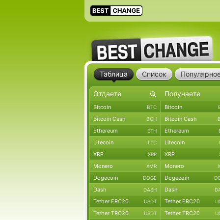
Таблица
Список
Популярно
Bitcoin
Bitcoin
BTC
Bitcoin Cash
Bitcoin Cash
BCH
Ethereum
Ethereum
ETH
Litecoin
Litecoin
LTC
XRP
XRP
XRP
Monero
Monero
XMR
Dogecoin
Dogecoin
DOGE
D
Dash
Dash
DASH
D
Tether ERC20
Tether ERC20
USDT
U
Tether TRC20
Tether TRC20
USDT
U