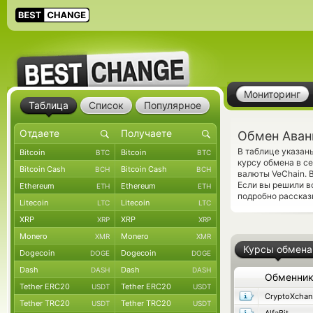
Мониторинг
Таблица
Список
Популярное
Обмен Аванг
В таблице указан
Bitcoin
Bitcoin
BTC
BTC
курсу обмена в с
Bitcoin Cash
Bitcoin Cash
BCH
BCH
валюты VeChain. 
Если вы решили в
Ethereum
Ethereum
ETH
ETH
подробно рассказ
Litecoin
Litecoin
LTC
LTC
XRP
XRP
XRP
XRP
Monero
Monero
XMR
XMR
Курсы обмена
Dogecoin
Dogecoin
DOGE
DOGE
Dash
Dash
DASH
DASH
Обменни
Tether ERC20
Tether ERC20
USDT
USDT
C
Tether TRC20
Tether TRC20
USDT
USDT