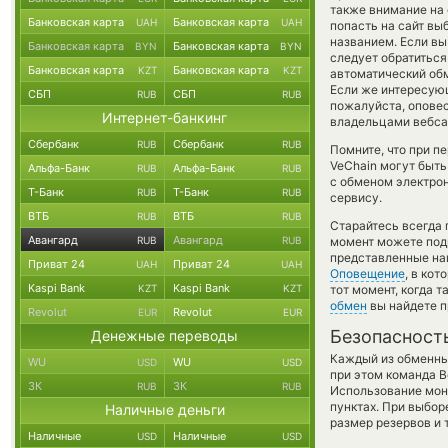
также внимание на 
Банковская карта
Банковская карта
UAH
UAH
попасть на сайт вы
названием. Если вы
Банковская карта
Банковская карта
BYN
BYN
следует обратиться
Банковская карта
Банковская карта
KZT
KZT
автоматический о
Если же интересующи
СБП
СБП
RUB
RUB
пожалуйста, опове
Интернет-банкинг
владельцами вебсай
Сбербанк
Сбербанк
RUB
RUB
Помните, что при п
VeChain могут быть
Альфа-Банк
Альфа-Банк
RUB
RUB
с обменом электрон
Т-Банк
Т-Банк
RUB
RUB
сервису.
ВТБ
ВТБ
RUB
RUB
Старайтесь всегда
Авангард
Авангард
RUB
RUB
момент можете под
представленные наш
Приват 24
Приват 24
UAH
UAH
Оповещение
, в ко
Kaspi Bank
Kaspi Bank
KZT
KZT
тот момент, когда 
обмен
вы найдете п
Revolut
Revolut
EUR
EUR
Безопасност
Денежные переводы
Каждый из обменны
WU
WU
USD
USD
при этом команда 
ЗК
ЗК
RUB
RUB
Использование мон
пунктах. При выбор
Наличные деньги
размер резервов и 
Наличные
Наличные
USD
USD