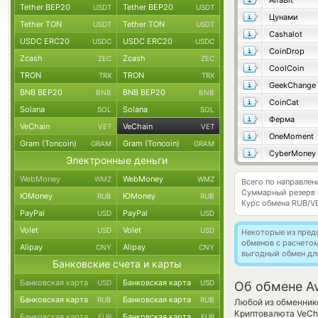
AlfaBit
Tether BEP20
Tether BEP20
USDT
USDT
Цунами
Tether TON
Tether TON
USDT
USDT
Cashalot
USDC ERC20
USDC ERC20
USDC
USDC
CoinDrop
Zcash
Zcash
ZEC
ZEC
CoolCoin
TRON
TRON
TRX
TRX
GeekChange
BNB BEP20
BNB BEP20
BNB
BNB
CoinCat
Solana
Solana
SOL
SOL
Ферма
VeChain
VeChain
VET
VET
OneMoment
Gram (Toncoin)
Gram (Toncoin)
GRAM
GRAM
CyberMoney
Электронные деньги
WebMoney
WebMoney
WMZ
WMZ
Всего по направле
Суммарный резерв
ЮMoney
ЮMoney
RUB
RUB
Курс обмена
RUB/V
PayPal
PayPal
USD
USD
Volet
Volet
USD
USD
Некоторые из пред
обменов с расчето
Alipay
Alipay
CNY
CNY
выгодный обмен дл
Банковские счета и карты
Банковская карта
Банковская карта
USD
USD
Об обмене Av
Банковская карта
Банковская карта
RUB
RUB
Любой из обменнико
Криптовалюта VeCha
Банковская карта
Банковская карта
EUR
EUR