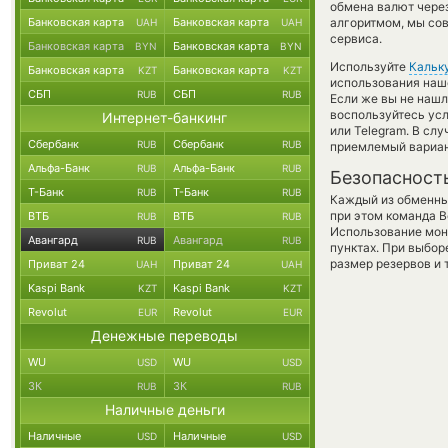
обмена валют через
Банковская карта
Банковская карта
алгоритмом, мы сов
UAH
UAH
сервиса.
Банковская карта
Банковская карта
BYN
BYN
Используйте
Кальк
Банковская карта
Банковская карта
KZT
KZT
использования наше
СБП
СБП
RUB
RUB
Если же вы не нашл
воспользуйтесь ус
Интернет-банкинг
или Telegram. В сл
Сбербанк
Сбербанк
RUB
RUB
приемлемый вариан
Альфа-Банк
Альфа-Банк
RUB
RUB
Безопасност
Т-Банк
Т-Банк
RUB
RUB
Каждый из обменны
при этом команда 
ВТБ
ВТБ
RUB
RUB
Использование мон
Авангард
Авангард
RUB
RUB
пунктах. При выбор
размер резервов и 
Приват 24
Приват 24
UAH
UAH
Kaspi Bank
Kaspi Bank
KZT
KZT
Revolut
Revolut
EUR
EUR
Денежные переводы
WU
WU
USD
USD
ЗК
ЗК
RUB
RUB
Наличные деньги
Наличные
Наличные
USD
USD