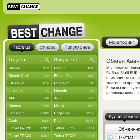
Мониторинг
Таблица
Список
Популярное
Обмен Аванг
Мы представляем 
Bitcoin
Bitcoin
BTC
BTC
RUB на Skrill EU
Bitcoin Cash
Bitcoin Cash
BCH
BCH
внимание также и
тщательно провер
Ethereum
Ethereum
ETH
ETH
Если вы пользует
Litecoin
Litecoin
LTC
LTC
рассказывающее о
XRP
XRP
XRP
XRP
Monero
Monero
XMR
XMR
Dogecoin
Dogecoin
DOGE
DOGE
Курсы обмена
Dash
Dash
DASH
DASH
Tether ERC20
Tether ERC20
USDT
USDT
Обменни
Tether TRC20
Tether TRC20
USDT
USDT
Ex-ATM24