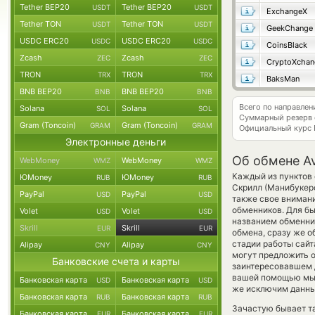
Tether BEP20
Tether BEP20
USDT
USDT
ExchangeX
Tether TON
Tether TON
USDT
USDT
GeekChange
USDC ERC20
USDC ERC20
USDC
USDC
CoinsBlack
Zcash
Zcash
ZEC
ZEC
CryptoXchan
TRON
TRON
TRX
TRX
BaksMan
BNB BEP20
BNB BEP20
BNB
BNB
Всего по направле
Solana
Solana
SOL
SOL
Суммарный резерв
Gram (Toncoin)
Gram (Toncoin)
GRAM
GRAM
Официальный курс
Электронные деньги
Об обмене Av
WebMoney
WebMoney
WMZ
WMZ
Каждый из пунктов 
ЮMoney
ЮMoney
RUB
RUB
Скрилл (Манибукерс
PayPal
PayPal
USD
USD
также свое внимани
обменников. Для бы
Volet
Volet
USD
USD
названием обменни
Skrill
Skrill
EUR
EUR
обмена, сразу же о
стадии работы сай
Alipay
Alipay
CNY
CNY
могут предложить об
Банковские счета и карты
заинтересовавшем д
вашей помощью мы 
Банковская карта
Банковская карта
USD
USD
же исключим данный
Банковская карта
Банковская карта
RUB
RUB
Зачастую бывает та
Банковская карта
Банковская карта
EUR
EUR