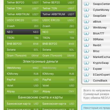
Tether BEP20
Tether BEP20
USDT
USDT
SwapsCenter
Tether TON
Tether TON
USDT
USDT
CyberMoney
Tether ARBITRUM
Tether ARBITRUM
USDT
USDT
SwapGate
USDC ERC20
USDC ERC20
USDC
USDC
eBitok
Zcash
Zcash
ZEC
ZEC
WmMoney
NEO
NEO
NEO
NEO
Bitok777
TRON
TRON
TRX
TRX
99Rates
BNB BEP20
BNB BEP20
BNB
BNB
Revbit
Solana
Solana
SOL
SOL
Bitsz
Gram (Toncoin)
Gram (Toncoin)
GRAM
GRAM
MarketExcha
Электронные деньги
KryptoSwap
WebMoney
WebMoney
WMZ
WMZ
Expeer
ЮMoney
ЮMoney
RUB
RUB
ECashExpert
PayPal
PayPal
USD
USD
CoinsBlack
Volet
Volet
USD
USD
Всего по направле
Alipay
Alipay
CNY
CNY
Суммарный резерв
Банковские счета и карты
Курс обмена
NEO/U
Банковская карта
Банковская карта
USD
USD
Некоторые из пред
Банковская карта
Банковская карта
RUB
RUB