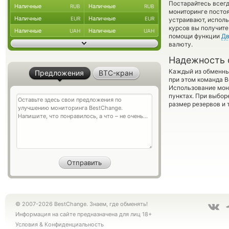
Постарайтесь всег
Наличные
Наличные
RUB
RUB
мониторинге посто
Наличные
Наличные
EUR
EUR
устраивают, испол
курсов вы получите
Наличные
Наличные
UAH
UAH
помощи функции
Дв
валюту.
Надежность 
Каждый из обменны
Предложения
BTC-кран
при этом команда 
Использование мон
пунктах. При выбор
размер резервов и 
© 2007-2026 BestChange. Знаем, где обменять!
Информация на сайте предназначена для лиц 18+
Условия
&
Конфиденциальность