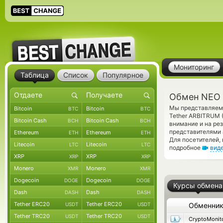
Мониторинг
Таблица
Список
Популярное
Обмен NEO 
Мы представляем 
Bitcoin
Bitcoin
BTC
BTC
Tether ARBITRUM 
Bitcoin Cash
Bitcoin Cash
BCH
BCH
внимание и на ре
представителями 
Ethereum
Ethereum
ETH
ETH
Для посетителей,
Litecoin
Litecoin
LTC
LTC
подробное
вид
XRP
XRP
XRP
XRP
Monero
Monero
XMR
XMR
Dogecoin
Dogecoin
DOGE
DOGE
Курсы обмена
Dash
Dash
DASH
DASH
Tether ERC20
Tether ERC20
USDT
USDT
Обменни
Tether TRC20
Tether TRC20
USDT
USDT
CryptoMonit