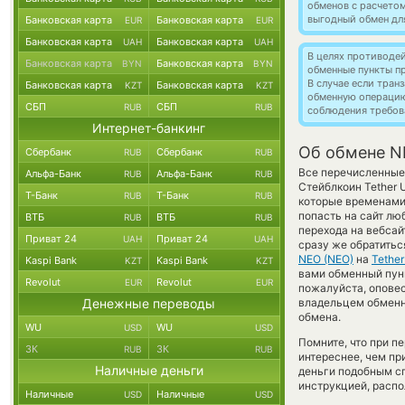
обменов с расчето
выгодный обмен дл
Банковская карта
Банковская карта
EUR
EUR
Банковская карта
Банковская карта
UAH
UAH
В целях противоде
Банковская карта
Банковская карта
BYN
BYN
обменные пункты п
В случае если тра
Банковская карта
Банковская карта
KZT
KZT
обменную операци
СБП
СБП
RUB
RUB
соблюдения требов
Интернет-банкинг
Об обмене N
Сбербанк
Сбербанк
RUB
RUB
Все перечисленные
Альфа-Банк
Альфа-Банк
RUB
RUB
Стейблкоин Tether 
Т-Банк
Т-Банк
RUB
RUB
которые временами 
попасть на сайт лю
ВТБ
ВТБ
RUB
RUB
перехода на вебсай
Приват 24
Приват 24
UAH
UAH
сразу же обратитьс
NEO (NEO)
на
Tethe
Kaspi Bank
Kaspi Bank
KZT
KZT
вами обменный пункт
Revolut
Revolut
EUR
EUR
пожалуйста, опове
Денежные переводы
владельцем обменни
обмена.
WU
WU
USD
USD
Помните, что при п
ЗК
ЗК
RUB
RUB
интереснее, чем пр
Наличные деньги
деньги подобным сп
инструкцией, распо
Наличные
Наличные
USD
USD