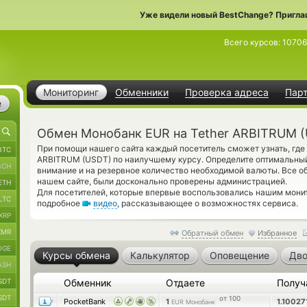
Уже видели новый BestChange? Пригла
Всего курсов:
10706
Мониторинг
Обменники
Проверка адреса
Пар
е
Обмен Монобанк EUR на Tether ARBITRUM 
При помощи нашего сайта каждый посетитель сможет узнать, где
BTC
ARBITRUM (USDT) по наилучшему курсу. Определите оптимальны
BCH
внимание и на резервное количество необходимой валюты. Все о
нашем сайте, были досконально проверены администрацией.
ETH
Для посетителей, которые впервые воспользовались нашим мони
LTC
подробное
видео
, рассказывающее о возможностях сервиса.
XRP
XMR
Обратный обмен
Избранное
OGE
Курсы обмена
Калькулятор
Оповещение
Дво
ASH
SDT
Обменник
Отдаете
Получ
SDT
от 100
PocketBank
1
1.1002
EUR Монобанк