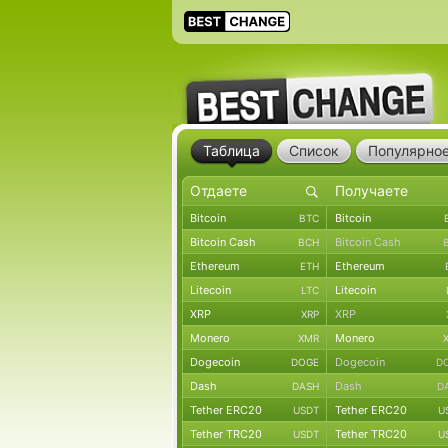
Таблица
Список
Популярно
Bitcoin
Bitcoin
BTC
Bitcoin Cash
Bitcoin Cash
BCH
Ethereum
Ethereum
ETH
Litecoin
Litecoin
LTC
XRP
XRP
XRP
Monero
Monero
XMR
Dogecoin
Dogecoin
DOGE
D
Dash
Dash
DASH
D
Tether ERC20
Tether ERC20
USDT
U
Tether TRC20
Tether TRC20
USDT
U