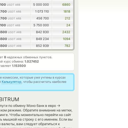
5100
5 000 000
6860
USDT ARB
0700
1 073 110
1818
USDT ARB
0700
456 700
212
USDT ARB
9100
5 750 000
24
USDT ARB
4500
842 930
2432
USDT ARB
4500
849 234
1094
USDT ARB
4500
852 939
782
USDT ARB
ает
8
надежных обменных пунктов.
й курс обмена:
1.027452
тавляет
1.153500
 комиссии, которые уже учтены в курсах
й
Калькулятор
, чтобы рассчитать наиболее
RBITRUM
→
луги по обмену Моно банк в евро
ском режиме. Обратите внимание на метки,
инге. Чтобы моментально перейти на сайт
ь мышкой на строку с его именем. Если вы
 валюты, вам следует обратиться к