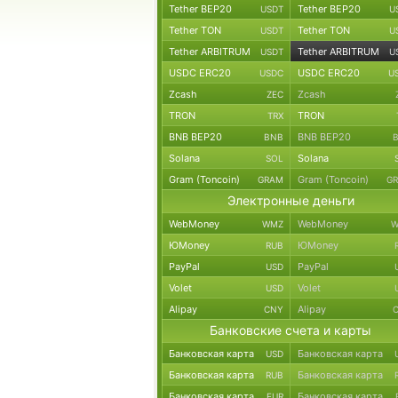
Tether BEP20
Tether BEP20
USDT
U
Tether TON
Tether TON
USDT
U
Tether ARBITRUM
Tether ARBITRUM
USDT
U
USDC ERC20
USDC ERC20
USDC
U
Zcash
Zcash
ZEC
TRON
TRON
TRX
BNB BEP20
BNB BEP20
BNB
Solana
Solana
SOL
Gram (Toncoin)
Gram (Toncoin)
GRAM
G
Электронные деньги
WebMoney
WebMoney
WMZ
W
ЮMoney
ЮMoney
RUB
PayPal
PayPal
USD
Volet
Volet
USD
Alipay
Alipay
CNY
Банковские счета и карты
Банковская карта
Банковская карта
USD
Банковская карта
Банковская карта
RUB
Банковская карта
Банковская карта
EUR