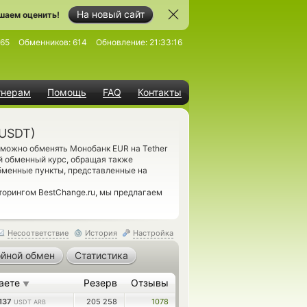
На новый сайт
шаем оценить!
65
Обменников:
614
Обновление:
21:33:16
тнерам
Помощь
FAQ
Контакты
(USDT)
 можно обменять Монобанк EUR на Tether
й обменный курс, обращая также
бменные пункты, представленные на
торингом BestChange.ru, мы предлагаем
Несоответствие
История
Настройка
йной обмен
Статистика
аете
Резерв
Отзывы
▼
7137
205 258
1078
USDT ARB