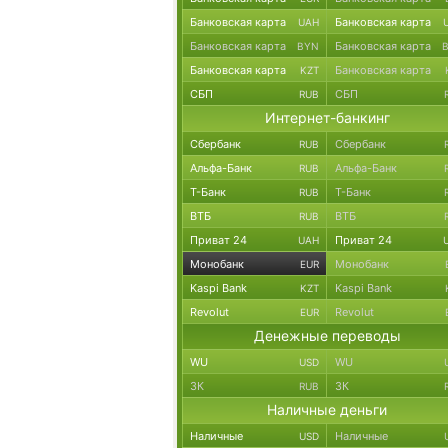
Банковская карта
Банковская карта
UAH
Банковская карта
Банковская карта
BYN
Банковская карта
Банковская карта
KZT
СБП
СБП
RUB
Интернет-банкинг
Сбербанк
Сбербанк
RUB
Альфа-Банк
Альфа-Банк
RUB
Т-Банк
Т-Банк
RUB
ВТБ
ВТБ
RUB
Приват 24
Приват 24
UAH
Монобанк
Монобанк
EUR
Kaspi Bank
Kaspi Bank
KZT
Revolut
Revolut
EUR
Денежные переводы
WU
WU
USD
ЗК
ЗК
RUB
Наличные деньги
Наличные
Наличные
USD