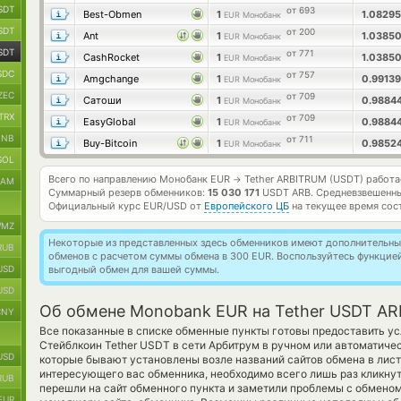
SDT
от 693
Best-Obmen
1
1.0829
EUR Монобанк
SDT
от 200
Ant
1
1.0385
EUR Монобанк
SDT
от 771
CashRocket
1
1.0385
EUR Монобанк
SDC
от 757
Amgchange
1
0.9913
EUR Монобанк
ZEC
от 709
Сатоши
1
0.9884
EUR Монобанк
TRX
от 709
EasyGlobal
1
0.9884
EUR Монобанк
BNB
от 711
Buy-Bitcoin
1
0.9852
EUR Монобанк
SOL
Всего по направлению Монобанк EUR
Tether ARBITRUM (USDT) работ
→
RAM
Суммарный резерв обменников:
15 030 171
USDT ARB.
Средневзвешенны
Официальный курс
EUR/USD
от
Европейского ЦБ
на текущее время сос
MZ
Некоторые из представленных здесь обменников имеют дополнительные
RUB
обменов с расчетом суммы обмена в 300 EUR. Воспользуйтесь функцие
USD
выгодный обмен для вашей суммы.
USD
Об обмене Monobank EUR на Tether USDT A
CNY
Все показанные в списке обменные пункты готовы предоставить ус
Стейблкоин Tether USDT в сети Арбитрум в ручном или автоматиче
USD
которые бывают установлены возле названий сайтов обмена в лист
интересующего вас обменника, необходимо всего лишь раз кликнут
RUB
перешли на сайт обменного пункта и заметили проблемы с обменом
EUR