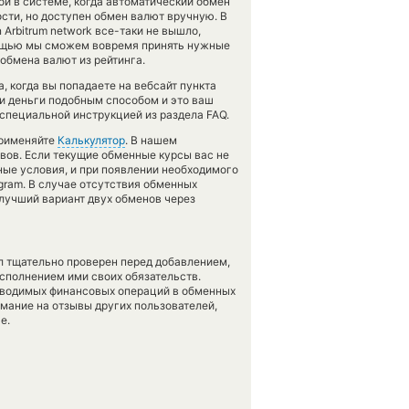
и в системе, когда автоматический обмен
ти, но доступен обмен валют вручную. В
n Arbitrum network все-таки не вышло,
мощью мы сможем вовремя принять нужные
обмена валют из рейтинга.
 когда вы попадаете на вебсайт пункта
ли деньги подобным способом и это ваш
 специальной инструкцией из раздела FAQ.
применяйте
Калькулятор
. В нашем
вов. Если текущие обменные курсы вас не
ные условия, и при появлении необходимого
gram. В случае отсутствия обменных
лучший вариант двух обменов через
л тщательно проверен перед добавлением,
сполнением ими своих обязательств.
оводимых финансовых операций в обменных
имание на отзывы других пользователей,
е.