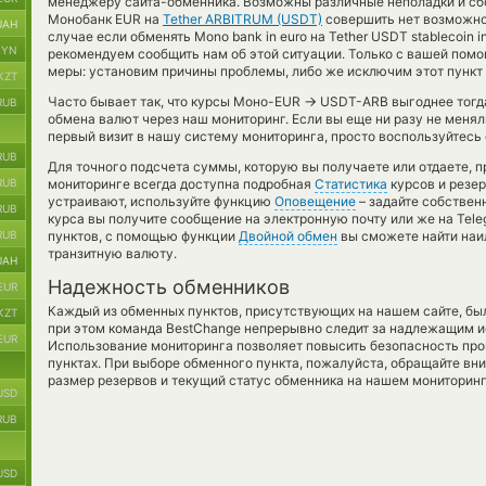
менеджеру сайта-обменника. Возможны различные неполадки и сбо
Монобанк EUR на
Tether ARBITRUM (USDT)
совершить нет возможнос
UAH
случае если обменять Mono bank in euro на Tether USDT stablecoin i
BYN
рекомендуем сообщить нам об этой ситуации. Только с вашей по
меры: установим причины проблемы, либо же исключим этот пункт 
KZT
→
Часто бывает так, что курсы Моно-EUR
USDT-ARB выгоднее тогда,
RUB
обмена валют через наш мониторинг. Если вы еще ни разу не меня
первый визит в нашу систему мониторинга, просто воспользуйтесь
RUB
Для точного подсчета суммы, которую вы получаете или отдаете, 
RUB
мониторинге всегда доступна подробная
Статистика
курсов и резер
устраивают, используйте функцию
Оповещение
– задайте собствен
RUB
курса вы получите сообщение на электронную почту или же на Tele
RUB
пунктов, с помощью функции
Двойной обмен
вы сможете найти наи
транзитную валюту.
UAH
Надежность обменников
EUR
Каждый из обменных пунктов, присутствующих на нашем сайте, бы
KZT
при этом команда BestChange непрерывно следит за надлежащим и
EUR
Использование мониторинга позволяет повысить безопасность пр
пунктах. При выборе обменного пункта, пожалуйста, обращайте вн
размер резервов и текущий статус обменника на нашем мониторинг
USD
RUB
USD