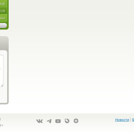
RUB
EUR
UAH
!
Новости
|
8+