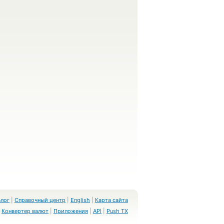
Блог
|
Справочный центр
|
English
|
Карта сайта
Конвертер валют
|
Приложения
|
API
|
Push TX