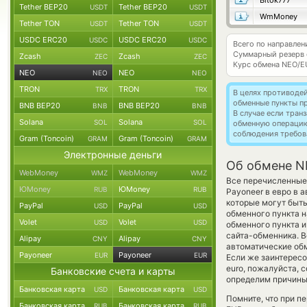
Bitok777
Tether BEP20
Tether BEP20
USDT
USDT
WmMoney
Tether TON
Tether TON
USDT
USDT
USDC ERC20
USDC ERC20
USDC
USDC
Всего по направле
Суммарный резерв
Zcash
Zcash
ZEC
ZEC
Курс обмена
NEO/E
NEO
NEO
NEO
NEO
TRON
TRON
TRX
TRX
В целях противоде
обменные пункты п
BNB BEP20
BNB BEP20
BNB
BNB
В случае если тра
Solana
Solana
SOL
SOL
обменную операци
соблюдения требов
Gram (Toncoin)
Gram (Toncoin)
GRAM
GRAM
Электронные деньги
Об обмене N
WebMoney
WebMoney
WMZ
WMZ
Все перечисленные
ЮMoney
ЮMoney
RUB
RUB
Payoneer в евро в 
которые могут быть
PayPal
PayPal
USD
USD
обменного пункта н
Volet
Volet
USD
USD
обменного пункта 
сайта-обменника. В
Alipay
Alipay
CNY
CNY
автоматические о
Payoneer
Payoneer
EUR
EUR
Если же заинтересо
euro, пожалуйста,
Банковские счета и карты
определим причины 
Банковская карта
Банковская карта
USD
USD
Помните, что при п
Банковская карта
Банковская карта
RUB
RUB