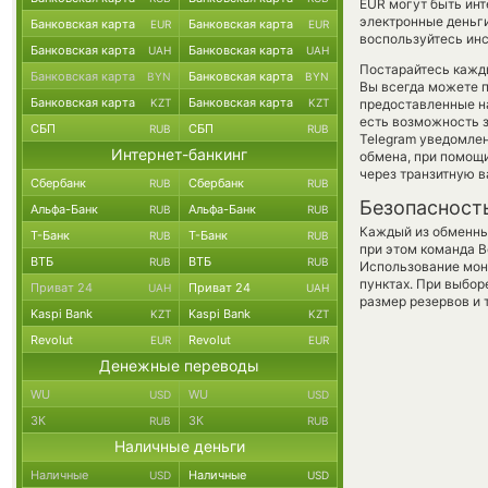
EUR могут быть инт
электронные деньги
Банковская карта
Банковская карта
EUR
EUR
воспользуйтесь инс
Банковская карта
Банковская карта
UAH
UAH
Постарайтесь кажд
Банковская карта
Банковская карта
BYN
BYN
Вы всегда можете 
Банковская карта
Банковская карта
KZT
KZT
предоставленные н
есть возможность 
СБП
СБП
RUB
RUB
Telegram уведомлен
Интернет-банкинг
обмена, при помощ
через транзитную в
Сбербанк
Сбербанк
RUB
RUB
Безопасност
Альфа-Банк
Альфа-Банк
RUB
RUB
Каждый из обменны
Т-Банк
Т-Банк
RUB
RUB
при этом команда 
ВТБ
ВТБ
RUB
RUB
Использование мон
пунктах. При выбор
Приват 24
Приват 24
UAH
UAH
размер резервов и 
Kaspi Bank
Kaspi Bank
KZT
KZT
Revolut
Revolut
EUR
EUR
Денежные переводы
WU
WU
USD
USD
ЗК
ЗК
RUB
RUB
Наличные деньги
Наличные
Наличные
USD
USD