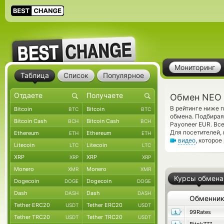
Мониторинг
Таблица
Список
Популярное
Обмен NEO 
В рейтинге ниже 
Bitcoin
Bitcoin
BTC
BTC
обмена. Подбирая
Bitcoin Cash
Bitcoin Cash
BCH
BCH
Payoneer EUR. Вс
Для посетителей,
Ethereum
Ethereum
ETH
ETH
видео
, которо
Litecoin
Litecoin
LTC
LTC
XRP
XRP
XRP
XRP
Monero
Monero
XMR
XMR
Курсы обмена
Dogecoin
Dogecoin
DOGE
DOGE
Dash
Dash
DASH
DASH
Обменни
Tether ERC20
Tether ERC20
USDT
USDT
99Rates
Tether TRC20
Tether TRC20
USDT
USDT