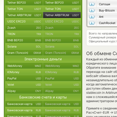
Tether BEP20
Tether BEP20
USDT
USDT
Сатоши
Tether TON
Tether TON
USDT
USDT
Buy-Bitcoin
Tether ARBITRUM
Tether ARBITRUM
USDT
USDT
Ant
USDC ERC20
USDC ERC20
USDC
USDC
CashRocket
Zcash
Zcash
ZEC
ZEC
Всего по направле
TRON
TRON
TRX
TRX
Суммарный резерв
BNB BEP20
BNB BEP20
BNB
BNB
Официальный курс
Solana
Solana
SOL
SOL
Об обмене C
Gram (Toncoin)
Gram (Toncoin)
GRAM
GRAM
Электронные деньги
Каждый из обменник
юридического лица
WebMoney
WebMoney
WMZ
WMZ
Обратите внимание 
перехода на сайт о
ЮMoney
ЮMoney
RUB
RUB
вебсайт обмена ва
PayPal
PayPal
USD
USD
незамедлительно об
когда автоматичес
Volet
Volet
USD
USD
доступен обмен дене
Alipay
Alipay
CNY
CNY
stablecoin in Arbi
Банковские счета и карты
нам о сложившейся
администратором об
Банковская карта
Банковская карта
USD
USD
Примите к сведению
Банковская карта
Банковская карта
RUB
RUB
→
РасчСчет-EUR
US
Банковская карта
Банковская карта
разу не меняли эле
EUR
EUR