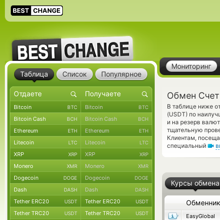
Мониторинг
Таблица
Список
Популярное
Обмен Счет
В таблице ниже о
Bitcoin
Bitcoin
BTC
BTC
(USDT) по наилуч
Bitcoin Cash
Bitcoin Cash
BCH
BCH
и на резерв валю
тщательную прове
Ethereum
Ethereum
ETH
ETH
Клиентам, посеща
Litecoin
Litecoin
LTC
LTC
специальный
в
XRP
XRP
XRP
XRP
Monero
Monero
XMR
XMR
Dogecoin
Dogecoin
DOGE
DOGE
Курсы обмена
Dash
Dash
DASH
DASH
Tether ERC20
Tether ERC20
USDT
USDT
Обменни
Tether TRC20
Tether TRC20
USDT
USDT
EasyGlobal