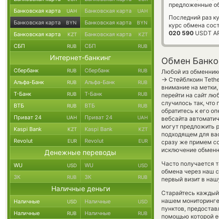
предложенные об
Банковская карта
Банковская карта
UAH
UAH
Последний раз к
Банковская карта
Банковская карта
BYN
BYN
курс обмена сос
020 590
USDT A
Банковская карта
Банковская карта
KZT
KZT
СБП
СБП
RUB
RUB
Интернет-банкинг
Обмен Банко
Сбербанк
Сбербанк
RUB
RUB
Любой из обменнико
→
Стейблкоин Tethe
Альфа-Банк
Альфа-Банк
RUB
RUB
внимание на метки,
Т-Банк
Т-Банк
RUB
RUB
перейти на сайт лю
случилось так, что
ВТБ
ВТБ
RUB
RUB
обратитесь к его о
Приват 24
Приват 24
UAH
UAH
вебсайта автомати
могут предложить ру
Kaspi Bank
Kaspi Bank
KZT
KZT
подходящем для вас
Revolut
Revolut
EUR
EUR
сразу же примем с
исключение обменно
Денежные переводы
Часто получается т
WU
WU
USD
USD
обмена через наш с
ЗК
ЗК
RUB
RUB
первый визит в наш
Наличные деньги
Старайтесь каждый
нашем мониторинге
Наличные
Наличные
USD
USD
пунктов, предостав
Наличные
Наличные
RUB
RUB
помощью которой ес