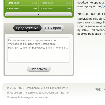
сообщение сразу же
Наличные
Наличные
EUR
EUR
помощи функции
Дв
Наличные
Наличные
UAH
UAH
Безопасност
Каждый из обменны
при этом команда 
Использование мон
Предложения
BTC-кран
пунктах. При выбор
размер резервов и 
© 2007-2026 BestChange. Знаем, где обменять!
Информация на сайте предназначена для лиц 18+
Условия
&
Конфиденциальность