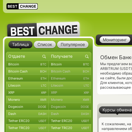
Мониторинг
Таблица
Список
Популярное
Обмен Банк
Мы предлагаем ва
Bitcoin
Bitcoin
BTC
BTC
ARBITRUM (USDT) 
Bitcoin Cash
Bitcoin Cash
BCH
BCH
необходимо обращ
на сайте, были д
Ethereum
Ethereum
ETH
ETH
Для клиентов, ко
Litecoin
Litecoin
LTC
LTC
рассказывающее о
XRP
XRP
XRP
XRP
Monero
Monero
XMR
XMR
Dogecoin
Dogecoin
DOGE
DOGE
Курсы обмена
Dash
Dash
DASH
DASH
Tether ERC20
Tether ERC20
USDT
USDT
К сожалению, на
Tether TRC20
Tether TRC20
USDT
USDT
направлением об