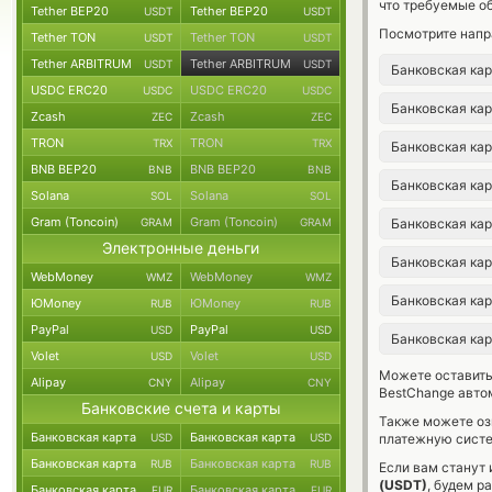
что требуемые о
Tether BEP20
Tether BEP20
USDT
USDT
Посмотрите напр
Tether TON
Tether TON
USDT
USDT
Tether ARBITRUM
Tether ARBITRUM
USDT
USDT
Банковская ка
USDC ERC20
USDC ERC20
USDC
USDC
Банковская ка
Zcash
Zcash
ZEC
ZEC
TRON
TRON
TRX
TRX
Банковская ка
BNB BEP20
BNB BEP20
BNB
BNB
Банковская ка
Solana
Solana
SOL
SOL
Gram (Toncoin)
Gram (Toncoin)
GRAM
GRAM
Банковская ка
Электронные деньги
Банковская ка
WebMoney
WebMoney
WMZ
WMZ
Банковская ка
ЮMoney
ЮMoney
RUB
RUB
PayPal
PayPal
USD
USD
Банковская ка
Volet
Volet
USD
USD
Можете оставит
Alipay
Alipay
CNY
CNY
BestChange авто
Банковские счета и карты
Также можете о
Банковская карта
Банковская карта
USD
USD
платежную систе
Банковская карта
Банковская карта
RUB
RUB
Если вам станут
(USDT)
, будем р
Банковская карта
Банковская карта
EUR
EUR