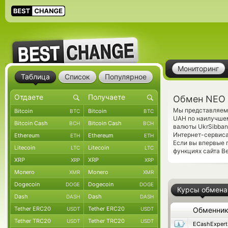
Мониторинг
Таблица
Список
Популярное
Обмен NEO 
Мы представляем 
Bitcoin
Bitcoin
BTC
BTC
UAH по наилучшем
Bitcoin Cash
Bitcoin Cash
BCH
BCH
валюты UkrSibban
Интернет-сервиса
Ethereum
Ethereum
ETH
ETH
Если вы впервые 
Litecoin
Litecoin
LTC
LTC
функциях сайта Be
XRP
XRP
XRP
XRP
Monero
Monero
XMR
XMR
Dogecoin
Dogecoin
DOGE
DOGE
Курсы обмена
Dash
Dash
DASH
DASH
Tether ERC20
Tether ERC20
USDT
USDT
Обменни
Tether TRC20
Tether TRC20
USDT
USDT
ECashExpert