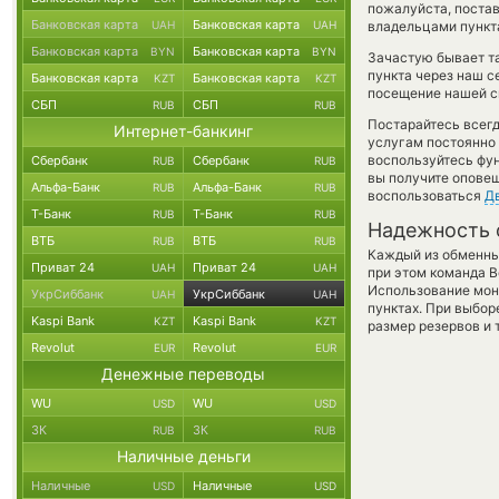
пожалуйста, поста
Банковская карта
Банковская карта
UAH
UAH
владельцами пункта
Банковская карта
Банковская карта
BYN
BYN
Зачастую бывает та
пункта через наш с
Банковская карта
Банковская карта
KZT
KZT
посещение нашей си
СБП
СБП
RUB
RUB
Постарайтесь всег
Интернет-банкинг
услугам постоянно
воспользуйтесь фу
Сбербанк
Сбербанк
RUB
RUB
вы получите оповещ
Альфа-Банк
Альфа-Банк
RUB
RUB
воспользоваться
Д
Т-Банк
Т-Банк
RUB
RUB
Надежность 
ВТБ
ВТБ
RUB
RUB
Каждый из обменны
Приват 24
Приват 24
UAH
UAH
при этом команда 
Использование мон
УкрСиббанк
УкрСиббанк
UAH
UAH
пунктах. При выбор
Kaspi Bank
Kaspi Bank
KZT
KZT
размер резервов и 
Revolut
Revolut
EUR
EUR
Денежные переводы
WU
WU
USD
USD
ЗК
ЗК
RUB
RUB
Наличные деньги
Наличные
Наличные
USD
USD