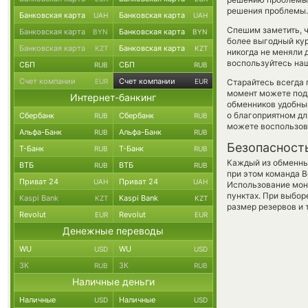
решения проблемы.
Банковская карта
Банковская карта
UAH
UAH
Спешим заметить, ч
Банковская карта
Банковская карта
BYN
BYN
более выгодный ку
Банковская карта
Банковская карта
KZT
KZT
никогда не меняли 
воспользуйтесь наш
СБП
СБП
RUB
RUB
Счет компании
Счет компании
EUR
EUR
Старайтесь всегда
момент можете под
Интернет-банкинг
обменников удобный
о благоприятном для
Сбербанк
Сбербанк
RUB
RUB
можете воспользо
Альфа-Банк
Альфа-Банк
RUB
RUB
Безопасност
Т-Банк
Т-Банк
RUB
RUB
Каждый из обменны
ВТБ
ВТБ
RUB
RUB
при этом команда 
Приват 24
Приват 24
UAH
UAH
Использование мон
пунктах. При выбор
Kaspi Bank
Kaspi Bank
KZT
KZT
размер резервов и 
Revolut
Revolut
EUR
EUR
Денежные переводы
WU
WU
USD
USD
ЗК
ЗК
RUB
RUB
Наличные деньги
Наличные
Наличные
USD
USD