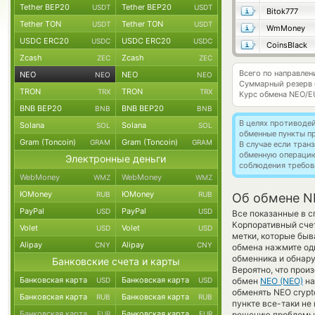
Tether BEP20
Tether BEP20
USDT
USDT
Bitok777
Tether TON
Tether TON
USDT
USDT
WmMoney
USDC ERC20
USDC ERC20
USDC
USDC
CoinsBlack
Zcash
Zcash
ZEC
ZEC
Всего по направле
NEO
NEO
NEO
NEO
Суммарный резерв
TRON
TRON
TRX
TRX
Курс обмена
NEO/E
BNB BEP20
BNB BEP20
BNB
BNB
В целях противоде
Solana
Solana
SOL
SOL
обменные пункты п
Gram (Toncoin)
Gram (Toncoin)
GRAM
GRAM
В случае если тра
обменную операци
Электронные деньги
соблюдения требов
WebMoney
WebMoney
WMZ
WMZ
ЮMoney
ЮMoney
RUB
RUB
Об обмене N
PayPal
PayPal
USD
USD
Все показанные в 
Корпоративный счет
Volet
Volet
USD
USD
метки, которые быв
Alipay
Alipay
CNY
CNY
обмена нажмите оди
обменника и обнару
Банковские счета и карты
Вероятно, что прои
Банковская карта
Банковская карта
USD
USD
обмен
NEO (NEO)
на
обменять NEO crypto
Банковская карта
Банковская карта
RUB
RUB
пункте все-таки не
Банковская карта
Банковская карта
EUR
EUR
решению проблемы с