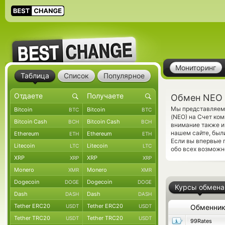
Мониторинг
Таблица
Список
Популярное
Обмен NEO 
Мы представляем 
Bitcoin
Bitcoin
BTC
BTC
(NEO) на Счет ко
Bitcoin Cash
Bitcoin Cash
BCH
BCH
внимание также и
нашем сайте, был
Ethereum
Ethereum
ETH
ETH
Если вы впервые 
Litecoin
Litecoin
LTC
LTC
обо всех возможн
XRP
XRP
XRP
XRP
Monero
Monero
XMR
XMR
Dogecoin
Dogecoin
DOGE
DOGE
Курсы обмена
Dash
Dash
DASH
DASH
Tether ERC20
Tether ERC20
USDT
USDT
Обменни
Tether TRC20
Tether TRC20
USDT
USDT
99Rates