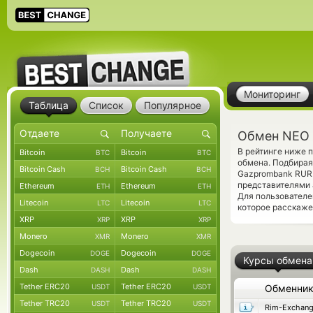
Мониторинг
Таблица
Список
Популярное
Обмен NEO 
В рейтинге ниже 
Bitcoin
Bitcoin
BTC
BTC
обмена. Подбирая
Bitcoin Cash
Bitcoin Cash
BCH
BCH
Gazprombank RUR.
представителями
Ethereum
Ethereum
ETH
ETH
Для пользователе
Litecoin
Litecoin
LTC
LTC
которое расскаже
XRP
XRP
XRP
XRP
Monero
Monero
XMR
XMR
Dogecoin
Dogecoin
DOGE
DOGE
Курсы обмена
Dash
Dash
DASH
DASH
Tether ERC20
Tether ERC20
USDT
USDT
Обменни
Tether TRC20
Tether TRC20
USDT
USDT
Rim-Exchan