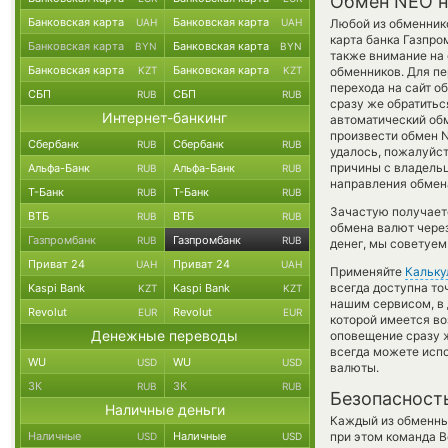
Обмен NEO н
Банковская карта
Банковская карта
UAH
UAH
Любой из обменнико
карта банка Газпро
Банковская карта
Банковская карта
BYN
BYN
также внимание на 
Банковская карта
Банковская карта
KZT
KZT
обменников. Для пе
перехода на сайт о
СБП
СБП
RUB
RUB
сразу же обратитьс
Интернет-банкинг
автоматический о
произвести обмен N
Сбербанк
Сбербанк
RUB
RUB
удалось, пожалуйс
причины с владельц
Альфа-Банк
Альфа-Банк
RUB
RUB
направления обмен
Т-Банк
Т-Банк
RUB
RUB
Зачастую получаетс
ВТБ
ВТБ
RUB
RUB
обмена валют через
Газпромбанк
Газпромбанк
RUB
RUB
денег, мы советуем
Приват 24
Приват 24
UAH
UAH
Применяйте
Кальку
всегда доступна т
Kaspi Bank
Kaspi Bank
KZT
KZT
нашим сервисом, в 
Revolut
Revolut
EUR
EUR
которой имеется во
Денежные переводы
оповещение сразу ж
всегда можете исп
WU
WU
USD
USD
валюты.
ЗК
ЗК
RUB
RUB
Безопасност
Наличные деньги
Каждый из обменны
Наличные
Наличные
при этом команда 
USD
USD