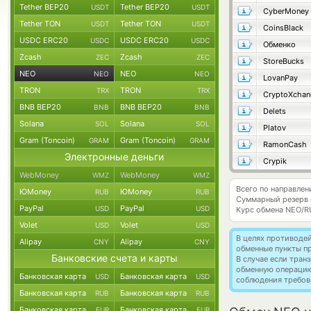
Tether BEP20
Tether BEP20
USDT
USDT
CyberMoney
Tether TON
Tether TON
USDT
USDT
CoinsBlack
USDC ERC20
USDC ERC20
USDC
USDC
Обменко
Zcash
Zcash
ZEC
ZEC
StoreBucks
NEO
NEO
NEO
NEO
LovanPay
TRON
TRON
TRX
TRX
CryptoXchan
BNB BEP20
BNB BEP20
BNB
BNB
Delets
Solana
Solana
SOL
SOL
Platov
Gram (Toncoin)
Gram (Toncoin)
GRAM
GRAM
RamonCash
Электронные деньги
Crypik
WebMoney
WebMoney
WMZ
WMZ
Всего по направле
ЮMoney
ЮMoney
RUB
RUB
Суммарный резерв
PayPal
PayPal
USD
USD
Курс обмена
NEO/R
Volet
Volet
USD
USD
В целях противоде
Alipay
Alipay
CNY
CNY
обменные пункты п
Банковские счета и карты
В случае если тра
обменную операци
Банковская карта
Банковская карта
USD
USD
соблюдения требов
Банковская карта
Банковская карта
RUB
RUB
Банковская карта
Банковская карта
EUR
EUR