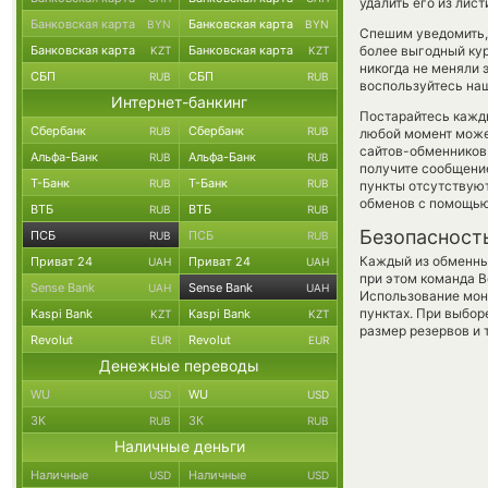
удалить его из лис
Банковская карта
Банковская карта
BYN
BYN
Спешим уведомить,
Банковская карта
Банковская карта
более выгодный ку
KZT
KZT
никогда не меняли 
СБП
СБП
RUB
RUB
воспользуйтесь наш
Интернет-банкинг
Постарайтесь кажд
Сбербанк
Сбербанк
RUB
RUB
любой момент може
сайтов-обменников 
Альфа-Банк
Альфа-Банк
RUB
RUB
получите сообщение
Т-Банк
Т-Банк
RUB
RUB
пункты отсутствую
обменов с помощью
ВТБ
ВТБ
RUB
RUB
Безопасност
ПСБ
ПСБ
RUB
RUB
Каждый из обменны
Приват 24
Приват 24
UAH
UAH
при этом команда 
Sense Bank
Sense Bank
UAH
UAH
Использование мон
пунктах. При выбор
Kaspi Bank
Kaspi Bank
KZT
KZT
размер резервов и 
Revolut
Revolut
EUR
EUR
Денежные переводы
WU
WU
USD
USD
ЗК
ЗК
RUB
RUB
Наличные деньги
Наличные
Наличные
USD
USD