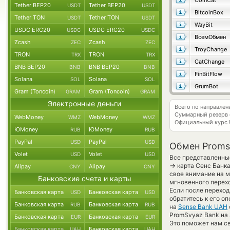
CoinCat
Tether BEP20
Tether BEP20
USDT
USDT
BitcoinBox
Tether TON
Tether TON
USDT
USDT
WayBit
USDC ERC20
USDC ERC20
USDC
USDC
ВсемОбмен
Zcash
Zcash
ZEC
ZEC
TroyChange
TRON
TRON
TRX
TRX
CatChange
BNB BEP20
BNB BEP20
BNB
BNB
FinBitFlow
Solana
Solana
SOL
SOL
GrumBot
Gram (Toncoin)
Gram (Toncoin)
GRAM
GRAM
Электронные деньги
Всего по направле
Суммарный резерв
WebMoney
WebMoney
WMZ
WMZ
Официальный курс
ЮMoney
ЮMoney
RUB
RUB
PayPal
PayPal
USD
USD
Обмен Proms
Volet
Volet
USD
USD
Все представленные
→
карта Сенс Банка
Alipay
Alipay
CNY
CNY
свое внимание на м
Банковские счета и карты
мгновенного перехо
Если после перехо
Банковская карта
Банковская карта
USD
USD
обратитесь к его о
Банковская карта
Банковская карта
RUB
RUB
на
Sense Bank UAH
PromSvyaz Bank на 
Банковская карта
Банковская карта
EUR
EUR
Это поможет нам с
Банковская карта
Банковская карта
UAH
UAH