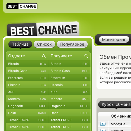
Мониторинг
Таблица
Список
Популярное
Обмен Пром
Здесь отмечены о
Bitcoin
Bitcoin
BTC
BTC
наилучшим курсам
Bitcoin Cash
Bitcoin Cash
BCH
BCH
необходимой валю
Если вы решили в
Ethereum
Ethereum
ETH
ETH
которое расскаже
Litecoin
Litecoin
LTC
LTC
XRP
XRP
XRP
XRP
Monero
Monero
XMR
XMR
Курсы обмена
Dogecoin
Dogecoin
DOGE
DOGE
Dash
Dash
DASH
DASH
Обменни
Tether ERC20
Tether ERC20
USDT
USDT
MoneyCame
Tether TRC20
Tether TRC20
USDT
USDT