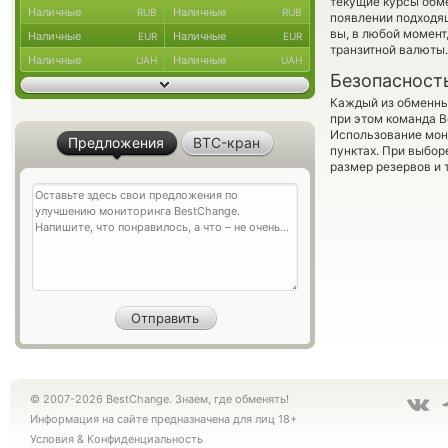
текущие курсы обм
Наличные
Наличные
RUB
RUB
появлении подходящ
вы, в любой момен
Наличные
Наличные
EUR
EUR
транзитной валюты.
Наличные
Наличные
UAH
UAH
Безопасност
Каждый из обменны
при этом команда 
Использование мон
Предложения
BTC-кран
пунктах. При выбор
размер резервов и 
© 2007-2026 BestChange. Знаем, где обменять!
Информация на сайте предназначена для лиц 18+
Условия
&
Конфиденциальность