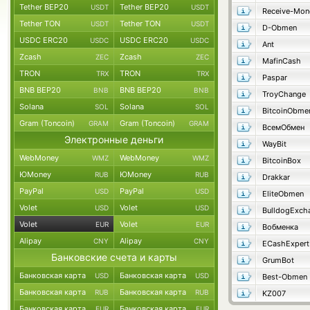
Tether BEP20
Tether BEP20
USDT
USDT
Receive-Mon
Tether TON
Tether TON
USDT
USDT
D-Obmen
USDC ERC20
USDC ERC20
USDC
USDC
Ant
Zcash
Zcash
ZEC
ZEC
MafinCash
TRON
TRON
TRX
TRX
Paspar
BNB BEP20
BNB BEP20
BNB
BNB
TroyChange
Solana
Solana
SOL
SOL
BitcoinObme
Gram (Toncoin)
Gram (Toncoin)
GRAM
GRAM
ВсемОбмен
Электронные деньги
WayBit
WebMoney
WebMoney
WMZ
WMZ
BitcoinBox
ЮMoney
ЮMoney
RUB
RUB
Drakkar
PayPal
PayPal
USD
USD
EliteObmen
Volet
Volet
USD
USD
BulldogExch
Volet
Volet
EUR
EUR
Вобменка
Alipay
Alipay
CNY
CNY
ECashExpert
Банковские счета и карты
GrumBot
Банковская карта
Банковская карта
USD
USD
Best-Obmen
Банковская карта
Банковская карта
RUB
RUB
KZ007
Банковская карта
Банковская карта
EUR
EUR