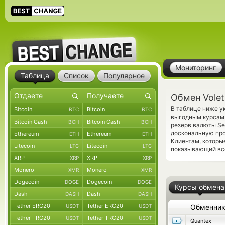
Мониторинг
Таблица
Список
Популярное
Обмен Volet
В таблице ниже у
Bitcoin
Bitcoin
BTC
BTC
выгодным курсам 
Bitcoin Cash
Bitcoin Cash
BCH
BCH
резерв валюты Se
доскональную про
Ethereum
Ethereum
ETH
ETH
Клиентам, которы
Litecoin
Litecoin
LTC
LTC
показывающий все
XRP
XRP
XRP
XRP
Monero
Monero
XMR
XMR
Dogecoin
Dogecoin
DOGE
DOGE
Курсы обмена
Dash
Dash
DASH
DASH
Tether ERC20
Tether ERC20
USDT
USDT
Обменни
Tether TRC20
Tether TRC20
USDT
USDT
Quantex