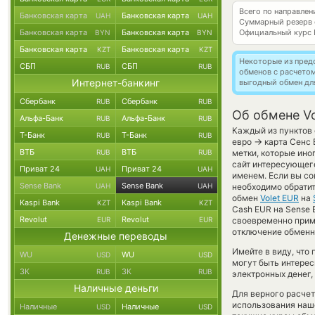
Всего по направлен
Банковская карта
Банковская карта
UAH
UAH
Суммарный резерв
Банковская карта
Банковская карта
Официальный курс
BYN
BYN
Банковская карта
Банковская карта
KZT
KZT
Некоторые из пред
СБП
СБП
RUB
RUB
обменов с расчето
Интернет-банкинг
выгодный обмен дл
Сбербанк
Сбербанк
RUB
RUB
Об обмене Vo
Альфа-Банк
Альфа-Банк
RUB
RUB
Каждый из пунктов 
Т-Банк
Т-Банк
RUB
RUB
→
евро
карта Сенс 
ВТБ
ВТБ
RUB
RUB
метки, которые ино
сайт интересующего
Приват 24
Приват 24
UAH
UAH
именем. Если вы со
Sense Bank
Sense Bank
UAH
UAH
необходимо обратит
обмен
Volet EUR
на
Kaspi Bank
Kaspi Bank
KZT
KZT
Cash EUR на Sense 
Revolut
Revolut
EUR
EUR
своевременно прим
отключение обменно
Денежные переводы
Имейте в виду, что
WU
WU
USD
USD
могут быть интерес
ЗК
ЗК
RUB
RUB
электронных денег,
Наличные деньги
Для верного расчет
использования наше
Наличные
Наличные
USD
USD