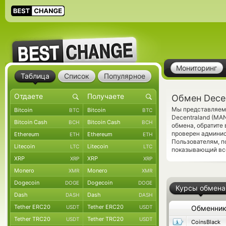
Мониторинг
Таблица
Список
Популярное
Обмен Decen
Мы представляем 
Bitcoin
Bitcoin
BTC
BTC
Decentraland (MA
Bitcoin Cash
Bitcoin Cash
BCH
BCH
обмена, обратите
проверен админис
Ethereum
Ethereum
ETH
ETH
Пользователям, 
Litecoin
Litecoin
LTC
LTC
показывающий все
XRP
XRP
XRP
XRP
Monero
Monero
XMR
XMR
Dogecoin
Dogecoin
DOGE
DOGE
Курсы обмена
Dash
Dash
DASH
DASH
Tether ERC20
Tether ERC20
USDT
USDT
Обменни
Tether TRC20
Tether TRC20
USDT
USDT
CoinsBlack