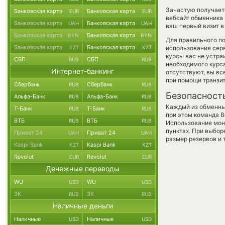
Зачастую получаетс
Банковская карта
Банковская карта
EUR
EUR
вебсайт обменника 
Банковская карта
Банковская карта
UAH
UAH
ваш первый визит в
Банковская карта
Банковская карта
BYN
BYN
Для правильного по
Банковская карта
Банковская карта
KZT
KZT
использования серв
курсы вас не устра
СБП
СБП
RUB
RUB
необходимого курса
Интернет-банкинг
отсутствуют, вы в
при помощи транзи
Сбербанк
Сбербанк
RUB
RUB
Безопасност
Альфа-Банк
Альфа-Банк
RUB
RUB
Каждый из обменны
Т-Банк
Т-Банк
RUB
RUB
при этом команда 
ВТБ
ВТБ
RUB
RUB
Использование мон
пунктах. При выбор
Приват 24
Приват 24
UAH
UAH
размер резервов и 
Kaspi Bank
Kaspi Bank
KZT
KZT
Revolut
Revolut
EUR
EUR
Денежные переводы
WU
WU
USD
USD
ЗК
ЗК
RUB
RUB
Наличные деньги
Наличные
Наличные
USD
USD