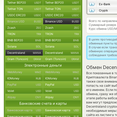
Tether BEP20
Tether BEP20
USDT
USDT
Ex-Bank
Tether TON
Tether TON
USDT
USDT
Crypik
USDC ERC20
USDC ERC20
USDC
USDC
Всего по направлен
Binance USD
Binance USD
BUSD
BUSD
Суммарный резерв
Zcash
Zcash
ZEC
ZEC
Курс обмена
USD/M
TRON
TRON
TRX
TRX
В целях противоде
BNB BEP20
BNB BEP20
BNB
BNB
обменные пункты п
Solana
Solana
SOL
SOL
В случае если тра
обменную операци
Decentraland
Decentraland
MANA
MANA
соблюдения требов
Gram (Toncoin)
Gram (Toncoin)
GRAM
GRAM
Электронные деньги
Обмен Decent
WebMoney
WebMoney
WMZ
WMZ
Все показанные в 
Криптовалюта Bina
ЮMoney
ЮMoney
RUB
RUB
также свое внимани
PayPal
PayPal
USD
USD
попасть на сайт вы
его именем. Если п
Volet
Volet
USD
USD
обмена, сразу же о
Alipay
Alipay
CNY
CNY
этапе работы вебс
вам могут предложи
Банковские счета и карты
Decentraland crypt
Банковская карта
Банковская карта
USD
USD
необходимые меры:
сайта из листинга 
Банковская карта
Банковская карта
RUB
RUB