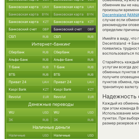
обменник вы не наш
Банковская карта
Банковская карта
UAH
UAH
произошли временн
Банковская карта
Банковская карта
BYN
BYN
Decentraland (MANA
случае если обменят
Банковская карта
Банковская карта
KZT
KZT
рекомендуем опове
Банковский счет
Банковский счет
GBP
GBP
определим причины
СБП
СБП
RUB
RUB
Имейте в виду, что
→
Decentraland
Банк
Интернет-банкинг
появились трудност
Сбербанк
Сбербанк
RUB
RUB
воспользоваться по
Альфа-Банк
Альфа-Банк
RUB
RUB
Старайтесь каждый
услугам всегда до
Т-Банк
Т-Банк
RUB
RUB
обменных пунктов п
ВТБ
ВТБ
RUB
RUB
получите оповещени
пунктов обмена, п
Приват 24
Приват 24
UAH
UAH
транзитную валюту
Kaspi Bank
Kaspi Bank
KZT
KZT
Надежность 
Revolut
Revolut
EUR
EUR
Каждый из обменны
Денежные переводы
при этом команда 
WU
WU
USD
USD
Использование мон
пунктах. При выбор
ЗК
ЗК
RUB
RUB
размер резервов и 
Наличные деньги
Наличные
Наличные
USD
USD