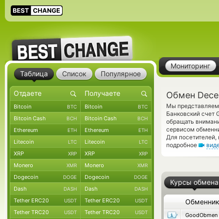
Мониторинг
Таблица
Список
Популярное
Обмен Dece
Мы представляем 
Bitcoin
Bitcoin
BTC
BTC
Банковский счет 
Bitcoin Cash
Bitcoin Cash
BCH
BCH
обращать внимани
сервисом обменни
Ethereum
Ethereum
ETH
ETH
Для посетителей,
Litecoin
Litecoin
LTC
LTC
подробное
вид
XRP
XRP
XRP
XRP
Monero
Monero
XMR
XMR
Dogecoin
Dogecoin
DOGE
DOGE
Курсы обмена
Dash
Dash
DASH
DASH
Tether ERC20
Tether ERC20
USDT
USDT
Обменни
Tether TRC20
Tether TRC20
USDT
USDT
GoodObmen