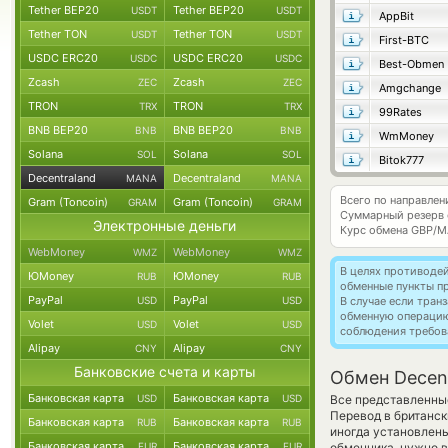
Tether BEP20
Tether BEP20
USDT
USDT
AppBit
Tether TON
Tether TON
USDT
USDT
First-BTC
USDC ERC20
USDC ERC20
USDC
USDC
Best-Obmen
Zcash
Zcash
ZEC
ZEC
Amgchange
TRON
TRON
TRX
TRX
99Rates
BNB BEP20
BNB BEP20
BNB
BNB
WmMoney
Solana
Solana
SOL
SOL
Bitok777
Decentraland
Decentraland
MANA
MANA
Всего по направлен
Gram (Toncoin)
Gram (Toncoin)
GRAM
GRAM
Суммарный резерв
Электронные деньги
Курс обмена
GBP/M
WebMoney
WebMoney
WMZ
WMZ
В целях противоде
ЮMoney
ЮMoney
RUB
RUB
обменные пункты п
PayPal
PayPal
USD
USD
В случае если тра
обменную операци
Volet
Volet
USD
USD
соблюдения требов
Alipay
Alipay
CNY
CNY
Банковские счета и карты
Обмен Decent
Банковская карта
Банковская карта
USD
USD
Все представленны
Перевод в британск
Банковская карта
Банковская карта
RUB
RUB
иногда установлены
Банковская карта
Банковская карта
EUR
EUR
обменника, нужно в