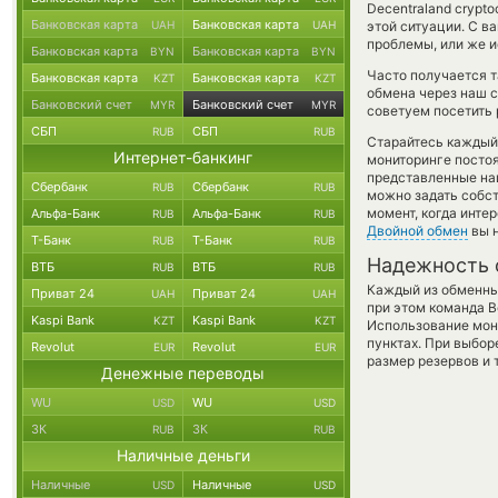
Decentraland cryptoc
Банковская карта
Банковская карта
UAH
UAH
этой ситуации. С 
проблемы, или же и
Банковская карта
Банковская карта
BYN
BYN
Часто получается т
Банковская карта
Банковская карта
KZT
KZT
обмена через наш с
Банковский счет
Банковский счет
MYR
MYR
советуем посетить 
СБП
СБП
RUB
RUB
Старайтесь каждый
Интернет-банкинг
мониторинге посто
представленные на
Сбербанк
Сбербанк
RUB
RUB
можно задать собст
момент, когда инте
Альфа-Банк
Альфа-Банк
RUB
RUB
Двойной обмен
вы н
Т-Банк
Т-Банк
RUB
RUB
Надежность 
ВТБ
ВТБ
RUB
RUB
Каждый из обменны
Приват 24
Приват 24
UAH
UAH
при этом команда 
Kaspi Bank
Kaspi Bank
KZT
KZT
Использование мон
пунктах. При выбор
Revolut
Revolut
EUR
EUR
размер резервов и 
Денежные переводы
WU
WU
USD
USD
ЗК
ЗК
RUB
RUB
Наличные деньги
Наличные
Наличные
USD
USD