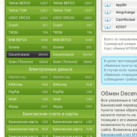
Tether BEP20
Tether BEP20
USDT
USDT
AppBit
Tether TON
Tether TON
USDT
USDT
Amgchange
USDC ERC20
USDC ERC20
USDC
USDC
CashRocket
Zcash
Zcash
ZEC
ZEC
KZ007
TRON
TRON
TRX
TRX
Всего по направлен
BNB BEP20
BNB BEP20
BNB
BNB
Суммарный резерв
Solana
Solana
SOL
SOL
Курс обмена
MYR/
Decentraland
Decentraland
MANA
MANA
В целях противоде
Gram (Toncoin)
Gram (Toncoin)
GRAM
GRAM
обменные пункты п
Электронные деньги
В случае если тра
обменную операци
WebMoney
WebMoney
WMZ
WMZ
соблюдения требов
ЮMoney
ЮMoney
RUB
RUB
PayPal
PayPal
USD
USD
Обмен Decent
Volet
Volet
USD
USD
Все указанные в т
Банковский перево
Alipay
Alipay
CNY
CNY
пункта также обрат
Банковские счета и карты
можете попасть на
позиции с его имен
Банковская карта
Банковская карта
USD
USD
возможность осуще
Банковская карта
Банковская карта
RUB
RUB
сайта. Возможны ра
Банковский счет M
Банковская карта
Банковская карта
EUR
EUR