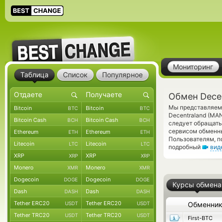
Мониторинг
Таблица
Список
Популярное
Обмен Dece
Мы представляем 
Bitcoin
Bitcoin
BTC
BTC
Decentraland (MA
Bitcoin Cash
Bitcoin Cash
BCH
BCH
следует обращать
сервисом обменны
Ethereum
Ethereum
ETH
ETH
Пользователям, п
Litecoin
Litecoin
LTC
LTC
подробный
вид
XRP
XRP
XRP
XRP
Monero
Monero
XMR
XMR
Dogecoin
Dogecoin
DOGE
DOGE
Курсы обмена
Dash
Dash
DASH
DASH
Tether ERC20
Tether ERC20
USDT
USDT
Обменни
Tether TRC20
Tether TRC20
USDT
USDT
First-BTC