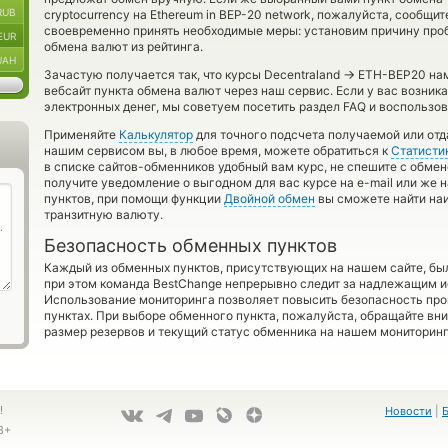
RUB
cryptocurrency на Ethereum in BEP-20 network, пожалуйста, сооб
своевременно принять необходимые меры: установим причину про
EUR
обмена валют из рейтинга.
UAH
→
Зачастую получается так, что курсы Decentraland
ETH-BEP20 намн
вебсайт пункта обмена валют через наш сервис. Если у вас возни
электронных денег, мы советуем посетить раздел FAQ и воспользов
Применяйте
Калькулятор
для точного подсчета получаемой или отд
нашим сервисом вы, в любое время, можете обратиться к
Статисти
в списке сайтов-обменников удобный вам курс, не спешите с обме
получите уведомление о выгодном для вас курсе на e-mail или же н
пунктов, при помощи функции
Двойной обмен
вы сможете найти наи
транзитную валюту.
Безопасность обменных пунктов
Каждый из обменных пунктов, присутствующих на нашем сайте, бы
при этом команда BestChange непрерывно следит за надлежащим и
Использование мониторинга позволяет повысить безопасность пр
пунктах. При выборе обменного пункта, пожалуйста, обращайте вн
размер резервов и текущий статус обменника на нашем мониторинг
!
Новости
|
8+