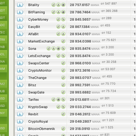
SDT
от 547 897
Bitality
28 757.6157
MANA
SDT
от 365 268
BitFlaming
28 786.7464
MANA
SDT
от 289
CyberMoney
28 845.5657
MANA
SDC
от 455
EasyBit
28 867.1384
MANA
ZEC
от 152
AlfaBit
28 934.0107
MANA
TRX
от 75 621
MarketExchange
28 934.0398
MANA
BNB
от 3 200
Sona
28 935.8474
MANA
SOL
от 3 200
LetsExchange
28 935.8474
MANA
ANA
от 30 258
SwapsCenter
28 968.0100
MANA
RAM
от 53 007
CryptoMonitor
28 972.3616
MANA
от 455
TheChange
28 983.0707
MANA
от 75 770
MZ
Bitsz
28 992.7591
MANA
от 75 724
RUB
SwapGate
28 993.6882
MANA
от 301
USD
Tarifex
29 013.6811
MANA
от 1 513
USD
KryptoSwap
29 033.2744
MANA
от 75 609
CNY
Revbit
29 046.2612
MANA
от 1 221
CryptoRoyal
29 049.2807
MANA
от 1 525
USD
BitcoinObmennik
29 318.0910
MANA
от 831
RUB