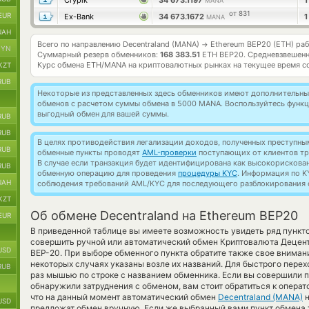
Crypik
34 673.1197
MANA
от 831
EUR
Ex-Bank
34 673.1672
MANA
UAH
Всего по направлению Decentraland (MANA)
Ethereum BEP20 (ETH) ра
→
BYN
Суммарный резерв обменников:
168 383.51
ETH BEP20.
Средневзвешенн
Курс обмена
ETH/MANA
на криптовалютных рынках на текущее время с
KZT
RUB
Некоторые из представленных здесь обменников имеют дополнительные
обменов с расчетом суммы обмена в 5000 MANA. Воспользуйтесь функ
выгодный обмен для вашей суммы.
RUB
RUB
В целях противодействия легализации доходов, полученных преступны
RUB
обменные пункты проводят
AML-проверки
поступающих от клиентов тр
В случае если транзакция будет идентифицирована как высокорискова
RUB
обменную операцию для проведения
процедуры KYC
. Информация по K
UAH
соблюдения требований AML/KYC для последующего разблокирования с
KZT
Об обмене Decentraland на Ethereum BEP20
EUR
В приведенной таблице вы имеете возможность увидеть ряд пункто
совершить ручной или автоматический обмен Криптовалюта Децен
USD
BEP-20. При выборе обменного пункта обратите также свое вниман
некоторых случаях указаны возле их названий. Для быстрого перех
RUB
раз мышью по строке с названием обменника. Если вы совершили п
обнаружили затруднения с обменом, вам стоит обратиться к операт
что на данный момент автоматический обмен
Decentraland (MANA)
USD
предложат обмен вручную. Если же выбранный вами пункт обмена т