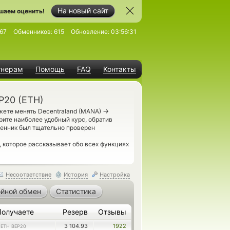
На новый сайт
шаем оценить!
67
Обменников:
615
Обновление:
03:56:31
тнерам
Помощь
FAQ
Контакты
P20 (ETH)
→
жете менять Decentraland (MANA)
ите наиболее удобный курс, обратив
менник был тщательно проверен
, которое рассказывает обо всех функциях
Несоответствие
История
Настройка
йной обмен
Статистика
Получаете
Резерв
Отзывы
1
3 104.93
1922
ETH BEP20