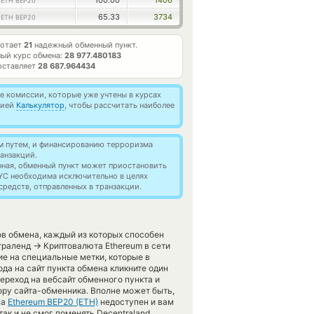
1
100.00
1406
ETH BEP20
1
65.33
3734
ETH BEP20
ботает
21
надежный обменный пункт.
ый курс обмена:
28 977.480183
оставляет
28 687.964434
 комиссии, которые уже учтены в курсах
цией
Калькулятор
, чтобы рассчитать наиболее
м путем, и финансированию терроризма
анзакций.
нная, обменный пункт может приостановить
YC необходима исключительно в целях
редств, отправленных в транзакции.
в обмена, каждый из которых способен
→
траленд
Криптовалюта Ethereum в сети
ие на специальные метки, которые в
ода на сайт пункта обмена кликните один
ереход на вебсайт обменного пункта и
ору сайта-обменника. Вполне может быть,
на
Ethereum BEP20 (ETH)
недоступен и вам
ак и не смог поменять Decentraland