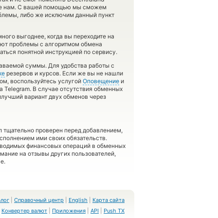
щите нам. С вашей помощью мы сможем
блемы, либо же исключим данный пункт
ого выгоднее, когда вы переходите на
кают проблемы с алгоритмом обмена
аться понятной инструкцией по сервису.
аваемой суммы. Для удобства работы с
ке
резервов и курсов. Если же вы не нашли
ном, воспользуйтесь услугой
Оповещение
и
а Telegram. В случае отсутствия обменных
лучший вариант двух обменов через
л тщательно проверен перед добавлением,
сполнением ими своих обязательств.
оводимых финансовых операций в обменных
имание на отзывы других пользователей,
е.
Блог
|
Справочный центр
|
English
|
Карта сайта
Конвертер валют
|
Приложения
|
API
|
Push TX