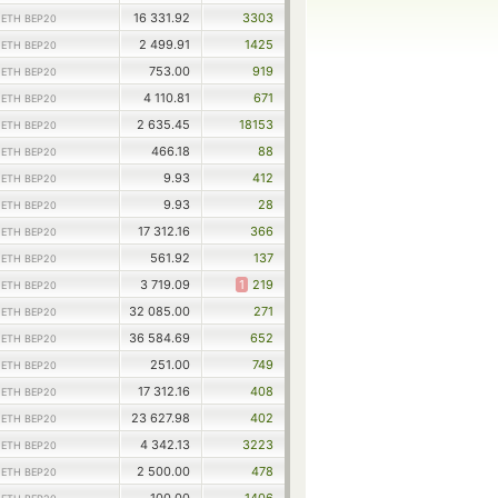
1
16 331.92
3303
ETH BEP20
1
2 499.91
1425
ETH BEP20
1
753.00
919
ETH BEP20
1
4 110.81
671
ETH BEP20
1
2 635.45
18153
ETH BEP20
1
466.18
88
ETH BEP20
1
9.93
412
ETH BEP20
1
9.93
28
ETH BEP20
1
17 312.16
366
ETH BEP20
1
561.92
137
ETH BEP20
1
3 719.09
1
219
ETH BEP20
1
32 085.00
271
ETH BEP20
1
36 584.69
652
ETH BEP20
1
251.00
749
ETH BEP20
1
17 312.16
408
ETH BEP20
1
23 627.98
402
ETH BEP20
1
4 342.13
3223
ETH BEP20
1
2 500.00
478
ETH BEP20