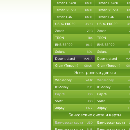
Tether TRC20
Tether TRC20
USDT
U
Tether BEP20
Tether BEP20
USDT
U
Tether TON
Tether TON
USDT
U
USDC ERC20
USDC ERC20
USDC
U
Zcash
Zcash
ZEC
TRON
TRON
TRX
BNB BEP20
BNB BEP20
BNB
Solana
Solana
SOL
Decentraland
Decentraland
MANA
M
Gram (Toncoin)
Gram (Toncoin)
GRAM
G
Электронные деньги
WebMoney
WebMoney
WMZ
W
ЮMoney
ЮMoney
RUB
PayPal
PayPal
USD
Volet
Volet
USD
Alipay
Alipay
CNY
Банковские счета и карты
Банковская карта
Банковская карта
USD
Банковская карта
Банковская карта
RUB