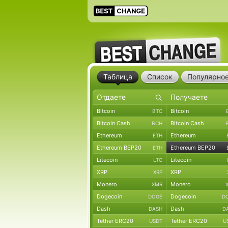
Таблица
Список
Популярно
Bitcoin
Bitcoin
BTC
Bitcoin Cash
Bitcoin Cash
BCH
Ethereum
Ethereum
ETH
Ethereum BEP20
Ethereum BEP20
ETH
Litecoin
Litecoin
LTC
XRP
XRP
XRP
Monero
Monero
XMR
Dogecoin
Dogecoin
DOGE
D
Dash
Dash
DASH
D
Tether ERC20
Tether ERC20
USDT
U