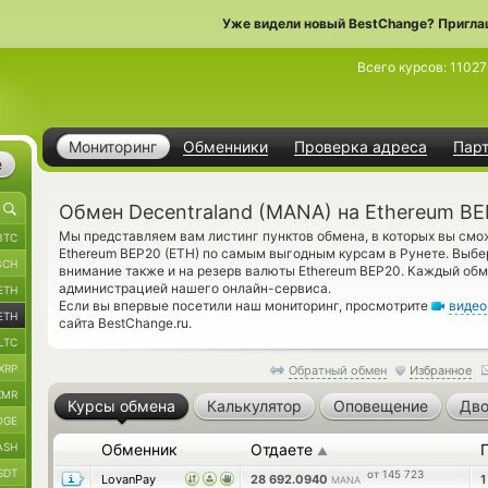
Уже видели новый BestChange? Пригла
Всего курсов:
11027
Мониторинг
Обменники
Проверка адреса
Пар
е
Обмен Decentraland (MANA) на Ethereum BE
Мы представляем вам листинг пунктов обмена, в которых вы смо
BTC
Ethereum BEP20 (ETH) по самым выгодным курсам в Рунете. Выбер
BCH
внимание также и на резерв валюты Ethereum BEP20. Каждый об
администрацией нашего онлайн-сервиса.
ETH
Если вы впервые посетили наш мониторинг, просмотрите
видео
ETH
сайта BestChange.ru.
LTC
XRP
Обратный обмен
Избранное
XMR
Курсы обмена
Калькулятор
Оповещение
Дво
OGE
ASH
Обменник
Отдаете
▲
SDT
от 145 723
LovanPay
28 692.0940
MANA