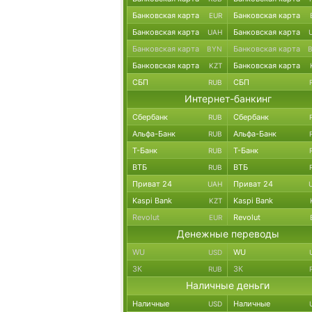
Банковская карта
Банковская карта
EUR
Банковская карта
Банковская карта
UAH
Банковская карта
Банковская карта
BYN
Банковская карта
Банковская карта
KZT
СБП
СБП
RUB
Интернет-банкинг
Сбербанк
Сбербанк
RUB
Альфа-Банк
Альфа-Банк
RUB
Т-Банк
Т-Банк
RUB
ВТБ
ВТБ
RUB
Приват 24
Приват 24
UAH
Kaspi Bank
Kaspi Bank
KZT
Revolut
Revolut
EUR
Денежные переводы
WU
WU
USD
ЗК
ЗК
RUB
Наличные деньги
Наличные
Наличные
USD