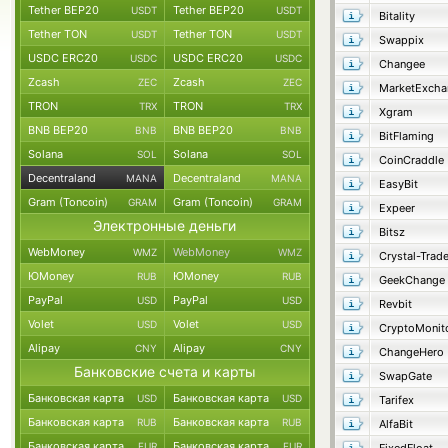
Tether BEP20
Tether BEP20
USDT
USDT
Bitality
Tether TON
Tether TON
USDT
USDT
Swappix
USDC ERC20
USDC ERC20
USDC
USDC
Changee
Zcash
Zcash
ZEC
ZEC
MarketExcha
TRON
TRON
TRX
TRX
Xgram
BNB BEP20
BNB BEP20
BNB
BNB
BitFlaming
Solana
Solana
SOL
SOL
CoinCraddle
Decentraland
Decentraland
MANA
MANA
EasyBit
Gram (Toncoin)
Gram (Toncoin)
GRAM
GRAM
Expeer
Электронные деньги
Bitsz
WebMoney
WebMoney
WMZ
WMZ
Crystal-Trad
ЮMoney
ЮMoney
RUB
RUB
GeekChange
PayPal
PayPal
USD
USD
Revbit
Volet
Volet
USD
USD
CryptoMonit
Alipay
Alipay
CNY
CNY
ChangeHero
Банковские счета и карты
SwapGate
Банковская карта
Банковская карта
USD
USD
Tarifex
Банковская карта
Банковская карта
RUB
RUB
AlfaBit
Банковская карта
Банковская карта
EUR
EUR