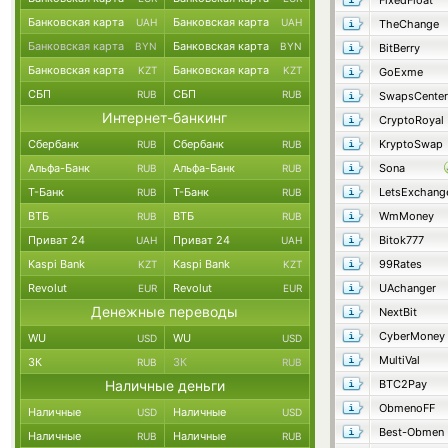
FixedFloat
Банковская карта
Банковская карта
UAH
UAH
TheChange
Банковская карта
Банковская карта
BYN
BYN
BitBerry
Банковская карта
Банковская карта
KZT
KZT
GoExme
СБП
СБП
RUB
RUB
SwapsCenter
Интернет-банкинг
CryptoRoyal
Сбербанк
Сбербанк
KryptoSwap
RUB
RUB
Альфа-Банк
Альфа-Банк
Sona
RUB
RUB
Т-Банк
Т-Банк
LetsExchang
RUB
RUB
ВТБ
ВТБ
WmMoney
RUB
RUB
Приват 24
Приват 24
Bitok777
UAH
UAH
Kaspi Bank
Kaspi Bank
99Rates
KZT
KZT
Revolut
Revolut
UAchanger
EUR
EUR
Денежные переводы
NextBit
CyberMoney
WU
WU
USD
USD
MultiVal
ЗК
ЗК
RUB
RUB
Наличные деньги
BTC2Pay
ObmenoFF
Наличные
Наличные
USD
USD
Best-Obmen
Наличные
Наличные
RUB
RUB