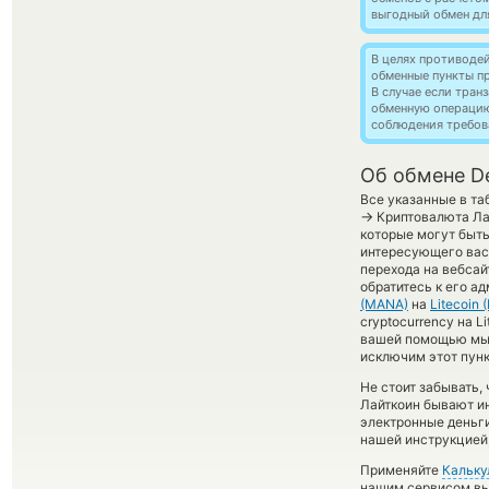
выгодный обмен дл
В целях противоде
обменные пункты п
В случае если тра
обменную операци
соблюдения требов
Об обмене De
Все указанные в та
→
Криптовалюта Лай
которые могут быть
интересующего вас 
перехода на вебса
обратитесь к его а
(MANA)
на
Litecoin 
cryptocurrency на L
вашей помощью мы 
исключим этот пунк
Не стоит забывать,
Лайткоин бывают ин
электронные деньги
нашей инструкцией,
Применяйте
Кальку
нашим сервисом вы,