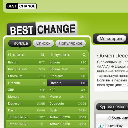
Мониторинг
Таблица
Список
Популярное
Обмен Decen
С помощью нашего
Bitcoin
Bitcoin
BTC
BTC
→
(MANA)
Litecoi
Bitcoin Cash
Bitcoin Cash
BCH
BCH
внимание также и
тщательную прове
Ethereum
Ethereum
ETH
ETH
Если вы в первый
Litecoin
Litecoin
LTC
LTC
всех функциях са
XRP
XRP
XRP
XRP
Monero
Monero
XMR
XMR
Dogecoin
Dogecoin
DOGE
DOGE
Курсы обмена
Dash
Dash
DASH
DASH
Tether ERC20
Tether ERC20
USDT
USDT
Обменни
Tether TRC20
Tether TRC20
USDT
USDT
LovanPay