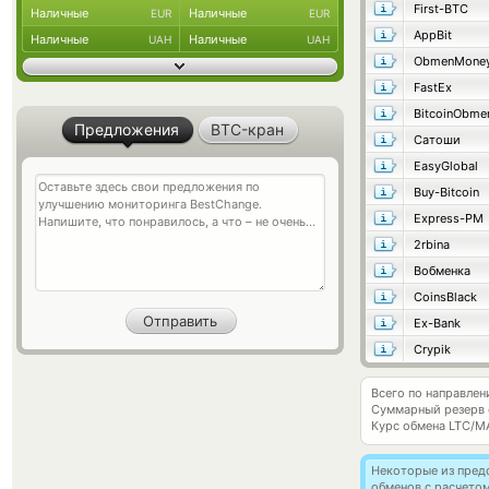
First-BTC
Наличные
Наличные
EUR
EUR
AppBit
Наличные
Наличные
UAH
UAH
ObmenMone
FastEx
BitcoinObme
Предложения
BTC-кран
Сатоши
EasyGlobal
Buy-Bitcoin
Express-PM
2rbina
Вобменка
CoinsBlack
Ex-Bank
Crypik
Всего по направлен
Суммарный резерв
Курс обмена
LTC/M
Некоторые из пред
обменов с расчето