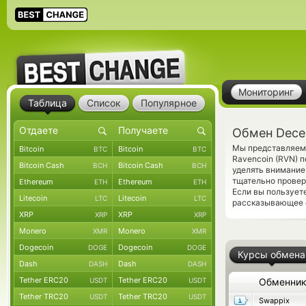
Мониторинг
Таблица
Список
Популярное
Обмен Decen
Мы представляем 
Bitcoin
Bitcoin
BTC
BTC
Ravencoin (RVN) 
Bitcoin Cash
Bitcoin Cash
BCH
BCH
уделять внимание
тщательно прове
Ethereum
Ethereum
ETH
ETH
Если вы пользует
Litecoin
Litecoin
LTC
LTC
рассказывающее о
XRP
XRP
XRP
XRP
Monero
Monero
XMR
XMR
Dogecoin
Dogecoin
DOGE
DOGE
Курсы обмена
Dash
Dash
DASH
DASH
Tether ERC20
Tether ERC20
USDT
USDT
Обменни
Tether TRC20
Tether TRC20
USDT
USDT
Swappix