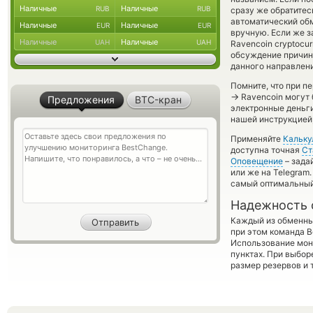
Наличные
Наличные
RUB
RUB
сразу же обратитес
автоматический о
Наличные
Наличные
EUR
EUR
вручную. Если же з
Наличные
Наличные
UAH
UAH
Ravencoin cryptocu
обсуждение причины
данного направлени
Помните, что при п
→
Ravencoin могут 
Предложения
BTC-кран
электронные деньг
нашей инструкцией,
Применяйте
Кальку
доступна точная
Ст
Оповещение
– зада
или же на Telegram
самый оптимальный
Надежность 
Каждый из обменны
при этом команда 
Использование мон
пунктах. При выбор
размер резервов и 