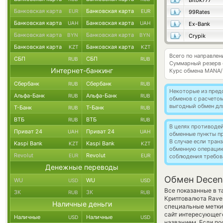
Bitok777
Банковская карта
Банковская карта
EUR
EUR
99Rates
Банковская карта
Банковская карта
UAH
UAH
Ex-Bank
Банковская карта
Банковская карта
BYN
BYN
Crypik
Банковская карта
Банковская карта
KZT
KZT
Всего по направлен
СБП
СБП
RUB
RUB
Суммарный резерв
Интернет-банкинг
Курс обмена
MANA/
Сбербанк
Сбербанк
RUB
RUB
Некоторые из пред
Альфа-Банк
Альфа-Банк
RUB
RUB
обменов с расчето
выгодный обмен дл
Т-Банк
Т-Банк
RUB
RUB
ВТБ
ВТБ
RUB
RUB
В целях противоде
Приват 24
Приват 24
UAH
UAH
обменные пункты п
В случае если тра
Kaspi Bank
Kaspi Bank
KZT
KZT
обменную операци
Revolut
Revolut
EUR
EUR
соблюдения требов
Денежные переводы
Обмен Decent
WU
WU
USD
USD
Все показанные в 
ЗК
ЗК
RUB
RUB
Криптовалюта Rave
Наличные деньги
специальные метки,
сайт интересующего
Наличные
Наличные
USD
USD
названием. Если п