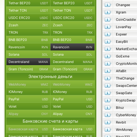
Tether BEP20
Tether BEP20
USDT
USDT
Changee
Tether TON
Tether TON
USDT
USDT
Xgram
USDC ERC20
USDC ERC20
USDC
USDC
CoinCraddle
Zcash
Zcash
ZEC
ZEC
LovanPay
TRON
TRON
TRX
TRX
Expeer
BNB BEP20
BNB BEP20
BNB
BNB
EasyBit
Ravencoin
Ravencoin
RVN
RVN
MarketExcha
Solana
Solana
SOL
SOL
GoExme
Decentraland
Decentraland
MANA
MANA
CryptoMonit
Gram (Toncoin)
Gram (Toncoin)
GRAM
GRAM
AlfaBit
Электронные деньги
TheChange
WebMoney
WebMoney
WMZ
WMZ
SwapsCenter
ЮMoney
ЮMoney
RUB
RUB
SwapGate
PayPal
PayPal
USD
USD
KryptoSwap
Volet
Volet
USD
USD
Bitsz
Alipay
Alipay
CNY
CNY
CyberMoney
Банковские счета и карты
Revbit
Банковская карта
Банковская карта
USD
USD
WmMoney
Банковская карта
Банковская карта
RUB
RUB