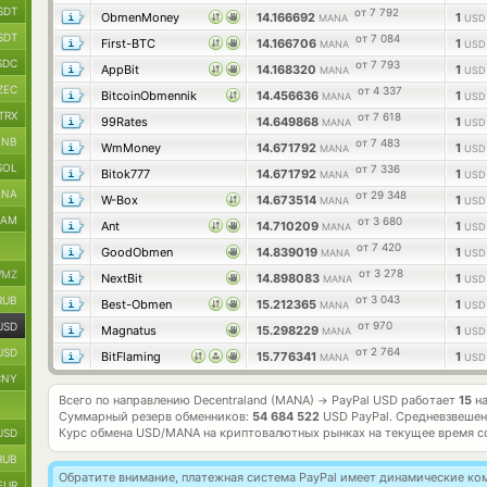
SDT
от 7 792
ObmenMoney
14.166692
1
MANA
USD 
SDT
от 7 084
First-BTC
14.166706
1
MANA
USD 
SDC
от 7 793
AppBit
14.168320
1
MANA
USD 
ZEC
от 4 337
BitcoinObmennik
14.456636
1
MANA
USD 
TRX
от 7 618
99Rates
14.649868
1
MANA
USD 
BNB
от 7 483
WmMoney
14.671792
1
MANA
USD 
SOL
от 7 336
Bitok777
14.671792
1
MANA
USD 
ANA
от 29 348
W-Box
14.673514
1
MANA
USD 
RAM
от 3 680
Ant
14.710209
1
MANA
USD 
от 7 420
GoodObmen
14.839019
1
MANA
USD 
от 3 278
MZ
NextBit
14.898083
1
MANA
USD 
от 3 043
RUB
Best-Obmen
15.212365
1
MANA
USD 
от 970
USD
Magnatus
15.298229
1
MANA
USD 
от 2 764
USD
BitFlaming
15.776341
1
MANA
USD 
CNY
Всего по направлению Decentraland (MANA)
PayPal USD работает
15
на
→
Суммарный резерв обменников:
54 684 522
USD PayPal.
Средневзвешен
Курс обмена
USD/MANA
на криптовалютных рынках на текущее время с
USD
RUB
Обратите внимание, платежная система PayPal имеет динамические к
EUR