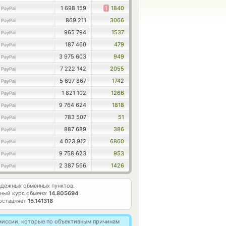
1 698 159
1
1840
PayPal
869 211
3066
PayPal
965 794
1537
PayPal
187 460
479
PayPal
3 975 603
949
PayPal
7 222 142
2055
PayPal
5 697 867
1742
PayPal
1 821 102
1266
PayPal
9 764 624
1818
PayPal
783 507
51
PayPal
887 689
386
PayPal
4 023 912
6860
PayPal
9 758 623
953
PayPal
2 387 566
1426
PayPal
дежных обменных пунктов.
ный курс обмена:
14.805694
оставляет
15.141318
омиссии, которые по объективным причинам