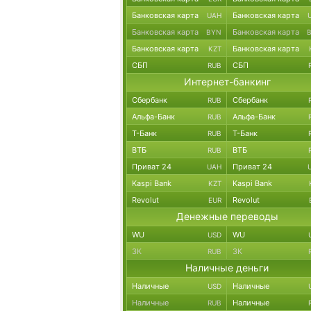
Банковская карта
Банковская карта
UAH
Банковская карта
Банковская карта
BYN
Банковская карта
Банковская карта
KZT
СБП
СБП
RUB
Интернет-банкинг
Сбербанк
Сбербанк
RUB
Альфа-Банк
Альфа-Банк
RUB
Т-Банк
Т-Банк
RUB
ВТБ
ВТБ
RUB
Приват 24
Приват 24
UAH
Kaspi Bank
Kaspi Bank
KZT
Revolut
Revolut
EUR
Денежные переводы
WU
WU
USD
ЗК
ЗК
RUB
Наличные деньги
Наличные
Наличные
USD
Наличные
Наличные
RUB