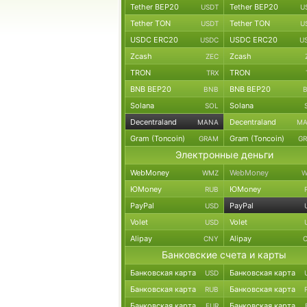
Tether BEP20
Tether BEP20
USDT
U
Tether TON
Tether TON
USDT
U
USDC ERC20
USDC ERC20
USDC
U
Zcash
Zcash
ZEC
TRON
TRON
TRX
BNB BEP20
BNB BEP20
BNB
Solana
Solana
SOL
Decentraland
Decentraland
MANA
M
Gram (Toncoin)
Gram (Toncoin)
GRAM
G
Электронные деньги
WebMoney
WebMoney
WMZ
W
ЮMoney
ЮMoney
RUB
PayPal
PayPal
USD
Volet
Volet
USD
Alipay
Alipay
CNY
Банковские счета и карты
Банковская карта
Банковская карта
USD
Банковская карта
Банковская карта
RUB
Банковская карта
Банковская карта
EUR