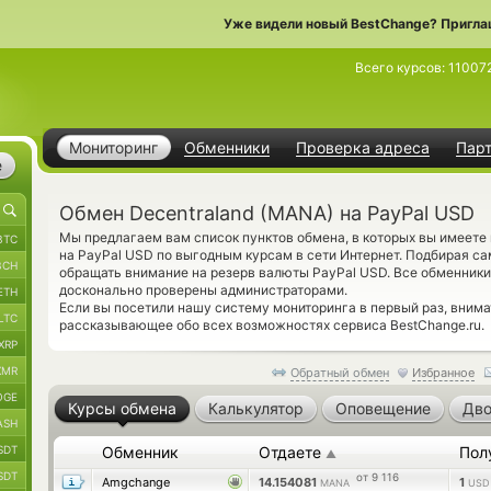
Уже видели новый BestChange? Пригла
Всего курсов:
11007
Мониторинг
Обменники
Проверка адреса
Пар
е
Обмен Decentraland (MANA) на PayPal USD
Мы предлагаем вам список пунктов обмена, в которых вы имеете
BTC
на PayPal USD по выгодным курсам в сети Интернет. Подбирая са
BCH
обращать внимание на резерв валюты PayPal USD. Все обменники
досконально проверены администраторами.
ETH
Если вы посетили нашу систему мониторинга в первый раз, вним
LTC
рассказывающее обо всех возможностях сервиса BestChange.ru.
XRP
XMR
Обратный обмен
Избранное
OGE
Курсы обмена
Калькулятор
Оповещение
Дво
ASH
SDT
Обменник
Отдаете
Пол
▲
SDT
от 9 116
Amgchange
14.154081
1
MANA
USD 