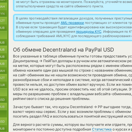
не могут быть отражены на мониторинге. Пожалуйста, уточняйте воз
оплаты/получения средств на сайте обменного пункта.
UAH
BYN
В целях противодействия легализации доходов, полученных преступны
KZT
обменные пункты проводят
AML-проверки
поступающих от клиентов тр
В случае если транзакция будет идентифицирована как высокорискова
RUB
обменную операцию для проведения
процедуры KYC
. Информация по K
соблюдения требований AML/KYC для последующего разблокирования с
RUB
Об обмене Decentraland на PayPal USD
RUB
Все указанные в таблице обменные пункты готовы предоставить у
RUB
→
Децентраленд
ПейПал доллары в ручном или автоматическом ре
RUB
на метки, которые могут быть расположены рядом с именем обменно
обмена нажмите один раз мышкой по строке с названием обменника.
UAH
на сайт-обменник вы не нашли возможности проведения обмена, ср
KZT
разнообразные сбои и неполадки в системе, когда автоматический
провести нельзя, но доступен обмен валют вручную. Если же поменя
EUR
USD все же не удалось, просим оповестить нас об этой ситуации.
меры по разрешению проблем с владельцами вебсайта-обменника, 
рейтингового списка до решения проблемы.
USD
→
Зачастую бывает так, что курсы Decentraland
PP выгоднее тогда,
RUB
валют через наш сервис. Если у вас возникли проблемы с обменом
посетить раздел FAQ и воспользоваться понятной инструкцией исп
USD
Для верного расчета суммы, которую вы получаете или отдаете, п
RUB
мониторинге постоянно доступна подробная
Статистика
о курсах и