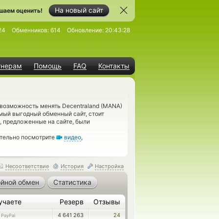
На новый сайт
шаем оценить!
24
Обменников:
614
Обновление:
20:43:28
тнерам
Помощь
FAQ
Контакты
 возможность менять Decentraland (MANA)
мый выгодный обменный сайт, стоит
, предложенные на сайте, были
ательно посмотрите
видео
,
Несоответствие
История
Настройка
йной обмен
Статистика
учаете
Резерв
Отзывы
4 641 263
24
PayPal