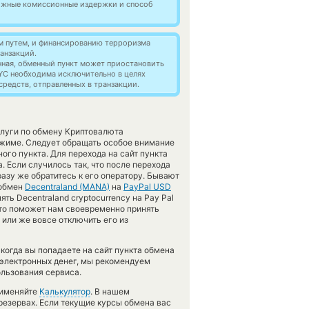
можные комиссионные издержки и способ
м путем, и финансированию терроризма
анзакций.
нная, обменный пункт может приостановить
YC необходима исключительно в целях
редств, отправленных в транзакции.
слуги по обмену Криптовалюта
жиме. Следует обращать особое внимание
го пункта. Для перехода на сайт пункта
 Если случилось так, что после перехода
азу же обратитесь к его оператору. Бывают
 обмен
Decentraland (MANA)
на
PayPal USD
ть Decentraland cryptocurrency на Pay Pal
 Это поможет нам своевременно принять
или же вовсе отключить его из
 когда вы попадаете на сайт пункта обмена
 электронных денег, мы рекомендуем
ользования сервиса.
рименяйте
Калькулятор
. В нашем
 резервах. Если текущие курсы обмена вас