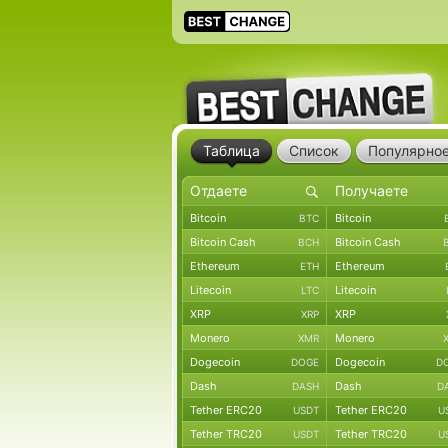
Таблица
Список
Популярно
Bitcoin
Bitcoin
BTC
Bitcoin Cash
Bitcoin Cash
BCH
Ethereum
Ethereum
ETH
Litecoin
Litecoin
LTC
XRP
XRP
XRP
Monero
Monero
XMR
Dogecoin
Dogecoin
DOGE
D
Dash
Dash
DASH
D
Tether ERC20
Tether ERC20
USDT
U
Tether TRC20
Tether TRC20
USDT
U