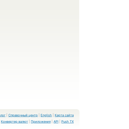
Блог
|
Справочный центр
|
English
|
Карта сайта
Конвертер валют
|
Приложения
|
API
|
Push TX