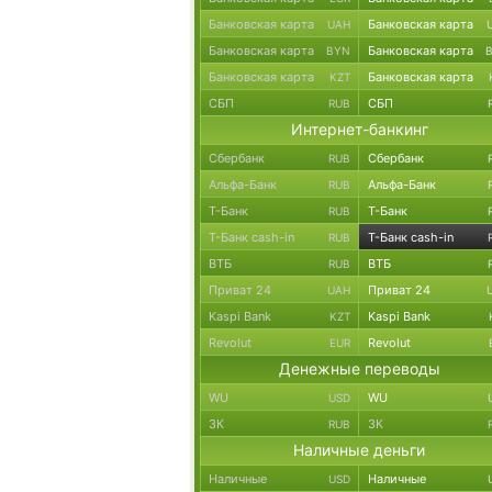
Банковская карта
Банковская карта
UAH
Банковская карта
Банковская карта
BYN
Банковская карта
Банковская карта
KZT
СБП
СБП
RUB
Интернет-банкинг
Сбербанк
Сбербанк
RUB
Альфа-Банк
Альфа-Банк
RUB
Т-Банк
Т-Банк
RUB
Т-Банк cash-in
Т-Банк cash-in
RUB
ВТБ
ВТБ
RUB
Приват 24
Приват 24
UAH
Kaspi Bank
Kaspi Bank
KZT
Revolut
Revolut
EUR
Денежные переводы
WU
WU
USD
ЗК
ЗК
RUB
Наличные деньги
Наличные
Наличные
USD