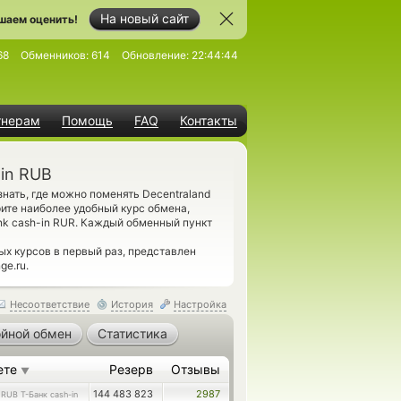
На новый сайт
шаем оценить!
68
Обменников:
614
Обновление:
22:44:44
тнерам
Помощь
FAQ
Контакты
-in RUB
ать, где можно поменять Decentraland
ите наиболее удобный курс обмена,
nk cash-in RUR. Каждый обменный пункт
 курсов в первый раз, представлен
ge.ru.
Несоответствие
История
Настройка
йной обмен
Статистика
ете
Резерв
Отзывы
▼
9
144 483 823
2987
RUB Т-Банк cash-in