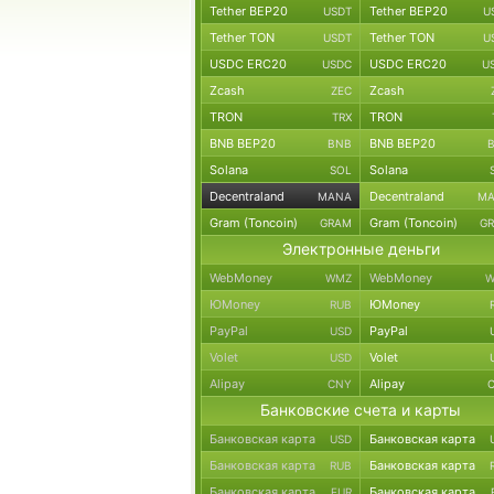
Tether BEP20
Tether BEP20
USDT
U
Tether TON
Tether TON
USDT
U
USDC ERC20
USDC ERC20
USDC
U
Zcash
Zcash
ZEC
TRON
TRON
TRX
BNB BEP20
BNB BEP20
BNB
Solana
Solana
SOL
Decentraland
Decentraland
MANA
M
Gram (Toncoin)
Gram (Toncoin)
GRAM
G
Электронные деньги
WebMoney
WebMoney
WMZ
W
ЮMoney
ЮMoney
RUB
PayPal
PayPal
USD
Volet
Volet
USD
Alipay
Alipay
CNY
Банковские счета и карты
Банковская карта
Банковская карта
USD
Банковская карта
Банковская карта
RUB
Банковская карта
Банковская карта
EUR