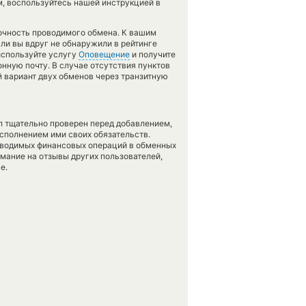
м, воспользуйтесь нашей инструкцией в
бочность проводимого обмена. К вашим
сли вы вдруг не обнаружили в рейтинге
используйте услугу
Оповещение
и получите
онную почту. В случае отсутствия пунктов
 вариант двух обменов через транзитную
л тщательно проверен перед добавлением,
сполнением ими своих обязательств.
оводимых финансовых операций в обменных
имание на отзывы других пользователей,
е.