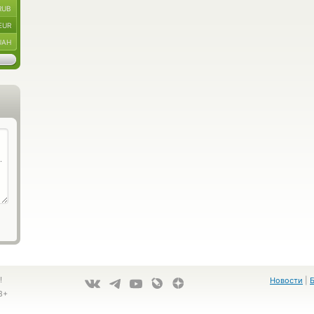
RUB
EUR
UAH
!
Новости
|
8+