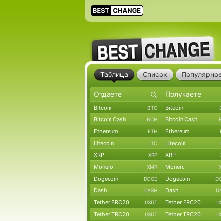
Таблица
Список
Популярно
Bitcoin
Bitcoin
BTC
Bitcoin Cash
Bitcoin Cash
BCH
Ethereum
Ethereum
ETH
Litecoin
Litecoin
LTC
XRP
XRP
XRP
Monero
Monero
XMR
Dogecoin
Dogecoin
DOGE
D
Dash
Dash
DASH
D
Tether ERC20
Tether ERC20
USDT
U
Tether TRC20
Tether TRC20
USDT
U