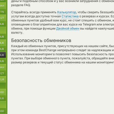
деньги подобным способом и у вас возникли затруднения с обмено
разделе FAQ.
UAH
BYN
Старайтесь всегда применять
Калькулятор
, чтобы сверить безоши
услугам всегда доступна точная
Статистика
о резервах и курсах. Е
KZT
обменных пунктов удобный вам курс, не стоит спешить с обменом, 
RUB
оповещение о благоприятном для вас курсе на Telegram или электр
обмена, при помощи функции
Двойной обмен
вы найдете наилучший
валюту.
RUB
Безопасность обменников
RUB
Каждый из обменных пунктов, присутствующих на нашем сайте, бы
RUB
при этом команда BestChange непрерывно следит за надлежащим и
Использование мониторинга позволяет повысить безопасность пр
RUB
пунктах. При выборе обменного пункта, пожалуйста, обращайте вн
RUB
размер резервов и текущий статус обменника на нашем мониторинг
UAH
KZT
EUR
USD
RUB
USD