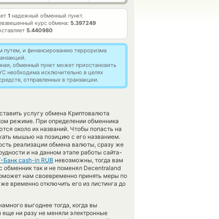
ает
1
надежный обменный пункт.
евзвешенный курс обмена:
5.397249
оставляет
5.440980
м путем, и финансированию терроризма
анзакций.
нная, обменный пункт может приостановить
YC необходима исключительно в целях
редств, отправленных в транзакции.
оставить услугу обмена Криптовалюта
ком режиме. При определении обменника
тся около их названий. Чтобы попасть на
жать мышью на позицию с его названием.
ость реализации обмена валюты, сразу же
рудности и на данном этапе работы сайта-
Т-Банк cash-in RUB
невозможны, тогда вам
обменник так и не поменял Decentraland
 поможет нам своевременно принять меры по
же временно отключить его из листинга до
намного выгоднее тогда, когда вы
ы еще ни разу не меняли электронные