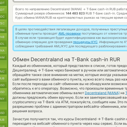
SDT
Всего по направлению Decentraland (MANA)
Т-Банк cash-in RUB работ
→
SDT
Суммарный резерв обменников:
144 483 823
RUB Т-Банк cash-in.
Средн
SDC
Курс обмена
MANA/RUB
на криптовалютных рынках на текущее время с
ZEC
В целях противодействия легализации доходов, полученных преступны
TRX
обменные пункты проводят
AML-проверки
поступающих от клиентов тр
BNB
В случае если транзакция будет идентифицирована как высокорискова
обменную операцию для проведения
процедуры KYC
. Информация по K
SOL
соблюдения требований AML/KYC для последующего разблокирования с
ANA
RAM
Обмен Decentraland на T-Bank cash-in RUR
Каждый из обменников, который представлен в списке, готов пред
→
Децентраленд
Т-Банк через банкомат в ручном или автоматичес
MZ
обращайте также свое внимание на метки, которые иногда указываю
RUB
сайт выбранного вами обменного пункта, нужно всего лишь раз на
Если после перехода на сайт-обменник вы не обнаружили возможн
USD
обратитесь к его оператору. Возможно, что произошли временные т
USD
обменника автоматические обмены валют
Decentraland (MANA)
на
должны предложить обмен вручную. Если же заинтересовавший вас 
CNY
cryptocurrency на T-Bank via ATM, пожалуйста, сообщите нам. Это
разрешению проблем с администратором вебсайта-обменника, или 
решения вопроса.
USD
→
Зачастую получается так, что курсы Decentraland
T-Bank-cashin 
RUB
переходите на вебсайт обменного пункта через наш сервис. Если в
EUR