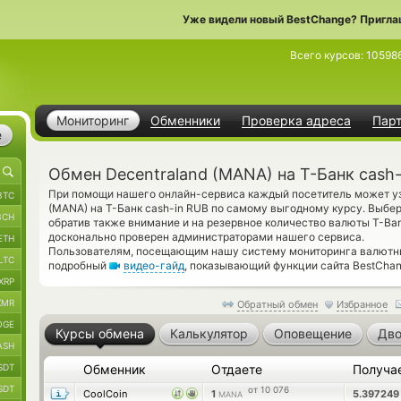
Уже видели новый BestChange? Пригла
Всего курсов:
10598
Мониторинг
Обменники
Проверка адреса
Пар
е
Обмен Decentraland (MANA) на Т-Банк cash
При помощи нашего онлайн-сервиса каждый посетитель может узн
BTC
(MANA) на Т-Банк cash-in RUB по самому выгодному курсу. Выбер
BCH
обратив также внимание и на резервное количество валюты T-Ba
досконально проверен администраторами нашего сервиса.
ETH
Пользователям, посещающим нашу систему мониторинга валютных
LTC
подробный
видео-гайд
, показывающий функции сайта BestChan
XRP
XMR
Обратный обмен
Избранное
OGE
Курсы обмена
Калькулятор
Оповещение
Дво
ASH
SDT
Обменник
Отдаете
Получа
SDT
от 10 076
CoolCoin
1
5.39724
MANA