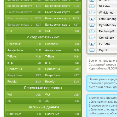
Bitok777
Банковская карта
Банковская карта
EUR
EUR
99Rates
Банковская карта
Банковская карта
UAH
UAH
WmMoney
Банковская карта
Банковская карта
BYN
BYN
LetsExchang
Банковская карта
Банковская карта
KZT
KZT
CyberMoney
СБП
СБП
RUB
RUB
ExchangeExp
Интернет-банкинг
CoinsBlack
Сбербанк
Сбербанк
Ex-Bank
RUB
RUB
Альфа-Банк
Альфа-Банк
Crypik
RUB
RUB
Т-Банк
Т-Банк
RUB
RUB
Всего по направлен
ВТБ
ВТБ
RUB
RUB
Суммарный резерв
Курс обмена
ALGO/
Приват 24
Приват 24
UAH
UAH
Kaspi Bank
Kaspi Bank
KZT
KZT
Некоторые из пред
Revolut
Revolut
EUR
EUR
обменов с расчето
выгодный обмен дл
Денежные переводы
WU
WU
USD
USD
В целях противоде
ЗК
ЗК
RUB
RUB
обменные пункты п
В случае если тра
Наличные деньги
обменную операци
соблюдения требов
Наличные
Наличные
USD
USD