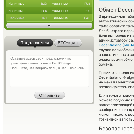
Наличные
Наличные
RUB
RUB
Обмен Decent
Наличные
Наличные
EUR
EUR
В приведенной табл
Наличные
Наличные
UAH
UAH
автоматический об
сайта обратите так
Для быстрого перех
Если вы перешли на
администратору са
Предложения
BTC-кран
Decentraland (MANA
случае если обменят
оповестить нас о 
владельцами обменн
обмена.
Примите к сведению
→
Decentraland
algo
не меняли электрон
воспользуйтесь спе
Для верного подсче
можете подробно и
валют подходящий в
сообщение о выгодн
момент, можете во
транзитной валюты.
Безопасност