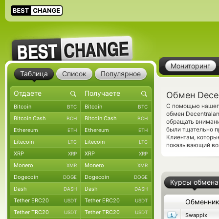
Мониторинг
Таблица
Список
Популярное
Обмен Decen
С помощью нашего
Bitcoin
Bitcoin
BTC
BTC
обмен Decentrala
Bitcoin Cash
Bitcoin Cash
BCH
BCH
обращать внимани
были тщательно п
Ethereum
Ethereum
ETH
ETH
Клиентам, которы
Litecoin
Litecoin
LTC
LTC
показывающий воз
XRP
XRP
XRP
XRP
Monero
Monero
XMR
XMR
Dogecoin
Dogecoin
DOGE
DOGE
Курсы обмена
Dash
Dash
DASH
DASH
Tether ERC20
Tether ERC20
USDT
USDT
Обменни
Tether TRC20
Tether TRC20
USDT
USDT
Swappix