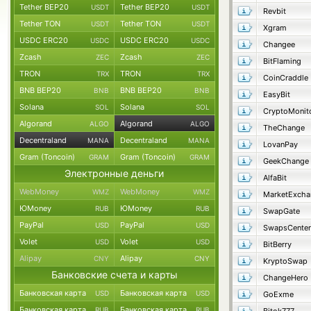
Tether BEP20
Tether BEP20
USDT
USDT
Revbit
Tether TON
Tether TON
USDT
USDT
Xgram
USDC ERC20
USDC ERC20
USDC
USDC
Changee
Zcash
Zcash
ZEC
ZEC
BitFlaming
TRON
TRON
TRX
TRX
CoinCraddle
BNB BEP20
BNB BEP20
BNB
BNB
EasyBit
Solana
Solana
SOL
SOL
CryptoMonit
Algorand
Algorand
ALGO
ALGO
TheChange
Decentraland
Decentraland
MANA
MANA
LovanPay
Gram (Toncoin)
Gram (Toncoin)
GRAM
GRAM
GeekChange
Электронные деньги
AlfaBit
WebMoney
WebMoney
WMZ
WMZ
MarketExcha
ЮMoney
ЮMoney
RUB
RUB
SwapGate
PayPal
PayPal
USD
USD
SwapsCenter
Volet
Volet
USD
USD
BitBerry
Alipay
Alipay
CNY
CNY
KryptoSwap
Банковские счета и карты
ChangeHero
Банковская карта
Банковская карта
USD
USD
GoExme
Банковская карта
Банковская карта
RUB
RUB