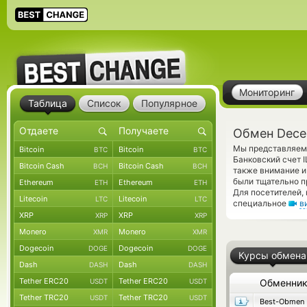
Мониторинг
Таблица
Список
Популярное
Обмен Decen
Мы представляем 
Bitcoin
Bitcoin
BTC
BTC
Банковский счет 
Bitcoin Cash
Bitcoin Cash
BCH
BCH
также внимание и 
были тщательно п
Ethereum
Ethereum
ETH
ETH
Для посетителей,
Litecoin
Litecoin
LTC
LTC
специальное
в
XRP
XRP
XRP
XRP
Monero
Monero
XMR
XMR
Dogecoin
Dogecoin
DOGE
DOGE
Курсы обмена
Dash
Dash
DASH
DASH
Tether ERC20
Tether ERC20
USDT
USDT
Обменни
Tether TRC20
Tether TRC20
USDT
USDT
Best-Obmen