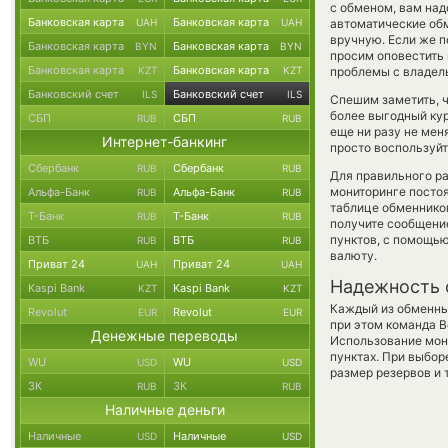
с обменом, вам над
Банковская карта
Банковская карта
UAH
UAH
автоматические о
вручную. Если же по
Банковская карта
Банковская карта
BYN
BYN
просим оповестить
Банковская карта
Банковская карта
KZT
KZT
проблемы с владель
Банковский счет
Банковский счет
ILS
ILS
Спешим заметить, 
более выгодный кур
СБП
СБП
RUB
RUB
еще ни разу не мен
Интернет-банкинг
просто воспользуйт
Сбербанк
Сбербанк
RUB
RUB
Для правильного ра
мониторинге посто
Альфа-Банк
Альфа-Банк
RUB
RUB
таблице обменников
Т-Банк
Т-Банк
RUB
RUB
получите сообщение
пунктов, с помощь
ВТБ
ВТБ
RUB
RUB
валюту.
Приват 24
Приват 24
UAH
UAH
Надежность 
Kaspi Bank
Kaspi Bank
KZT
KZT
Каждый из обменны
Revolut
Revolut
EUR
EUR
при этом команда 
Денежные переводы
Использование мон
пунктах. При выбор
WU
WU
USD
USD
размер резервов и 
ЗК
ЗК
RUB
RUB
Наличные деньги
Наличные
Наличные
USD
USD