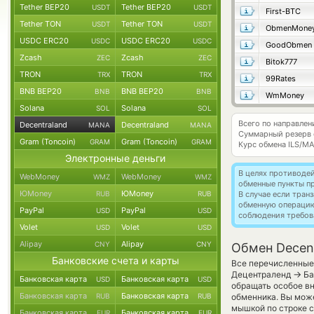
Tether BEP20
Tether BEP20
USDT
USDT
First-BTC
Tether TON
Tether TON
USDT
USDT
ObmenMone
USDC ERC20
USDC ERC20
USDC
USDC
GoodObmen
Zcash
Zcash
ZEC
ZEC
Bitok777
TRON
TRON
TRX
TRX
99Rates
BNB BEP20
BNB BEP20
BNB
BNB
WmMoney
Solana
Solana
SOL
SOL
Всего по направлен
Decentraland
Decentraland
MANA
MANA
Суммарный резерв
Gram (Toncoin)
Gram (Toncoin)
GRAM
GRAM
Курс обмена
ILS/M
Электронные деньги
В целях противоде
WebMoney
WebMoney
WMZ
WMZ
обменные пункты п
ЮMoney
ЮMoney
RUB
RUB
В случае если тра
обменную операци
PayPal
PayPal
USD
USD
соблюдения требов
Volet
Volet
USD
USD
Alipay
Alipay
CNY
CNY
Обмен Decentr
Банковские счета и карты
Все перечисленные
→
Децентраленд
Ба
Банковская карта
Банковская карта
USD
USD
обращать особое в
Банковская карта
Банковская карта
RUB
RUB
обменника. Вы може
мышкой по строке с
Банковская карта
Банковская карта
EUR
EUR