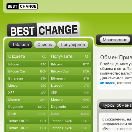
Мониторинг
Таблица
Список
Популярное
Обмен Прив
В таблице ниже у
Bitcoin
Bitcoin
BTC
BTC
обмена в сети. П
Bitcoin Cash
Bitcoin Cash
BCH
BCH
количество валют
Для клиентов, ко
Ethereum
Ethereum
ETH
ETH
видео
, которое
Litecoin
Litecoin
LTC
LTC
XRP
XRP
XRP
XRP
Monero
Monero
XMR
XMR
Курсы обмена
Dogecoin
Dogecoin
DOGE
DOGE
Dash
Dash
DASH
DASH
К сожалению, на
Tether ERC20
Tether ERC20
USDT
USDT
направлением о
Tether TRC20
Tether TRC20
USDT
USDT
обменные сервис