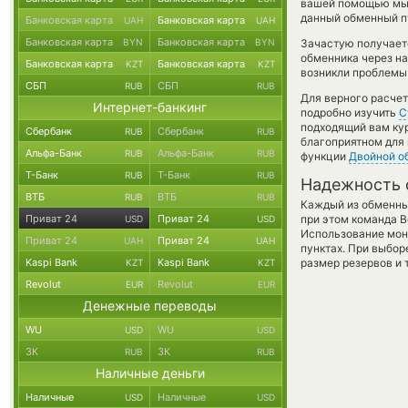
вашей помощью мы 
данный обменный пу
Банковская карта
Банковская карта
UAH
UAH
Банковская карта
Банковская карта
BYN
BYN
Зачастую получаетс
обменника через на
Банковская карта
Банковская карта
KZT
KZT
возникли проблемы 
СБП
СБП
RUB
RUB
Для верного расчет
Интернет-банкинг
подробно изучить
С
подходящий вам кур
Сбербанк
Сбербанк
RUB
RUB
благоприятном для 
Альфа-Банк
Альфа-Банк
RUB
RUB
функции
Двойной о
Т-Банк
Т-Банк
RUB
RUB
Надежность 
ВТБ
ВТБ
RUB
RUB
Каждый из обменны
Приват 24
Приват 24
при этом команда 
USD
USD
Использование мон
Приват 24
Приват 24
UAH
UAH
пунктах. При выбор
Kaspi Bank
Kaspi Bank
размер резервов и 
KZT
KZT
Revolut
Revolut
EUR
EUR
Денежные переводы
WU
WU
USD
USD
ЗК
ЗК
RUB
RUB
Наличные деньги
Наличные
Наличные
USD
USD