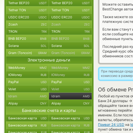
Tether BEP20
Tether BEP20
USDT
USDT
Можете оставит
BestChange авто
Tether TON
Tether TON
USDT
USDT
Также можете о
USDC ERC20
USDC ERC20
USDC
USDC
платежную систе
Zcash
Zcash
ZEC
ZEC
Если вам станут
TRON
TRON
TRX
TRX
если сообщите н
BNB BEP20
BNB BEP20
обменные пункты
BNB
BNB
Solana
Solana
SOL
SOL
Последний раз к
Средний курс об
Gram (Toncoin)
Gram (Toncoin)
GRAM
GRAM
обменников сос
Электронные деньги
WebMoney
WebMoney
WMZ
WMZ
При переводе средс
ЮMoney
ЮMoney
RUB
RUB
комиссию в размер
PayPal
PayPal
USD
USD
Об обмене Pr
Volet
Volet
USD
USD
Любой из пунктов о
Idram
Idram
AMD
AMD
→
Банк 24 доллары
Alipay
Alipay
CNY
CNY
обращайте также вн
Банковские счета и карты
мгновенно перейти 
именем. Если посл
Банковская карта
Банковская карта
USD
USD
валюты, обратитесь
Приват 24 USD
на
I
Банковская карта
Банковская карта
RUB
RUB
пункт обмена так и 
Банковская карта
Банковская карта
EUR
EUR