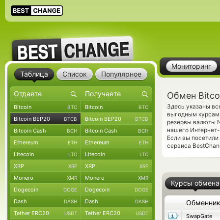
Мониторинг
Таблица
Список
Популярное
Обмен Bitco
Здесь указаны все
Bitcoin
Bitcoin
BTC
BTC
выгодным курсам 
Bitcoin BEP20
Bitcoin BEP20
BTCB
BTCB
резервы валюты N
нашего Интернет-
Bitcoin Cash
Bitcoin Cash
BCH
BCH
Если вы посетили
Ethereum
Ethereum
ETH
ETH
сервиса BestChan
Litecoin
Litecoin
LTC
LTC
XRP
XRP
XRP
XRP
Monero
Monero
XMR
XMR
Курсы обмена
Dogecoin
Dogecoin
DOGE
DOGE
Dash
Dash
DASH
DASH
Обменни
Tether ERC20
Tether ERC20
USDT
USDT
SwapGate