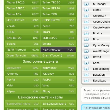
Tether TRC20
Tether TRC20
USDT
USDT
MChanger
Tether BEP20
Tether BEP20
USDT
USDT
eBitok
Tether TON
Tether TON
USDT
USDT
CryptoGin
USDC ERC20
USDC ERC20
USDC
USDC
CosmoChang
Zcash
Zcash
ZEC
ZEC
CryptoMonit
TRON
TRON
TRX
TRX
Bitality
BNB BEP20
BNB BEP20
BNB
BNB
Bitsz
Solana
Solana
SOL
SOL
CyberMoney
NEAR Protocol
NEAR Protocol
NEAR
NEAR
AvanChange
Gram (Toncoin)
Gram (Toncoin)
GRAM
GRAM
Revbit
Электронные деньги
Sona
WebMoney
WebMoney
WMZ
WMZ
LetsExchang
ЮMoney
ЮMoney
RUB
RUB
BaksMan
PayPal
PayPal
USD
USD
EasySwap
Volet
Volet
USD
USD
Всего по направлен
Alipay
Alipay
CNY
CNY
Суммарный резерв
Банковские счета и карты
Курс обмена
BTC/N
Банковская карта
Банковская карта
USD
USD
Некоторые из пред
Банковская карта
Банковская карта
RUB
RUB