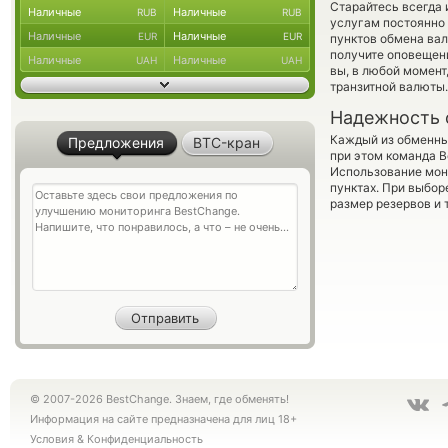
Старайтесь всегда
Наличные
Наличные
RUB
RUB
услугам постоянно
Наличные
Наличные
EUR
EUR
пунктов обмена вал
получите оповещени
Наличные
Наличные
UAH
UAH
вы, в любой момент
транзитной валюты.
Надежность 
Каждый из обменны
Предложения
BTC-кран
при этом команда 
Использование мон
пунктах. При выбор
размер резервов и 
© 2007-2026 BestChange. Знаем, где обменять!
Информация на сайте предназначена для лиц 18+
Условия
&
Конфиденциальность