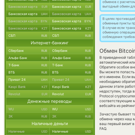
обменов с расчето
выгодный обмен дл
Банковская карта
Банковская карта
EUR
EUR
Банковская карта
Банковская карта
UAH
UAH
В целях противоде
Банковская карта
Банковская карта
BYN
BYN
обменные пункты п
В случае если тра
Банковская карта
Банковская карта
KZT
KZT
обменную операци
СБП
СБП
RUB
RUB
соблюдения требов
Интернет-банкинг
Обмен Bitcoi
Сбербанк
Сбербанк
RUB
RUB
В приведенной таб
Альфа-Банк
Альфа-Банк
RUB
RUB
автоматический или
Т-Банк
Т-Банк
RUB
RUB
Обратите особое вн
Вы можете попасть
ВТБ
ВТБ
RUB
RUB
его именем. Если в
Приват 24
Приват 24
UAH
UAH
необходимо обратит
данном этапе рабо
Kaspi Bank
Kaspi Bank
KZT
KZT
недоступен, тогда 
Revolut
Revolut
EUR
EUR
Protocol cryptocur
Денежные переводы
соответствующие м
вебсайта из рейтин
WU
WU
USD
USD
Зачастую бывает т
ЗК
ЗК
RUB
RUB
обмена через наш м
Наличные деньги
ваш первый визит в
FAQ.
Наличные
Наличные
USD
USD