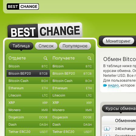
Мониторинг
Таблица
Список
Популярное
Обмен Bitco
В таблице ниже п
Bitcoin
Bitcoin
BTC
BTC
курсам обмена. О
Bitcoin BEP20
Bitcoin BEP20
BTCB
BTCB
Neteller USD. Вс
Для пользователе
Bitcoin Cash
Bitcoin Cash
BCH
BCH
видео
, которое
Ethereum
Ethereum
ETH
ETH
Litecoin
Litecoin
LTC
LTC
XRP
XRP
XRP
XRP
Курсы обмена
Monero
Monero
XMR
XMR
Dogecoin
Dogecoin
DOGE
DOGE
Обменни
Dash
Dash
DASH
DASH
24Exchange
Tether ERC20
Tether ERC20
USDT
USDT