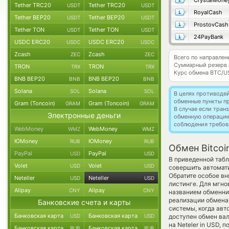
CrystalMone
Tether TRC20
Tether TRC20
USDT
USDT
RoyalCash
Tether BEP20
Tether BEP20
USDT
USDT
ProstovCash
Tether TON
Tether TON
USDT
USDT
24PayBank
USDC ERC20
USDC ERC20
USDC
USDC
Zcash
Zcash
ZEC
ZEC
Всего по направлен
Суммарный резерв
TRON
TRON
TRX
TRX
Курс обмена
BTC/U
BNB BEP20
BNB BEP20
BNB
BNB
Solana
Solana
SOL
SOL
В целях противоде
обменные пункты п
Gram (Toncoin)
Gram (Toncoin)
GRAM
GRAM
В случае если тра
Электронные деньги
обменную операци
соблюдения требов
WebMoney
WebMoney
WMZ
WMZ
ЮMoney
ЮMoney
RUB
RUB
Обмен Bitcoi
PayPal
PayPal
USD
USD
В приведенной табл
Volet
Volet
USD
USD
совершить автомати
Обратите особое вн
Neteller
Neteller
USD
USD
листинге. Для мгно
Alipay
Alipay
CNY
CNY
названием обменник
реализации обмена 
Банковские счета и карты
системы, когда ав
Банковская карта
Банковская карта
USD
USD
доступен обмен вал
на Neteler in USD,
Банковская карта
Банковская карта
RUB
RUB