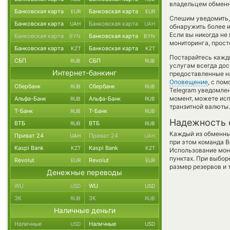
владельцем обменно
Банковская карта
Банковская карта
EUR
EUR
Спешим уведомить,
Банковская карта
Банковская карта
UAH
UAH
обнаружить более 
Если вы никогда не
Банковская карта
Банковская карта
BYN
BYN
мониторинга, прост
Банковская карта
Банковская карта
KZT
KZT
Постарайтесь кажд
СБП
СБП
RUB
RUB
услугам всегда до
Интернет-банкинг
предоставленные н
Оповещение
, с по
Сбербанк
Сбербанк
RUB
RUB
Telegram уведомлен
момент, можете ис
Альфа-Банк
Альфа-Банк
RUB
RUB
транзитной валюты.
Т-Банк
Т-Банк
RUB
RUB
Надежность 
ВТБ
ВТБ
RUB
RUB
Каждый из обменны
Приват 24
Приват 24
UAH
UAH
при этом команда 
Kaspi Bank
Kaspi Bank
KZT
KZT
Использование мон
пунктах. При выбор
Revolut
Revolut
EUR
EUR
размер резервов и 
Денежные переводы
WU
WU
USD
USD
ЗК
ЗК
RUB
RUB
Наличные деньги
Наличные
Наличные
USD
USD