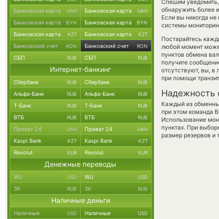
Спешим уведомить,
обнаружить более 
Банковская карта
Банковская карта
UAH
UAH
Если вы никогда н
Банковская карта
Банковская карта
BYN
BYN
системы мониторинг
Банковская карта
Банковская карта
KZT
KZT
Постарайтесь кажд
Банковский счет
Банковский счет
RON
RON
любой момент може
пунктов обмена вал
СБП
СБП
RUB
RUB
получите сообщение
Интернет-банкинг
отсутствуют, вы, в
при помощи транзи
Сбербанк
Сбербанк
RUB
RUB
Надежность 
Альфа-Банк
Альфа-Банк
RUB
RUB
Каждый из обменны
Т-Банк
Т-Банк
RUB
RUB
при этом команда 
ВТБ
ВТБ
RUB
RUB
Использование мон
пунктах. При выбор
Приват 24
Приват 24
UAH
UAH
размер резервов и 
Kaspi Bank
Kaspi Bank
KZT
KZT
Revolut
Revolut
EUR
EUR
Денежные переводы
WU
WU
USD
USD
ЗК
ЗК
RUB
RUB
Наличные деньги
Наличные
Наличные
USD
USD