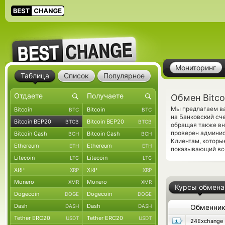
Мониторинг
Таблица
Список
Популярное
Обмен Bitco
Мы предлагаем ва
Bitcoin
Bitcoin
BTC
BTC
на Банковский сч
Bitcoin BEP20
Bitcoin BEP20
BTCB
BTCB
обращая также вн
проверен админис
Bitcoin Cash
Bitcoin Cash
BCH
BCH
Клиентам, которы
Ethereum
Ethereum
ETH
ETH
показывающий все
Litecoin
Litecoin
LTC
LTC
XRP
XRP
XRP
XRP
Monero
Monero
XMR
XMR
Курсы обмена
Dogecoin
Dogecoin
DOGE
DOGE
Dash
Dash
DASH
DASH
Обменни
Tether ERC20
Tether ERC20
USDT
USDT
24Exchange