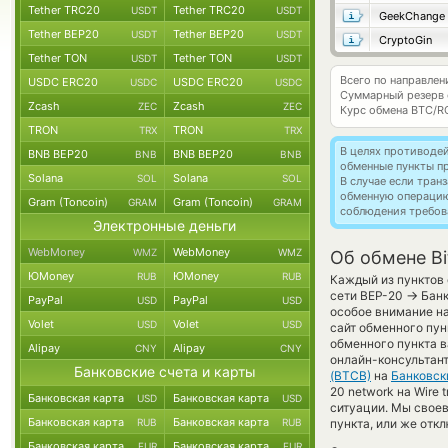
Tether TRC20
Tether TRC20
USDT
USDT
GeekChange
Tether BEP20
Tether BEP20
USDT
USDT
CryptoGin
Tether TON
Tether TON
USDT
USDT
Всего по направлен
USDC ERC20
USDC ERC20
USDC
USDC
Суммарный резерв
Zcash
Zcash
ZEC
ZEC
Курс обмена
BTC/R
TRON
TRON
TRX
TRX
В целях противоде
BNB BEP20
BNB BEP20
BNB
BNB
обменные пункты п
Solana
Solana
SOL
SOL
В случае если тра
обменную операци
Gram (Toncoin)
Gram (Toncoin)
GRAM
GRAM
соблюдения требов
Электронные деньги
WebMoney
WebMoney
WMZ
WMZ
Об обмене Bi
ЮMoney
ЮMoney
RUB
RUB
Каждый из пунктов 
→
сети BEP-20
Банк
PayPal
PayPal
USD
USD
особое внимание на
Volet
Volet
USD
USD
сайт обменного пун
обменного пункта в
Alipay
Alipay
CNY
CNY
онлайн-консультант
Банковские счета и карты
(BTCB)
на
Банковск
20 network на Wire 
Банковская карта
Банковская карта
USD
USD
ситуации. Мы свое
Банковская карта
Банковская карта
RUB
RUB
пункта, или же отк
Банковская карта
Банковская карта
EUR
EUR