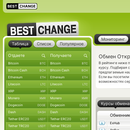
Мониторинг
Таблица
Список
Популярное
Обмен Откр
В рейтинге ниже 
Bitcoin
Bitcoin
BTC
BTC
курсу. Подбирая с
Bitcoin Cash
Bitcoin Cash
BCH
BCH
предлагаемые наш
Если вы посетили
Ethereum
Ethereum
ETH
ETH
возможностях сер
Litecoin
Litecoin
LTC
LTC
XRP
XRP
XRP
XRP
Monero
Monero
XMR
XMR
Курсы обмена
Dogecoin
Dogecoin
DOGE
DOGE
Dash
Dash
DASH
DASH
Обменни
Tether ERC20
Tether ERC20
USDT
USDT
ExHub
Tether TRC20
Tether TRC20
USDT
USDT