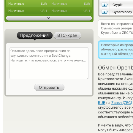
Наличные
Наличные
EUR
EUR
Crypik
Наличные
Наличные
UAH
UAH
CyberMoney
Всего по направле
Суммарный резерв
Курс обмена
ZEC/R
Предложения
BTC-кран
Некоторые из пред
обменов с расчето
выгодный обмен дл
Обмен Openb
Все представленные
Криптовалюта Зкеш
внимание на специа
обмена нажмите оди
обменников вы не 
консультанту. Иног
RUB
на
Zcash (ZEC)
cryptocurrency все
соответствующие м
обменного вебсайта
Имейте в виду, что
могут быть интерес