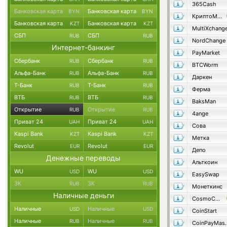
365Cash
Банковская карта
Банковская карта
BYN
BYN
КриптоМенялка
Банковская карта
Банковская карта
KZT
KZT
MultiXchang
СБП
СБП
RUB
RUB
NordChange
Интернет-банкинг
PayMarket
Сбербанк
Сбербанк
RUB
RUB
BTCWorm
Альфа-Банк
Альфа-Банк
RUB
RUB
Даркен
Т-Банк
Т-Банк
RUB
RUB
Ферма
ВТБ
ВТБ
RUB
RUB
BaksMan
Открытие
Открытие
RUB
RUB
4ange
Приват 24
Приват 24
UAH
UAH
Сова
Kaspi Bank
Kaspi Bank
KZT
KZT
Метка
Revolut
Revolut
EUR
EUR
Депо
Денежные переводы
Альткоин
WU
WU
USD
USD
EasySwap
ЗК
ЗК
RUB
RUB
Монеткинс
Наличные деньги
CosmoChanger
Наличные
Наличные
USD
USD
CoinStart
Наличные
Наличные
RUB
RUB
CoinP