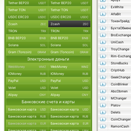
Арбуз
Tether BEP20
Tether BEP20
USDT
USDT
ExWhite
Tether TON
Tether TON
USDT
USDT
AlfaBit
USDC ERC20
USDC ERC20
USDC
USDC
ТокенТрейд
Zcash
Zcash
ZEC
ZEC
БухтаОбмен
TRON
TRON
TRX
TRX
BroExchange
BNB BEP20
BNB BEP20
BNB
BNB
UniCash
Solana
Solana
SOL
SOL
TroyChange
Gram (Toncoin)
Gram (Toncoin)
GRAM
GRAM
Rim-Exchan
Электронные деньги
StoreBucks
WebMoney
WebMoney
WMZ
WMZ
CriptHub
ЮMoney
ЮMoney
RUB
RUB
GeekChange
PayPal
PayPal
USD
USD
CoinBlinker
Volet
Volet
USD
USD
AbcObmen
Alipay
Alipay
CNY
CNY
MChanger
Банковские счета и карты
Platov
Банковская карта
Банковская карта
USD
USD
Delets
Банковская карта
Банковская карта
RUB
RUB
CoinChanger
Банковская карта
Банковская карта
EUR
EUR
RamonCash
Банковская карта
Банковская карта
UAH
UAH