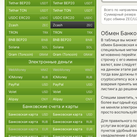
Tether BEP20
Tether BEP20
USDT
USDT
Всего по направле
Tether TON
Tether TON
USDT
USDT
Суммарный резерв
USDC ERC20
USDC ERC20
USDC
USDC
Курс обмена
ZEC/U
Zcash
Zcash
ZEC
ZEC
Обмен Банков
TRON
TRON
TRX
TRX
BNB BEP20
BNB BEP20
В таблице вы может
BNB
BNB
обмен Банковская 
Solana
Solana
SOL
SOL
специальные метки,
Gram (Toncoin)
Gram (Toncoin)
мгновенно перейти 
GRAM
GRAM
строчку с его имен
Электронные деньги
валют, вам следует
на данном этапе р
WebMoney
WebMoney
WMZ
WMZ
тогда вам должны п
ЮMoney
ЮMoney
RUB
RUB
cryptocurrency все
вовремя принять м
PayPal
PayPal
USD
USD
листинга до решен
Volet
Volet
USD
USD
Спешим заметить, ч
Alipay
Alipay
CNY
CNY
более выгодный ку
Банковские счета и карты
не меняли электрон
просто воспользуйт
Банковская карта
Банковская карта
USD
USD
Для правильного по
Банковская карта
Банковская карта
RUB
RUB
услугам всегда до
Банковская карта
Банковская карта
EUR
EUR
пунктов удобный ва
уведомление о благ
Банковская карта
Банковская карта
UAH
UAH