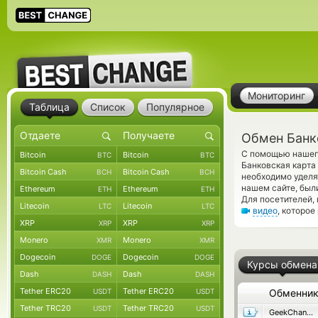
Мониторинг
Таблица
Список
Популярное
Обмен Банко
С помощью нашего
Bitcoin
Bitcoin
BTC
BTC
Банковская карт
Bitcoin Cash
Bitcoin Cash
BCH
BCH
необходимо уделя
нашем сайте, был
Ethereum
Ethereum
ETH
ETH
Для посетителей,
Litecoin
Litecoin
LTC
LTC
видео
, которое
XRP
XRP
XRP
XRP
Monero
Monero
XMR
XMR
Dogecoin
Dogecoin
DOGE
DOGE
Курсы обмена
Dash
Dash
DASH
DASH
Tether ERC20
Tether ERC20
USDT
USDT
Обменни
Tether TRC20
Tether TRC20
USDT
USDT
GeekChange