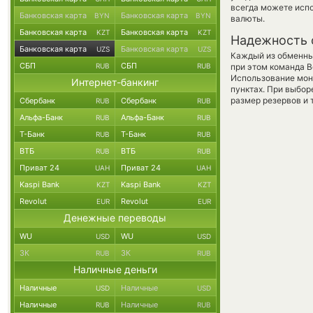
всегда можете исп
Банковская карта
Банковская карта
BYN
BYN
валюты.
Банковская карта
Банковская карта
KZT
KZT
Надежность 
Банковская карта
Банковская карта
UZS
UZS
Каждый из обменны
СБП
СБП
RUB
RUB
при этом команда 
Использование мон
Интернет-банкинг
пунктах. При выбор
размер резервов и 
Сбербанк
Сбербанк
RUB
RUB
Альфа-Банк
Альфа-Банк
RUB
RUB
Т-Банк
Т-Банк
RUB
RUB
ВТБ
ВТБ
RUB
RUB
Приват 24
Приват 24
UAH
UAH
Kaspi Bank
Kaspi Bank
KZT
KZT
Revolut
Revolut
EUR
EUR
Денежные переводы
WU
WU
USD
USD
ЗК
ЗК
RUB
RUB
Наличные деньги
Наличные
Наличные
USD
USD
Наличные
Наличные
RUB
RUB