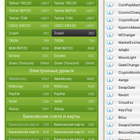
Tether TRC20
Tether TRC20
USDT
USDT
CoinPayMast
Tether BEP20
Tether BEP20
USDT
USDT
CosmoChang
Tether TON
Tether TON
USDT
USDT
CryptoRoyal
USDC ERC20
USDC ERC20
USDC
USDC
КриптоМеня
Zcash
Zcash
ZEC
ZEC
MChanger
TRON
TRON
TRX
TRX
MarketExcha
BNB BEP20
BNB BEP20
BNB
BNB
AlfaBit
Solana
Solana
SOL
SOL
MoonLight
Gram (Toncoin)
Gram (Toncoin)
GRAM
GRAM
GeekChange
Электронные деньги
CryptoMonit
WebMoney
WebMoney
WMZ
WMZ
4ange
ЮMoney
ЮMoney
RUB
RUB
SwapGate
PayPal
PayPal
USD
USD
Revbit
Volet
Volet
USD
USD
CinusExc
Alipay
Alipay
CNY
CNY
KeysTop
Банковские счета и карты
Bitsz
Банковская карта
Банковская карта
USD
USD
SwapsCenter
Банковская карта
Банковская карта
RUB
RUB
BitcoinObme
Банковская карта
Банковская карта
EUR
EUR