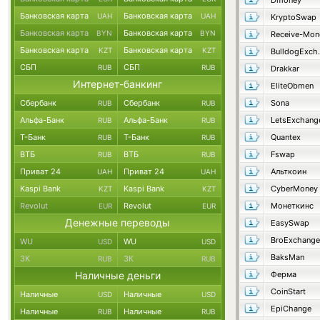
Dmoney
Банковская карта
Банковская карта
UAH
UAH
KryptoSwap
Банковская карта
Банковская карта
BYN
BYN
Receive-Mon
Банковская карта
Банковская карта
KZT
KZT
Bulld
СБП
СБП
RUB
RUB
Drakkar
Интернет-банкинг
EliteObmen
Сбербанк
Сбербанк
Sona
RUB
RUB
Альфа-Банк
Альфа-Банк
LetsExchang
RUB
RUB
Т-Банк
Т-Банк
Quantex
RUB
RUB
ВТБ
ВТБ
Fswap
RUB
RUB
Приват 24
Приват 24
Альткоин
UAH
UAH
Kaspi Bank
Kaspi Bank
CyberMoney
KZT
KZT
Revolut
Revolut
Монеткинс
EUR
EUR
Денежные переводы
EasySwap
BroExchange
WU
WU
USD
USD
BaksMan
ЗК
ЗК
RUB
RUB
Наличные деньги
Ферма
CoinStart
Наличные
Наличные
USD
USD
EpiChange
Наличные
Наличные
RUB
RUB