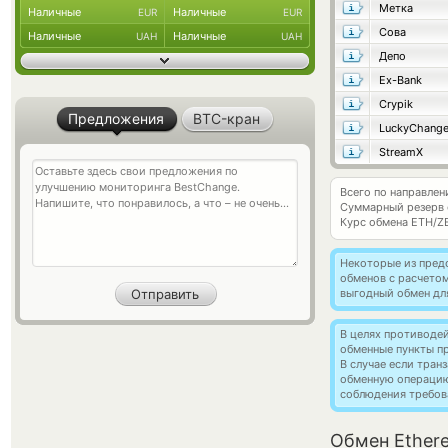
Метка
Наличные
Наличные
EUR
EUR
Сова
Наличные
Наличные
UAH
UAH
Депо
Ex-Bank
Crypik
Предложения
BTC-кран
LuckyChang
StreamX
Всего по направле
Суммарный резерв
Курс обмена
ETH/Z
Некоторые из пред
обменов с расчетом
выгодный обмен дл
В целях противоде
обменные пункты п
В случае если тра
обменную операци
соблюдения требов
Обмен Ether