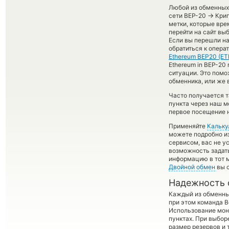
Любой из обменных 
→
сети BEP-20
Крип
метки, которые вре
перейти на сайт вы
Если вы перешли на
обратиться к опера
Ethereum BEP20 (ET
Ethereum in BEP-20 
ситуации. Это пом
обменника, или же 
Часто получается т
пункта через наш м
первое посещение н
Применяйте
Кальку
можете подробно и
сервисом, вас не у
возможность задать
информацию в тот м
Двойной обмен
вы с
Надежность 
Каждый из обменны
при этом команда 
Использование мон
пунктах. При выбор
размер резервов и 