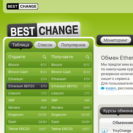
Мониторинг
Таблица
Список
Популярное
Обмен Ether
Мы предлагаем ва
Bitcoin
Bitcoin
BTC
BTC
по наилучшим кур
Bitcoin Cash
Bitcoin Cash
BCH
BCH
резервное количе
нашего сервиса.
Ethereum
Ethereum
ETH
ETH
Для пользователе
Ethereum BEP20
Ethereum BEP20
ETH
ETH
видео
, расска
Litecoin
Litecoin
LTC
LTC
XRP
XRP
XRP
XRP
Monero
Monero
XMR
XMR
Курсы обмена
Dogecoin
Dogecoin
DOGE
DOGE
Dash
Dash
DASH
DASH
Обменни
Tether ERC20
Tether ERC20
USDT
USDT
TroyChange