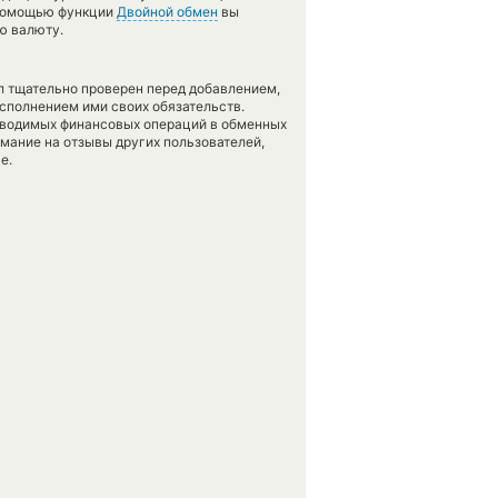
с помощью функции
Двойной обмен
вы
ю валюту.
л тщательно проверен перед добавлением,
сполнением ими своих обязательств.
оводимых финансовых операций в обменных
имание на отзывы других пользователей,
е.