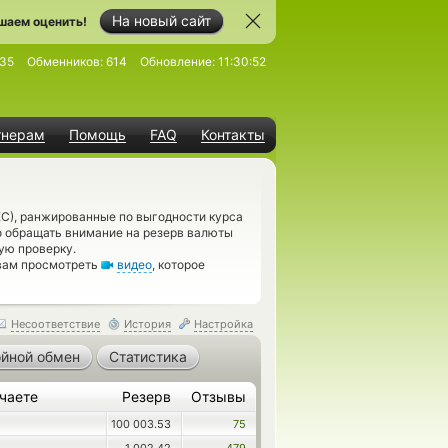
На новый сайт
шаем оценить!
35
Обменников:
614
Обновление:
11:30:52
тнерам
Помощь
FAQ
Контакты
EC), ранжированные по выгодности курса
о обращать внимание на резерв валюты
ую проверку.
 вам просмотреть
видео
, которое
Несоответствие
История
Настройка
йной обмен
Статистика
чаете
Резерв
Отзывы
100 003.53
75