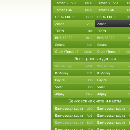
Tether BEP20
Tether BEP20
USDT
U
Tether TON
Tether TON
USDT
U
USDC ERC20
USDC ERC20
USDC
U
Zcash
Zcash
ZEC
TRON
TRON
TRX
BNB BEP20
BNB BEP20
BNB
Solana
Solana
SOL
Gram (Toncoin)
Gram (Toncoin)
GRAM
G
Электронные деньги
WebMoney
WebMoney
WMZ
W
ЮMoney
ЮMoney
RUB
PayPal
PayPal
USD
Volet
Volet
USD
Alipay
Alipay
CNY
Банковские счета и карты
Банковская карта
Банковская карта
USD
Банковская карта
Банковская карта
RUB
Банковская карта
Банковская карта
EUR
Банковская карта
Банковская карта
UAH