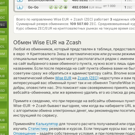
BitcoinObmennik
480.6282
1
EUR Wise
ZEC
SDT
от 1 000
Go-Go
492.0564
1
EUR Wise
ZEC
SDT
SDC
Всего по направлению Wise EUR
Zcash (ZEC) работает
3
надежных обм
→
Суммарный резерв обменников:
109 507.60
ZEC.
Средневзвешенный ку
ZEC
Курс обмена
ZEC/EUR
на криптовалютных рынках на текущее время со
TRX
BNB
Обмен Wise EUR на Zcash
SOL
Любой из обменников, который представлен в таблице, предостав
→
в евро
Криптовалюта Зкеш в автоматическом или ручном режиме
RAM
специальные метки, которые могут располагаться рядом с именем 
на сайт выбранного вами обменного пункта, нужно всего лишь оди
названием. Если после перехода на сайт пункта обмена вами не бы
MZ
советуем сразу же обратиться к администратору сайта. Вполне воз
RUB
автоматический обмен
Wise EUR
на
Zcash (ZEC)
недоступен и вам п
интересующий вас обменный пункт так и не обменял TransferWise in 
USD
добры, оповестите нас. Это поможет нам своевременно принять м
USD
вебсайта-обменника, или же временно удалить его из списка до ре
CNY
Примите к сведению, что при переходе на вебсайты обменных пунк
→
Wise-EUR
Zcash бывают выгоднее, чем когда вы набираете URL в
с алгоритмом обмена электронных денег, мы рекомендуем посетить
USD
инструкцией по сервису.
RUB
Применяйте
Калькулятор
для точного расчета получаемой или отд
EUR
изучить
Статистику
резервов и курсов. Если текущие курсы вас не
Оповещение
– задайте собственные условия, и при появлении подх
UAH