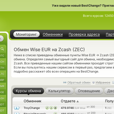
Уже видели новый BestChange? Пригла
Всего курсов:
12450
Мониторинг
Обменники
Проверка адреса
Пар
е
Обмен Wise EUR на Zcash (ZEC)
→
Ниже в списке приведены обменные пункты Wise EUR
Zcash (Z
BTC
обмена. Определяя самый выгодный сайт для обмена, необходим
BCH
Zcash. Все приведенные нашим сайтом обменники проходят строг
Если вы пользуетесь нашим сервисом в первый раз, предлагаем
ETH
подробно расскажет обо всех операциях на BestChange.
LTC
XRP
Обратный обмен
Избранное
XMR
Курсы обмена
Калькулятор
Оповещение
Дво
OGE
ASH
Обменник
Отдаете
Полу
▲
SDT
от 300
TroyChange
479.9746
1
EUR Wise
ZEC
SDT
от 200