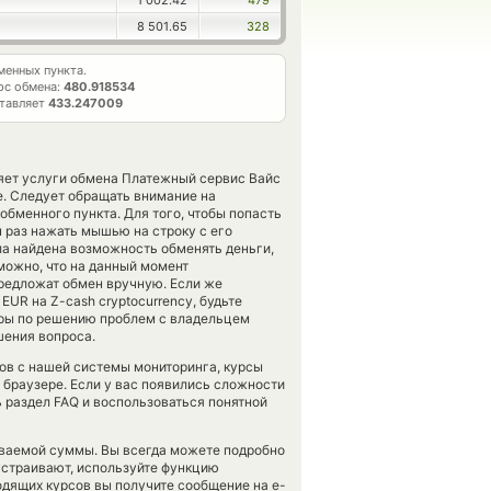
1 002.42
479
8 501.65
328
енных пункта.
рс обмена:
480.918534
ставляет
433.247009
ляет услуги обмена Платежный сервис Вайс
. Следует обращать внимание на
обменного пункта. Для того, чтобы попасть
н раз нажать мышью на строку с его
ла найдена возможность обменять деньги,
можно, что на данный момент
редложат обмен вручную. Если же
EUR на Z-cash cryptocurrency, будьте
еры по решению проблем с владельцем
шения вопроса.
тов с нашей системы мониторинга, курсы
 браузере. Если у вас появились сложности
 раздел FAQ и воспользоваться понятной
аваемой суммы. Вы всегда можете подробно
 устраивают, используйте функцию
одящих курсов вы получите сообщение на e-