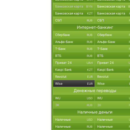
Банковская карта
Банковская карта
BYN
Банковская карта
Банковская карта
KZT
СБП
СБП
RUB
Интернет-банкинг
Сбербанк
Сбербанк
RUB
Альфа-Банк
Альфа-Банк
RUB
Т-Банк
Т-Банк
RUB
ВТБ
ВТБ
RUB
Приват 24
Приват 24
UAH
Kaspi Bank
Kaspi Bank
KZT
Revolut
Revolut
EUR
Wise
Wise
EUR
Денежные переводы
WU
WU
USD
ЗК
ЗК
RUB
Наличные деньги
Наличные
Наличные
USD
Наличные
Наличные
RUB