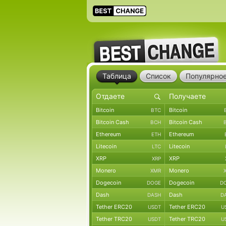
Таблица
Список
Популярно
Bitcoin
Bitcoin
BTC
Bitcoin Cash
Bitcoin Cash
BCH
Ethereum
Ethereum
ETH
Litecoin
Litecoin
LTC
XRP
XRP
XRP
Monero
Monero
XMR
Dogecoin
Dogecoin
DOGE
D
Dash
Dash
DASH
D
Tether ERC20
Tether ERC20
USDT
U
Tether TRC20
Tether TRC20
USDT
U