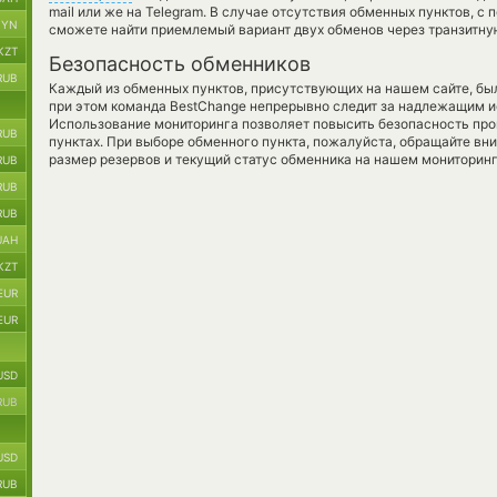
mail или же на Telegram. В случае отсутствия обменных пунктов, 
BYN
сможете найти приемлемый вариант двух обменов через транзитну
KZT
Безопасность обменников
RUB
Каждый из обменных пунктов, присутствующих на нашем сайте, бы
при этом команда BestChange непрерывно следит за надлежащим и
Использование мониторинга позволяет повысить безопасность пр
RUB
пунктах. При выборе обменного пункта, пожалуйста, обращайте вн
размер резервов и текущий статус обменника на нашем мониторинг
RUB
RUB
RUB
UAH
KZT
EUR
EUR
USD
RUB
USD
RUB