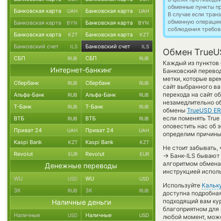
обменные пункты п
Банковская карта
Банковская карта
UAH
UAH
В случае если тра
обменную операци
Банковская карта
Банковская карта
BYN
BYN
соблюдения требов
Банковская карта
Банковская карта
KZT
KZT
Банковский счет
Банковский счет
ILS
ILS
Обмен TrueUS
СБП
СБП
RUB
RUB
Каждый из пунктов 
Интернет-банкинг
Банковский перевод
метки, которые вре
Сбербанк
Сбербанк
RUB
RUB
сайт выбранного ва
перехода на сайт 
Альфа-Банк
Альфа-Банк
RUB
RUB
незамедлительно об
Т-Банк
Т-Банк
RUB
RUB
обмены
TrueUSD ER
если поменять True 
ВТБ
ВТБ
RUB
RUB
оповестить нас об
Приват 24
Приват 24
UAH
UAH
определим причины 
Kaspi Bank
Kaspi Bank
KZT
KZT
Не стоит забывать,
Revolut
Revolut
EUR
EUR
→
Банк-ILS бывают 
алгоритмом обмена 
Денежные переводы
инструкцией испол
WU
WU
USD
USD
Используйте
Кальк
ЗК
ЗК
RUB
RUB
доступна подробна
подходящий вам кур
Наличные деньги
благоприятном для 
Наличные
Наличные
USD
USD
любой момент, мож