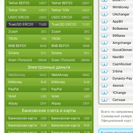
Bitok777
Tether BEP20
Tether BEP20
USDT
USDT
WmMoney
Tether TON
Tether TON
USDT
USDT
UAchanger
USDC ERC20
USDC ERC20
USDC
USDC
AppBit
TrueUSD ERC20
TrueUSD ERC20
TUSD
TUSD
Вобменка
Zcash
Zcash
ZEC
ZEC
99Rates
TRON
TRON
TRX
TRX
Amgchange
BNB BEP20
BNB BEP20
BNB
BNB
GoodObmen
Solana
Solana
SOL
SOL
NextBit
Gram (Toncoin)
Gram (Toncoin)
GRAM
GRAM
CashRocket
Электронные деньги
2rbina
WebMoney
WebMoney
WMZ
WMZ
Dynasty-Pay
ЮMoney
ЮMoney
RUB
RUB
4esnok
PayPal
PayPal
USD
USD
1Change
Volet
Volet
USD
USD
Сатоши
Alipay
Alipay
CNY
CNY
Банковские счета и карты
Всего по направле
Суммарный резерв
Банковская карта
Банковская карта
USD
USD
Официальный курс
Банковская карта
Банковская карта
RUB
RUB
Банковская карта
Банковская карта
EUR
EUR
В целях противоде