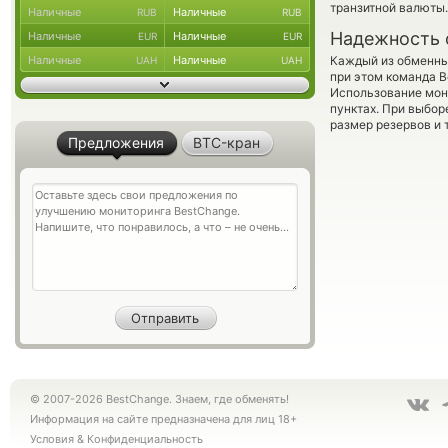
транзитной валюты.
Наличные
Наличные
RUB
RUB
Надежность 
Наличные
Наличные
EUR
EUR
Наличные
Наличные
Каждый из обменны
UAH
UAH
при этом команда 
Использование мон
пунктах. При выбор
размер резервов и 
Предложения
BTC-кран
© 2007-2026 BestChange. Знаем, где обменять!
Информация на сайте предназначена для лиц 18+
Условия
&
Конфиденциальность