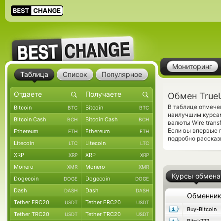
Мониторинг
Таблица
Список
Популярное
Обмен TrueU
В таблице отмеч
Bitcoin
Bitcoin
BTC
BTC
наилучшим курсам
Bitcoin Cash
Bitcoin Cash
BCH
BCH
валюты Wire tran
Если вы впервые 
Ethereum
Ethereum
ETH
ETH
подробно рассказ
Litecoin
Litecoin
LTC
LTC
XRP
XRP
XRP
XRP
Monero
Monero
XMR
XMR
Курсы обмена
Dogecoin
Dogecoin
DOGE
DOGE
Dash
Dash
DASH
DASH
Обменни
Tether ERC20
Tether ERC20
USDT
USDT
Buy-Bitcoin
Tether TRC20
Tether TRC20
USDT
USDT