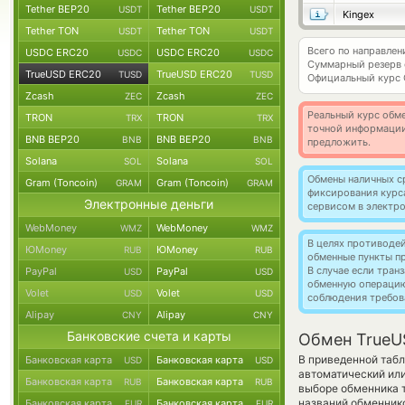
Tether BEP20
Tether BEP20
USDT
USDT
Kingex
Tether TON
Tether TON
USDT
USDT
Всего по направле
USDC ERC20
USDC ERC20
USDC
USDC
Суммарный резерв
TrueUSD ERC20
TrueUSD ERC20
TUSD
TUSD
Официальный курс
Zcash
Zcash
ZEC
ZEC
Реальный курс обме
TRON
TRON
TRX
TRX
точной информации
BNB BEP20
BNB BEP20
BNB
BNB
предложить.
Solana
Solana
SOL
SOL
Обмены наличных с
Gram (Toncoin)
Gram (Toncoin)
GRAM
GRAM
фиксирования курс
Электронные деньги
сервисом в электр
WebMoney
WebMoney
WMZ
WMZ
В целях противоде
ЮMoney
ЮMoney
RUB
RUB
обменные пункты п
В случае если тра
PayPal
PayPal
USD
USD
обменную операци
Volet
Volet
USD
USD
соблюдения требов
Alipay
Alipay
CNY
CNY
Банковские счета и карты
Обмен TrueU
В приведенной табл
Банковская карта
Банковская карта
USD
USD
автоматический ил
Банковская карта
Банковская карта
RUB
RUB
выборе обменника т
названий обменнико
Банковская карта
Банковская карта
EUR
EUR