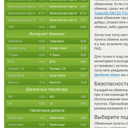
обменника. Если сл
Банковская карта
Банковская карта
UAH
UAH
обмена, сразу же о
TrueUSD ERC20 (TU
Банковская карта
Банковская карта
BYN
BYN
вами обменник так и
Банковская карта
Банковская карта
KZT
KZT
добры, оповестите
обмена, либо удале
СБП
СБП
RUB
RUB
Интернет-банкинг
Зачастую получает
пункта обмена валю
Сбербанк
Сбербанк
RUB
RUB
и у вас возникли т
Альфа-Банк
Альфа-Банк
RUB
RUB
FAQ.
Т-Банк
Т-Банк
RUB
RUB
Для точного подсче
мониторинге всегд
ВТБ
ВТБ
RUB
RUB
устраивают, испол
Приват 24
Приват 24
UAH
UAH
получите уведомлен
Двойной обмен
вы с
Kaspi Bank
Kaspi Bank
KZT
KZT
Revolut
Revolut
EUR
EUR
Безопасност
Денежные переводы
Каждый из обменны
при этом команда 
WU
WU
USD
USD
Использование мон
ЗК
ЗК
пунктах. При выбор
RUB
RUB
размер резервов и 
Наличные деньги
Выберите по
Наличные
Наличные
USD
USD
Обменные пункты по
Наличные
Наличные
RUB
RUB
странах, например: