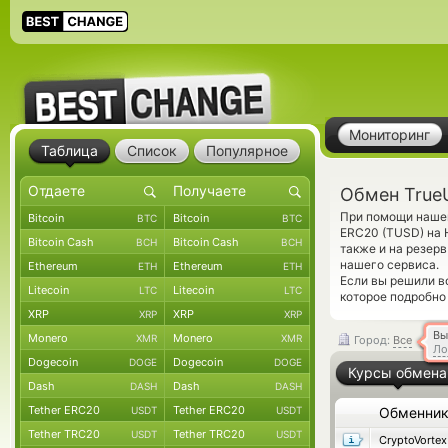
Мониторинг
Таблица
Список
Популярное
Обмен True
При помощи нашег
Bitcoin
Bitcoin
BTC
BTC
ERC20 (TUSD) на 
Bitcoin Cash
Bitcoin Cash
BCH
BCH
также и на резер
нашего сервиса.
Ethereum
Ethereum
ETH
ETH
Если вы решили в
Litecoin
Litecoin
LTC
LTC
которое подробно
XRP
XRP
XRP
XRP
Вы
Monero
Monero
XMR
XMR
Город:
Все
Ло
Dogecoin
Dogecoin
DOGE
DOGE
Курсы обмена
Dash
Dash
DASH
DASH
Tether ERC20
Tether ERC20
USDT
USDT
Обменни
Tether TRC20
Tether TRC20
USDT
USDT
CryptoVortex