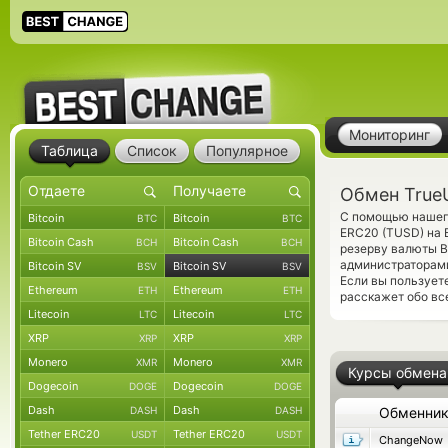
Мониторинг
Таблица
Список
Популярное
Обмен TrueU
С помощью нашего
Bitcoin
Bitcoin
BTC
BTC
ERC20 (TUSD) на B
Bitcoin Cash
Bitcoin Cash
BCH
BCH
резерву валюты B
администраторам
Bitcoin SV
Bitcoin SV
BSV
BSV
Если вы пользует
Ethereum
Ethereum
ETH
ETH
расскажет обо все
Litecoin
Litecoin
LTC
LTC
XRP
XRP
XRP
XRP
Monero
Monero
XMR
XMR
Курсы обмена
Dogecoin
Dogecoin
DOGE
DOGE
Dash
Dash
DASH
DASH
Обменни
Tether ERC20
Tether ERC20
USDT
USDT
ChangeNow