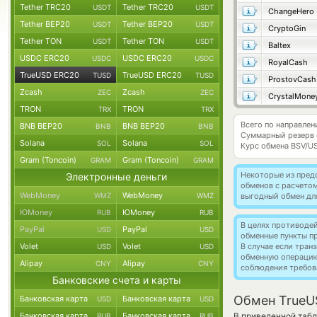
Tether TRC20
Tether TRC20
USDT
USDT
ChangeHero
Tether BEP20
Tether BEP20
USDT
USDT
CryptoGin
Tether TON
Tether TON
USDT
USDT
Baltex
USDC ERC20
USDC ERC20
USDC
USDC
RoyalCash
TrueUSD ERC20
TrueUSD ERC20
TUSD
TUSD
ProstovCash
Zcash
Zcash
ZEC
ZEC
CrystalMone
TRON
TRON
TRX
TRX
Всего по направле
BNB BEP20
BNB BEP20
BNB
BNB
Суммарный резерв
Solana
Solana
SOL
SOL
Курс обмена
BSV/U
Gram (Toncoin)
Gram (Toncoin)
GRAM
GRAM
Некоторые из пред
Электронные деньги
обменов с расчето
WebMoney
WebMoney
WMZ
WMZ
выгодный обмен дл
ЮMoney
ЮMoney
RUB
RUB
В целях противоде
PayPal
PayPal
USD
USD
обменные пункты п
Volet
Volet
В случае если тра
USD
USD
обменную операци
Alipay
Alipay
CNY
CNY
соблюдения требов
Банковские счета и карты
Обмен TrueU
Банковская карта
Банковская карта
USD
USD
Банковская карта
Банковская карта
В приведенной табл
RUB
RUB