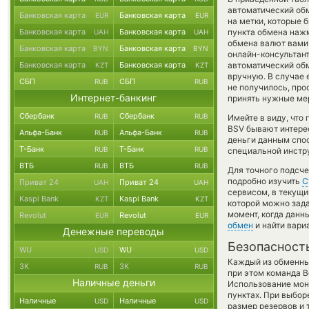
автоматический об
Банковская карта
Банковская карта
EUR
EUR
на метки, которые 
Банковская карта
Банковская карта
пункта обмена нажм
UAH
UAH
обмена валют вами 
Банковская карта
Банковская карта
BYN
BYN
онлайн-консультант
Банковская карта
Банковская карта
автоматический о
KZT
KZT
вручную. В случае е
СБП
СБП
RUB
RUB
не получилось, пр
Интернет-банкинг
принять нужные ме
Сбербанк
Сбербанк
RUB
RUB
Имейте в виду, что
BSV бывают интерес
Альфа-Банк
Альфа-Банк
RUB
RUB
деньги данным спос
Т-Банк
Т-Банк
RUB
RUB
специальной инстру
ВТБ
ВТБ
RUB
RUB
Для точного подсче
подробно изучить
С
Приват 24
Приват 24
UAH
UAH
сервисом, в текущ
Kaspi Bank
Kaspi Bank
KZT
KZT
которой можно зада
момент, когда данн
Revolut
Revolut
EUR
EUR
обмен
и найти вари
Денежные переводы
Безопасност
WU
WU
USD
USD
Каждый из обменны
ЗК
ЗК
RUB
RUB
при этом команда 
Наличные деньги
Использование мон
пунктах. При выбор
Наличные
Наличные
USD
USD
размер резервов и 